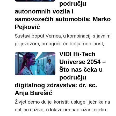
području
autonomnih vozila i
samovozećih automobila: Marko
Pejković
Sustavi poput Vernea, u kombinaciji s javnim
prijevozom, omogućit će bolju mobilnost,
smanjiti potrebu za privatnim automobilima
VIDI Hi-Tech
te osloboditi prostore u gradu za korisniju
Universe 2054 –
društvenu namjenu, tvrdi Marko Pejković,
Što nas čeka u
CBO & Co-Founder tvrtke Verne.
području
digitalnog zdravstva: dr. sc.
Anja Barešić
Živjet ćemo dulje, koristiti usluge liječnika na
daljinu i uživo, i dolaziti im naoružani cijelim