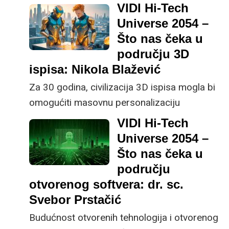
setom informacija o svom sadašnjem i
VIDI Hi-Tech
prošlim zdravstvenim stanjima, nestat će
Universe 2054 –
neki danas zamorni aspekti liječničkog
Što nas čeka u
posla, a nastati novi, vjerojatno još efikasniji
području 3D
i svakako kompleksniji, zaključila je o
ispisa: Nikola Blažević
zdravstvu za 30 godina dr. sc. Anja Barešić,
Za 30 godina, civilizacija 3D ispisa mogla bi
voditeljica laboratorija za računalnu biologiju
omogućiti masovnu personalizaciju
i translacijsku medicinu na Institutu Ruđer
proizvoda, smanjenje otpada kroz održive
VIDI Hi-Tech
Bošković.
materijale i transformaciju tradicionalnih
Universe 2054 –
proizvodnih metoda, tvrdi Nikola Blažević,
Što nas čeka u
CEO tvrtke Mikrotvornica.
području
otvorenog softvera: dr. sc.
Svebor Prstačić
Budućnost otvorenih tehnologija i otvorenog