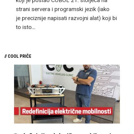
koji je postao COBOL 21. stoljeća na
strani servera i programski jezik (iako
je preciznije napisati razvojni alat) koji bi
to isto…
// COOL PRIČE