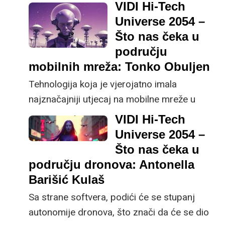
Na istoj je razini kao i FIFA". Prema Bobanu
VIDI Hi-Tech
Totovskom iz Međunarodne esports
Universe 2054 –
federacije, ovako izgleda esports za 30
Što nas čeka u
godina.
području
mobilnih mreža: Tonko Obuljen
Tehnologija koja je vjerojatno imala
najznačajniji utjecaj na mobilne mreže u
proteklih 30 godina je razvoj i globalna
VIDI Hi-Tech
implementacija 4G LTE (Long Term
Universe 2054 –
Evolution), kaže Tonko Obuljen, predsjednik
Što nas čeka u
vijeća HAKOM-a.
području dronova: Antonella
Barišić Kulaš
Sa strane softvera, podići će se stupanj
autonomije dronova, što znači da će se dio