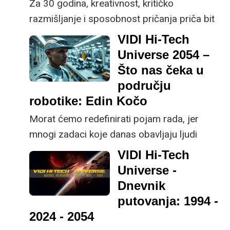
Za 30 godina, kreativnost, kritičko
razmišljanje i sposobnost pričanja priča bit
će važniji nego ikad, tvrdi Mislav Malenica,
VIDI Hi-Tech
CEO tvrtke Mindsmiths.
Universe 2054 –
Što nas čeka u
području
robotike: Edin Kočo
Morat ćemo redefinirati pojam rada, jer
mnogi zadaci koje danas obavljaju ljudi
postat će automatizirani, rekao je Edin Kočo
VIDI Hi-Tech
- Chief Robotics Officer iz tvrtke Gideon
Universe -
Brothers.
Dnevnik
putovanja: 1994 -
2024 - 2054