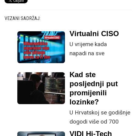
VEZANI SADRŽAJ:
Virtualni CISO
U vrijeme kada
napadi na sve
kompleksnije digitalne
sustave postaju
Kad ste
učestala stvar, njihova
posljednji put
sigurnost
promijenili
je odgovornost
lozinke?
najviših razina
U Hrvatskoj se godišnje
upravljanja. Tu u priču
dogodi više od 700
uskaču
kaznenih djela
VIDI Hi-Tech
virtualni stručnjaci