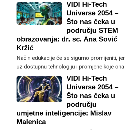
operacija dronom odvijati autonomno i bez
VIDI Hi-Tech
upravljanja od strane čovjeka, rekla je
Universe 2054 –
Antonella Barišić Kulaš sa Zavoda za
Što nas čeka u
automatiku i računalno inženjerstvo
području STEM
Fakulteta elektrotehnike i računarstva.
obrazovanja: dr. sc. Ana Sović
Kržić
Način edukacije će se sigurno promijeniti, jer
uz dostupnu tehnologiju i promjene koje ona
unosi u živote djece od njihovog rođenja
VIDI Hi-Tech
(počevši od kratke koncentracije, brzih video
Universe 2054 –
materijala, dostupnosti svih mogućih
Što nas čeka u
informacija na mobitelu ili satu), tradicionalni
području
način će postati neodrživ - dr. sc. Ana Sović
umjetne inteligencije: Mislav
Kržić s Fakulteta elektrotehnike i
Malenica
računarstva.