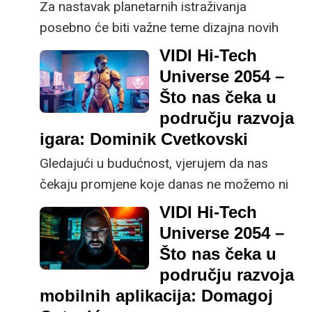
Za nastavak planetarnih istraživanja
posebno će biti važne teme dizajna novih
oblika propulzije, kako napredne raketne
VIDI Hi-Tech
propulzije, tako i propulzije u drugim
Universe 2054 –
atmosferskim uvjetima, kaže prof. dr. sc.
Što nas čeka u
Zdravko Terze s Fakulteta strojarstva i
području razvoja
brodogradnje, sa Zavoda za zrakoplovno
igara: Dominik Cvetkovski
inženjerstvo.
Gledajući u budućnost, vjerujem da nas
čekaju promjene koje danas ne možemo ni
zamisliti, no realno je očekivati kombinaciju
VIDI Hi-Tech
VR-a, pametnih telefona, realistične grafike,
Universe 2054 –
imerzivnog igranja i umjetne inteligencije,
Što nas čeka u
kaže Dominik Cvetkovski, CEO tvrtke ANIQ.
području razvoja
mobilnih aplikacija: Domagoj