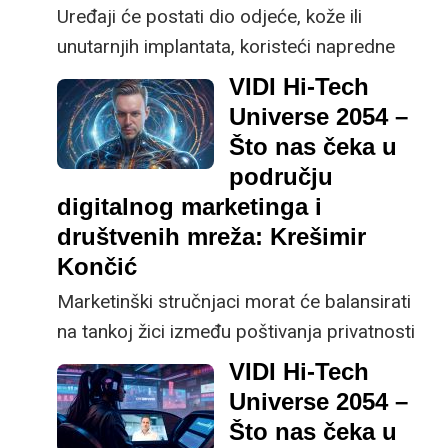
Uređaji će postati dio odjeće, kože ili
unutarnjih implantata, koristeći napredne
MEMS senzore, biokompatibilne materijale i
VIDI Hi-Tech
Near-Infrared (NIR) spektroskopske
Universe 2054 –
senzore, predviđa Matija Puškar, suosnivač
Što nas čeka u
tvrtke Byte Lab.
području
digitalnog marketinga i
društvenih mreža: Krešimir
Končić
Marketinški stručnjaci morat će balansirati
na tankoj žici između poštivanja privatnosti
korisnika i isporuke personaliziranih ponuda i
VIDI Hi-Tech
poruka, predviđa Krešimir Končić, osnivač
Universe 2054 –
tvrtke Neuralab.
Što nas čeka u