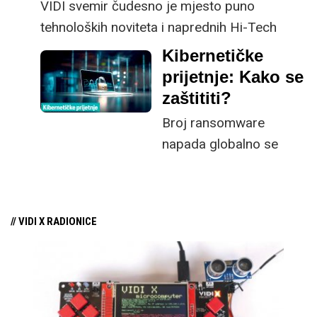
VIDI svemir čudesno je mjesto puno
tehnoloških noviteta i naprednih Hi-Tech
civilizacija koje su mnogima nekad bili
Kibernetičke
nezamislive.
prijetnje: Kako se
zaštititi?
Broj ransomware
napada globalno se
povećao za 68%, a
raste i broj napada
potpomognut
// VIDI X RADIONICE
korištenjem AI-ja.
Kibernetička sigurnost
je temelj za kontinuitet
poslovanja, a kvalitetna
zaštita poput A1