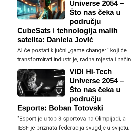
broj će biti gotovo 100% - sve banke, sve
Universe 2054 –
platne institucije, sve burze i brokeri, sva
Što nas čeka u
osiguranja, skoro svi će u svojem
području
poslovanju koristiti blockchain, a oni koji ga
CubeSats i tehnologija malih
ne koriste bit će iznimka, kao danas
satelita: Daniela Jović
financijske institucije koje ne koriste internet,
AI će postati ključni „game changer“ koji će
tvrdi Nikola Škorić, CEO tvrtke Electrocoin.
transformirati industrije, radna mjesta i način
funkcioniranja društava. Njegov utjecaj na
VIDI Hi-Tech
istraživanje svemira omogućit će autonomne
Universe 2054 –
misije, brže donošenje odluka i analizu
Što nas čeka u
podataka u stvarnom vremenu, poručila je
području
Daniela Jović, CCO Spacemanic-a i
Esports: Boban Totovski
voditeljica misije CroCube.
"Esport je u top 3 sportova na Olimpijadi, a
IESF je priznata federacija svugdje u svijetu.