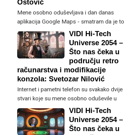
Ostović
Mene osobno oduševljava i dan danas
aplikacija Google Maps - smatram da je to
najkompleksnija aplikacija na svijetu i stvari
VIDI Hi-Tech
koje Google daje korisnicima kroz taj app je
Universe 2054 –
nešto izvanredno, napomenuo je Domagoj
Što nas čeka u
Ostović, CEO tvrtke Lloyds Digital.
području retro
računarstva i modifikacije
konzola: Svetozar Nilović
Internet i pametni telefon su svakako dvije
stvari koje su mene osobno oduševile u
zadnjih 30 godina, a što sam stariji, sve me
VIDI Hi-Tech
više i zastrašuju, rekao nam je Svetozar
Universe 2054 –
Nilović, suosnivač i voditelj muzeja
Što nas čeka u
PEEK&POKE u Rijeci.