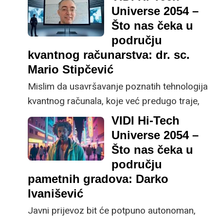
kibernetičkog kriminala.
Universe 2054 –
za informacijsku
Što nas čeka u
sigurnost koji upravi
području
daju jasan uvid u stanje
kvantnog računarstva: dr. sc.
sigurnosti.
Mario Stipčević
Mislim da usavršavanje poznatih tehnologija
kvantnog računala, koje već predugo traje,
neće nikuda dovesti. Treba nam neki
VIDI Hi-Tech
revolucionarni novi pristup za kojeg vjerujem
Universe 2054 –
da će se dogoditi u budućnosti, a tada će
Što nas čeka u
kvantne tehnologije biti ključna sastavnica
području
umjetne inteligencije (UI), navodi dr. sc.
pametnih gradova: Darko
Mario Stipčević, voditelj laboratorija za
Ivanišević
fotoniku i kvantnu optiku s Instituta Ruđer
Javni prijevoz bit će potpuno autonoman,
Bošković.