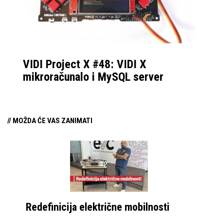
Endpoint Protect
poduzetnicima može
ponuditi sveobuhvatno
rješenje za sigurnost.
VIDI Project X #48: VIDI X
mikroračunalo i MySQL server
// MOŽDA ĆE VAS ZANIMATI
Redefinicija električne mobilnosti