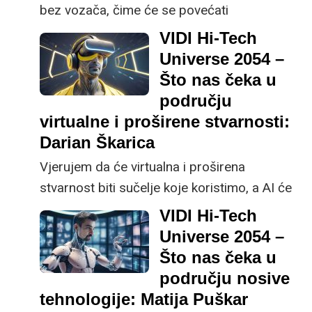
bez vozača, čime će se povećati
učinkovitost i sigurnost, predviđa Darko
VIDI Hi-Tech
Ivanišević iz tvrtke Zadar Smart City.
Universe 2054 –
Što nas čeka u
području
virtualne i proširene stvarnosti:
Darian Škarica
Vjerujem da će virtualna i proširena
stvarnost biti sučelje koje koristimo, a AI će
biti ono što nam daje „supermoći“, tvrdi
VIDI Hi-Tech
Darian Škarica, CEO tvrtke Holonet.
Universe 2054 –
Što nas čeka u
području nosive
tehnologije: Matija Puškar