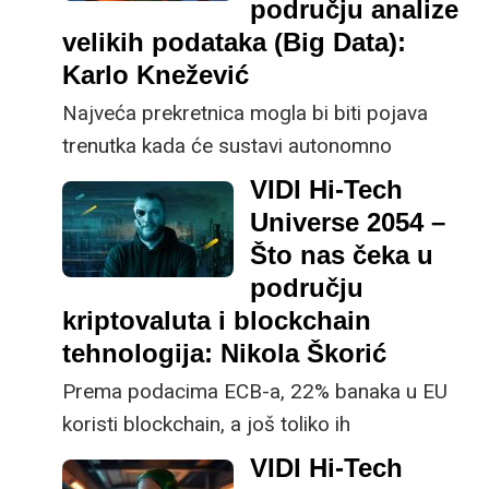
području analize
velikih podataka (Big Data):
Karlo Knežević
Najveća prekretnica mogla bi biti pojava
trenutka kada će sustavi autonomno
upravljati golemim količinama podataka bez
VIDI Hi-Tech
ljudske intervencije, što bi moglo dovesti do
Universe 2054 –
revolucije načina na koji društvo funkcionira,
Što nas čeka u
tvrdi dr. sc. Karlo Knežević, Head of AI u
području
domaćoj tvrtki SofaScore
kriptovaluta i blockchain
tehnologija: Nikola Škorić
Prema podacima ECB-a, 22% banaka u EU
koristi blockchain, a još toliko ih
eksperimentira s njime. Kroz 30 godina taj
VIDI Hi-Tech