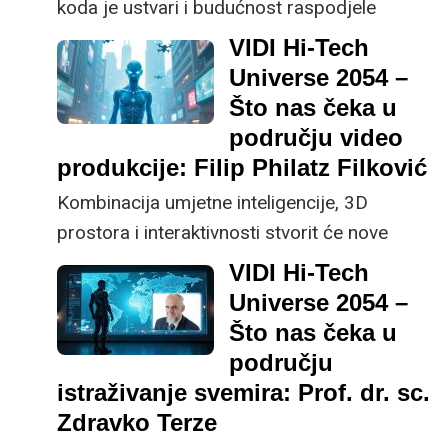
koda je ustvari i budućnost raspodjele
znanja. Ako umjesto komponenti otvorenog
VIDI Hi-Tech
koda u potpunosti prepustimo povjerenje
Universe 2054 –
umjetnoj inteligenciji, naše razumijevanje i
Što nas čeka u
znanje će biti sve manje, upozorava dr. sc.
području video
Svebor Prstačić, voditelj Centra
produkcije: Filip Philatz Filković
informacijske potpore na Fakultetu
Kombinacija umjetne inteligencije, 3D
elektrotehnike i računarstva Sveučilišta u
prostora i interaktivnosti stvorit će nove
Zagrebu.
oblike narativa, gdje će publika ne samo
VIDI Hi-Tech
pasivno gledati, već sudjelovati u kreiranju
Universe 2054 –
sadržaja, predviđa redatelj Filip 'Philatz'
Što nas čeka u
Filković.
području
istraživanje svemira: Prof. dr. sc.
Zdravko Terze