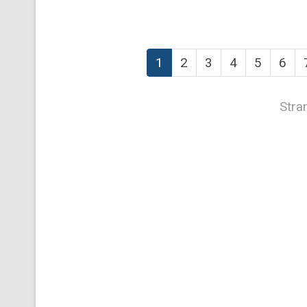
1
2
3
4
5
6
Stra