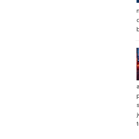
n
d
a
j