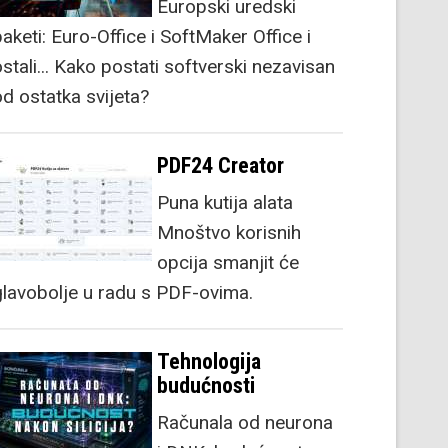
Europski uredski
aketi: Euro-Office i SoftMaker Office i
stali... Kako postati softverski nezavisan
od ostatka svijeta?
PDF24 Creator
Puna kutija alata
Mnoštvo korisnih
opcija smanjit će
glavobolje u radu s PDF-ovima.
Tehnologija
budućnosti
Računala od neurona