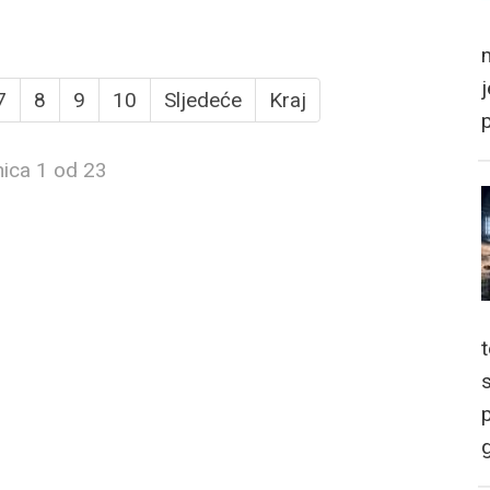
m
7
8
9
10
Sljedeće
Kraj
nica 1 od 23
p
g