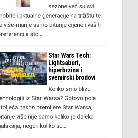
sezone već su svi
obiteli aktualne generacije na tržištu te
je više-manje samo pitanje cijene i vaših
preferencija što…
Star Wars Tech:
Lightsaberi,
hiperbrzina i
svemirski brodovi
Koliko smo blizu
tehnologiji iz Star Warsa? Gotovo pola
stoljeća nakon premijere Star Warsa,
itanje više nije samo koliko je daleka
alaksija, nego i koliko su…