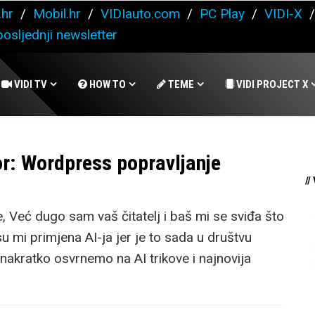
.hr
/
Mobil.hr
/
VIDIauto.com
/
PC Play
/
VIDI-X
osljednji newsletter
VIDI TV
HOW TO
TEME
VIDI PROJECT X
r: Wordpress popravljanje
//
 Već dugo sam vaš čitatelj i baš mi se sviđa što
u mi primjena AI-ja jer je to sada u društvu
akratko osvrnemo na AI trikove i najnovija