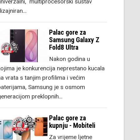
univerzalni, multiprocesorski sustav
dizajniran…
Palac gore za
Samsung Galaxy Z
Fold8 Ultra
Nakon godina u
kojima je konkurencija neprestano kucala
a vrata s tanjim profilima i većim
baterijama, Samsung je s osmom
generacijom preklopnih…
Palac gore za
kupnju - Mobiteli
Za vrijeme ljetne