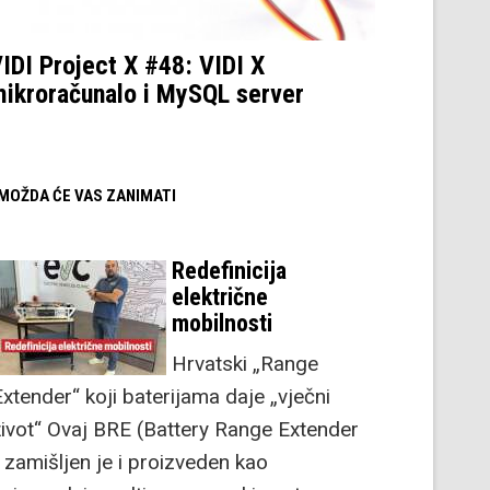
IDI Project X #48: VIDI X
ikroračunalo i MySQL server
/ MOŽDA ĆE VAS ZANIMATI
Redefinicija
električne
mobilnosti
Hrvatski „Range
Extender“ koji baterijama daje „vječni
život“ Ovaj BRE (Battery Range Extender
) zamišljen je i proizveden kao