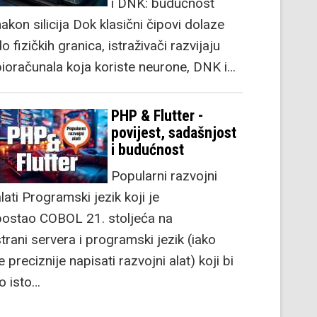
i DNK: budućnost
akon silicija Dok klasični čipovi dolaze
o fizičkih granica, istraživači razvijaju
bioračunala koja koriste neurone, DNK i…
PHP & Flutter -
povijest, sadašnjost
i budućnost
Popularni razvojni
lati Programski jezik koji je
postao COBOL 21. stoljeća na
strani servera i programski jezik (iako
e preciznije napisati razvojni alat) koji bi
to isto…