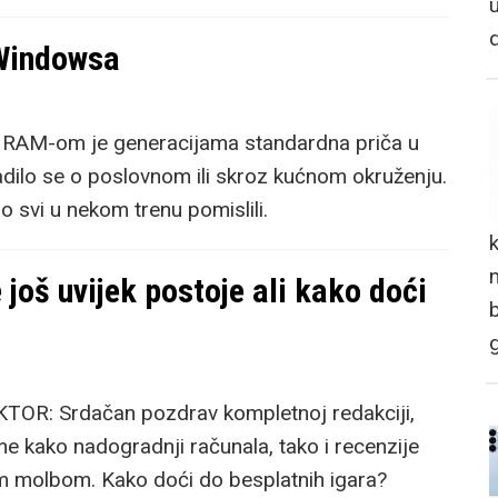
 Windowsa
 s RAM-om je generacijama standardna priča u
adilo se o poslovnom ili skroz kućnom okruženju.
o svi u nekom trenu pomislili.
n
 još uvijek postoje ali kako doći
R: Srdačan pozdrav kompletnoj redakciji,
me kako nadogradnji računala, tako i recenzije
m molbom. Kako doći do besplatnih igara?