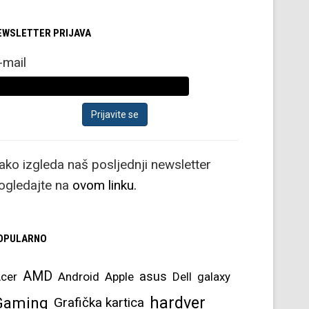
EWSLETTER PRIJAVA
-mail
ako izgleda naš posljednji newsletter
ogledajte na
ovom linku.
OPULARNO
AMD
asus
cer
Android
Apple
Dell
galaxy
hardver
Gaming
Grafička kartica