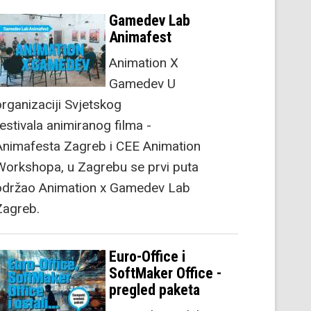
Gamedev Lab
Animafest
Animation X
Gamedev U
organizaciji Svjetskog
festivala animiranog filma -
Animafesta Zagreb i CEE Animation
Workshopa, u Zagrebu se prvi puta
održao Animation x Gamedev Lab
Zagreb.
Euro-Office i
SoftMaker Office -
pregled paketa