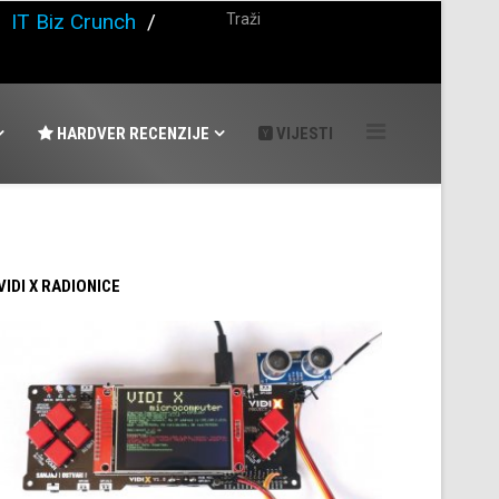
/
IT Biz Crunch
/
HARDVER RECENZIJE
VIJESTI
 VIDI X RADIONICE