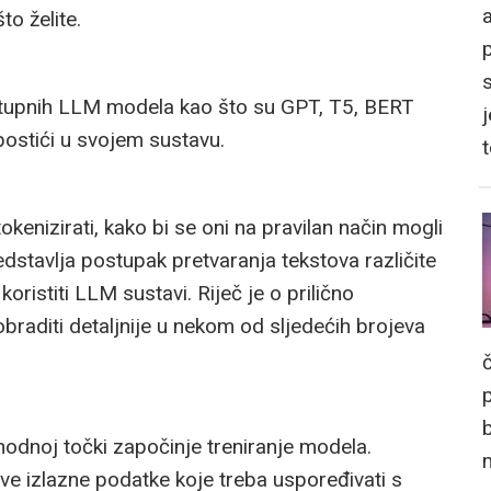
a
o želite.
stupnih LLM modela kao što su GPT, T5, BERT
j
postići u svojem sustavu.
kenizirati, kako bi se oni na pravilan način mogli
edstavlja postupak pretvaranja tekstova različite
ristiti LLM sustavi. Riječ je o prilično
raditi detaljnije u nekom od sljedećih brojeva
hodnoj točki započinje treniranje modela.
e izlazne podatke koje treba uspoređivati s