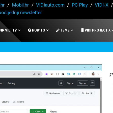
.hr
/
Mobil.hr
/
VIDIauto.com
/
PC Play
/
VIDI-X
osljednji newsletter
VIDI TV
HOW TO
TEME
VIDI PROJECT X
//