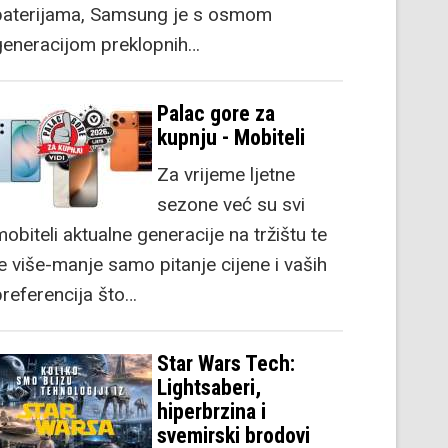
baterijama, Samsung je s osmom
generacijom preklopnih…
Palac gore za
kupnju - Mobiteli
Za vrijeme ljetne
sezone već su svi
obiteli aktualne generacije na tržištu te
je više-manje samo pitanje cijene i vaših
preferencija što…
Star Wars Tech:
Lightsaberi,
hiperbrzina i
svemirski brodovi