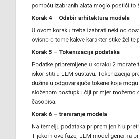
pomoću izabranih alata moglo postići to št
Korak 4 – Odabir arhitektura modela
U ovom koraku treba izabrati neki od do
ovisno o tome kakve karakteristike želite 
Korak 5 – Tokenizacija podataka
Podatke pripremljene u koraku 2 morate to
iskoristiti u LLM sustavu. Tokenizacija pr
dužine u odgovarajuće tokene koje mogu ko
složenom postupku čiji primjer možemo ob
časopisa.
Korak 6 – treniranje modela
Na temelju podataka pripremljenih u pret
Tijekom ove faze, LLM model generira prv