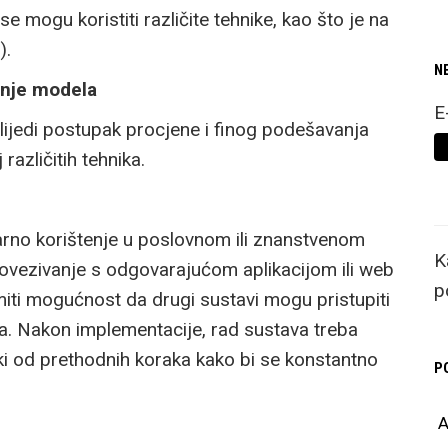
 mogu koristiti različite tehnike, kao što je na
).
N
anje modela
E
slijedi postupak procjene i finog podešavanja
različitih tehnika.
varno korištenje u poslovnom ili znanstvenom
K
povezivanje s odgovarajućom aplikacijom ili web
p
miti mogućnost da drugi sustavi mogu pristupiti
. Nakon implementacije, rad sustava treba
eki od prethodnih koraka kako bi se konstantno
P
A