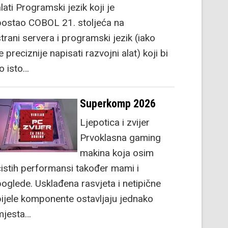
lati Programski jezik koji je
postao COBOL 21. stoljeća na
strani servera i programski jezik (iako
e preciznije napisati razvojni alat) koji bi
to isto…
Superkomp 2026
Ljepotica i zvijer
Prvoklasna gaming
makina koja osim
čistih performansi također mami i
poglede. Usklađena rasvjeta i netipične
bijele komponente ostavljaju jednako
mjesta…