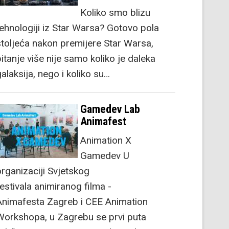
Koliko smo blizu
tehnologiji iz Star Warsa? Gotovo pola
stoljeća nakon premijere Star Warsa,
itanje više nije samo koliko je daleka
alaksija, nego i koliko su…
Gamedev Lab
Animafest
Animation X
Gamedev U
organizaciji Svjetskog
festivala animiranog filma -
Animafesta Zagreb i CEE Animation
Workshopa, u Zagrebu se prvi puta