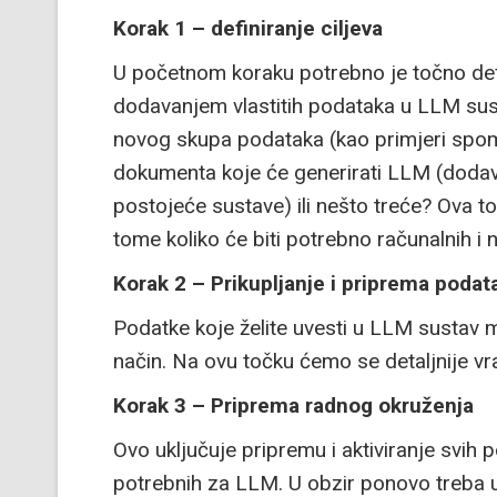
Korak 1 – definiranje ciljeva
U početnom koraku potrebno je točno definir
dodavanjem vlastitih podataka u LLM sust
novog skupa podataka (kao primjeri spome
dokumenta koje će generirati LLM (dodav
postojeće sustave) ili nešto treće? Ova t
tome koliko će biti potrebno računalnih i 
Korak 2 – Prikupljanje i priprema podat
Podatke koje želite uvesti u LLM sustav mo
način. Na ovu točku ćemo se detaljnije vra
Korak 3 – Priprema radnog okruženja
Ovo uključuje pripremu i aktiviranje svih 
potrebnih za LLM. U obzir ponovo treba u