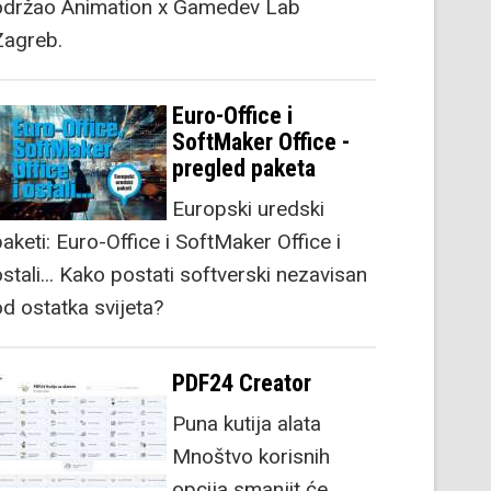
održao Animation x Gamedev Lab
Zagreb.
Euro-Office i
SoftMaker Office -
pregled paketa
Europski uredski
aketi: Euro-Office i SoftMaker Office i
stali... Kako postati softverski nezavisan
od ostatka svijeta?
PDF24 Creator
Puna kutija alata
Mnoštvo korisnih
opcija smanjit će