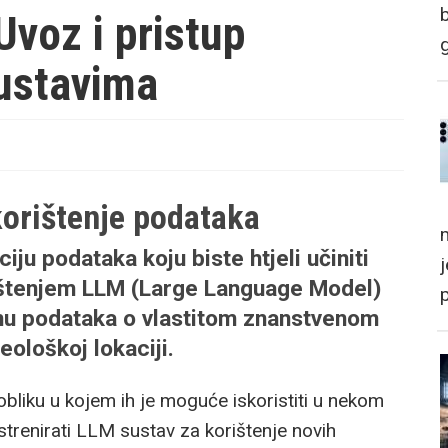
Uvoz i pristup
ustavima
korištenje podataka
m
iju podataka koju biste htjeli učiniti
štenjem LLM (Large Language Model)
činu podataka o vlastitom znanstvenom
heološkoj lokaciji.
obliku u kojem ih je moguće iskoristiti u nekom
istrenirati LLM sustav za korištenje novih