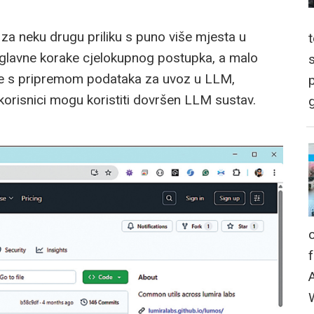
 za neku drugu priliku s puno više mjesta u
glavne korake cjelokupnog postupka, a malo
ane s pripremom podataka za uvoz u LLM,
p
orisnici mogu koristiti dovršen LLM sustav.
g