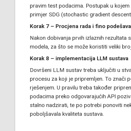
pravim test podacima. Postupak u kojem se
primjer SDG (stochastic gradient descent
Korak 7 – Procjena rada i fino podešav
Nakon dobivanja prvih izlaznih rezultata 
modela, za što se može koristiti veliki broj 
Korak 8 – implementacija LLM sustava
Dovršeni LLM sustav treba uključiti u st
procesu za koji je pripremljen. To znači 
rješenjem. U pravilu treba također pripre
podacima preko odgovarajućih API poziva
stalno nadzirati, te po potrebi ponoviti n
poboljšavala kvaliteta sustava.