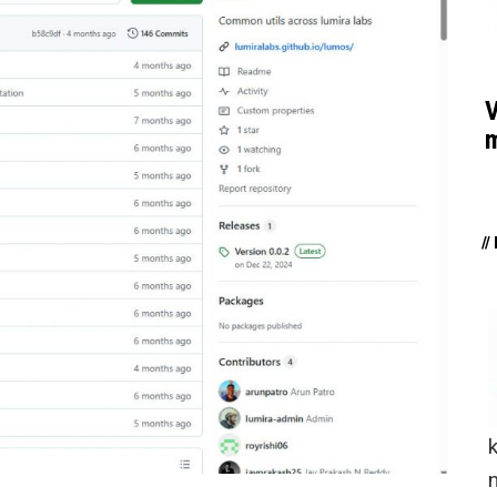
V
m
/
n