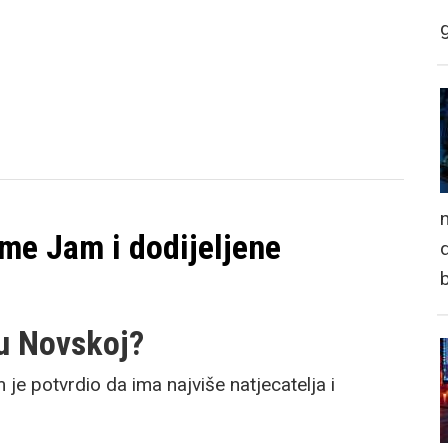
n
me Jam i dodijeljene
d
 u Novskoj?
e potvrdio da ima najviše natjecatelja i