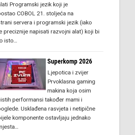
lati Programski jezik koji je
postao COBOL 21. stoljeća na
strani servera i programski jezik (iako
e preciznije napisati razvojni alat) koji bi
to isto…
Superkomp 2026
Ljepotica i zvijer
Prvoklasna gaming
makina koja osim
čistih performansi također mami i
poglede. Usklađena rasvjeta i netipične
bijele komponente ostavljaju jednako
mjesta…