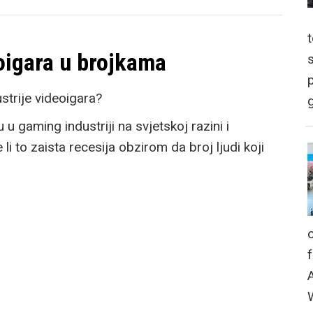
eoigara u brojkama
p
strije videoigara?
g
 gaming industriji na svjetskoj razini i
li to zaista recesija obzirom da broj ljudi koji