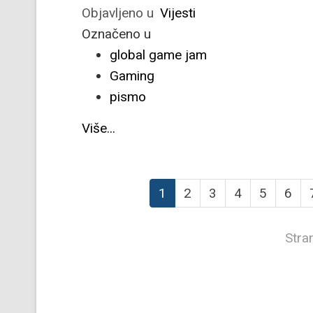
Objavljeno u
Vijesti
Označeno u
global game jam
Gaming
pismo
Više...
1
2
3
4
5
6
Stra