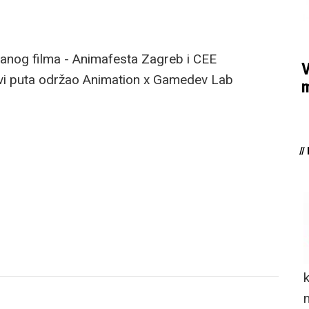
iranog filma - Animafesta Zagreb i CEE
V
vi puta održao Animation x Gamedev Lab
m
/
n