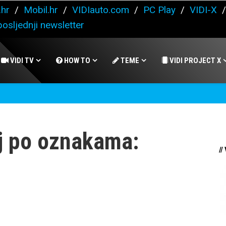
.hr
/
Mobil.hr
/
VIDIauto.com
/
PC Play
/
VIDI-X
osljednji newsletter
VIDI TV
HOW TO
TEME
VIDI PROJECT X
j po oznakama:
//