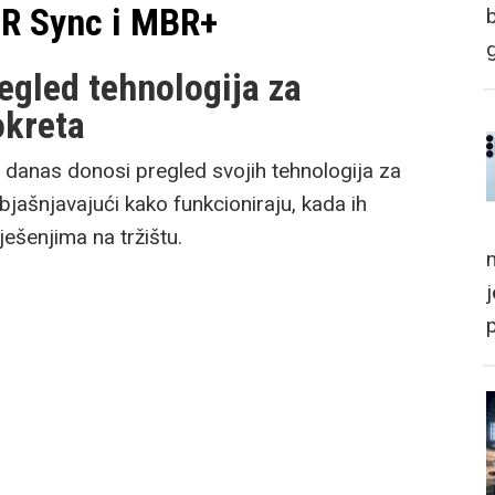
R Sync i MBR+
gled tehnologija za
okreta
 danas donosi pregled svojih tehnologija za
ašnjavajući kako funkcioniraju, kada ih
ješenjima na tržištu.
m