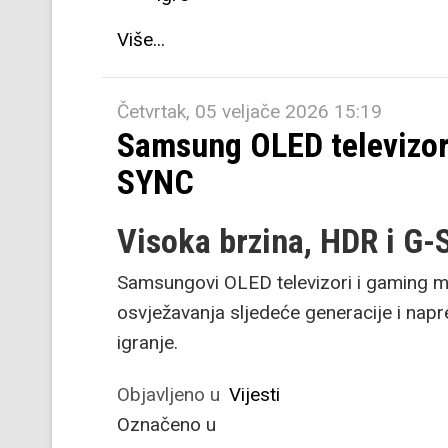
Više...
Četvrtak, 05 veljače 2026 15:19
Samsung OLED televizori
SYNC
Visoka brzina, HDR i G-
Samsungovi OLED televizori i gaming m
osvježavanja sljedeće generacije i nap
igranje.
Objavljeno u
Vijesti
Označeno u