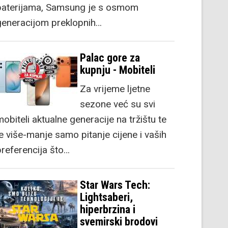
baterijama, Samsung je s osmom
generacijom preklopnih…
Palac gore za
kupnju - Mobiteli
Za vrijeme ljetne
sezone već su svi
obiteli aktualne generacije na tržištu te
je više-manje samo pitanje cijene i vaših
preferencija što…
Star Wars Tech:
Lightsaberi,
hiperbrzina i
svemirski brodovi