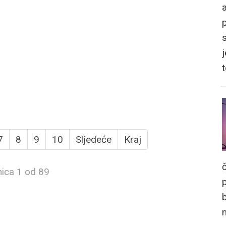
a
j
7
8
9
10
Sljedeće
Kraj
nica 1 od 89