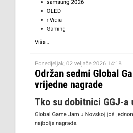
samsung 2026
OLED
nVidia
Gaming
Više...
Ponedjeljak, 02 veljače 2026 14:18
Održan sedmi Global Ga
vrijedne nagrade
Tko su dobitnici GGJ-a
Global Game Jam u Novskoj još jednom j
najbolje nagrade.