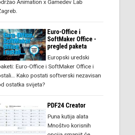
održao Animation x Gamedev Lab
Zagreb.
Euro-Office i
SoftMaker Office -
pregled paketa
Europski uredski
aketi: Euro-Office i SoftMaker Office i
stali... Kako postati softverski nezavisan
od ostatka svijeta?
PDF24 Creator
Puna kutija alata
Mnoštvo korisnih
opcija smanjit će