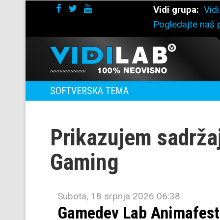
Vidi grupa:
Vidi
Pogledajte naš p
SOFTVERSKA TEMA
Prikazujem sadrža
Gaming
Subota, 18 srpnja 2026 06:38
Gamedev Lab Animafest