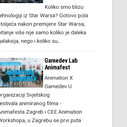
Koliko smo blizu
tehnologiji iz Star Warsa? Gotovo pola
stoljeća nakon premijere Star Warsa,
itanje više nije samo koliko je daleka
alaksija, nego i koliko su…
Gamedev Lab
Animafest
Animation X
Gamedev U
organizaciji Svjetskog
festivala animiranog filma -
Animafesta Zagreb i CEE Animation
Workshopa, u Zagrebu se prvi puta