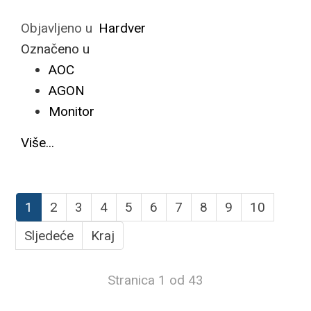
Objavljeno u
Hardver
Označeno u
AOC
AGON
Monitor
Više...
1
2
3
4
5
6
7
8
9
10
Sljedeće
Kraj
Stranica 1 od 43