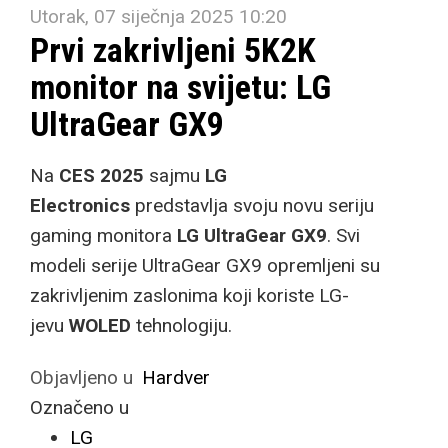
Utorak, 07 siječnja 2025 10:20
Prvi zakrivljeni 5K2K
monitor na svijetu: LG
UltraGear GX9
Na
CES 2025
sajmu
LG
Electronics
predstavlja svoju novu seriju
gaming monitora
LG UltraGear GX9
. Svi
modeli serije UltraGear GX9 opremljeni su
zakrivljenim zaslonima koji koriste LG-
jevu
WOLED
tehnologiju.
Objavljeno u
Hardver
Označeno u
LG