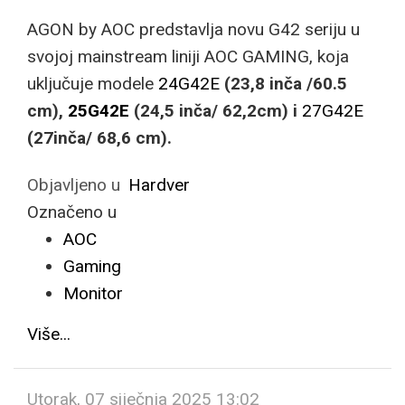
AGON by AOC predstavlja novu G42 seriju u
svojoj mainstream liniji AOC GAMING, koja
uključuje modele
24G42E
(23,8 inča /60.5
cm),
25G42E
(24,5 inča/ 62,2cm) i
27G42E
(27inča/ 68,6 cm).
Objavljeno u
Hardver
Označeno u
AOC
Gaming
Monitor
Više...
Utorak, 07 siječnja 2025 13:02