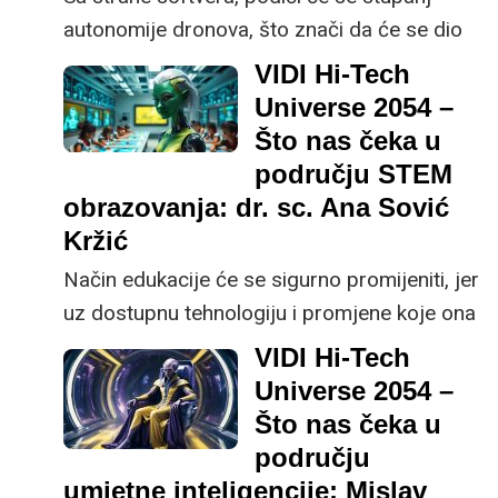
autonomije dronova, što znači da će se dio
operacija dronom odvijati autonomno i bez
VIDI Hi-Tech
upravljanja od strane čovjeka, rekla je
Universe 2054 –
Antonella Barišić Kulaš sa Zavoda za
Što nas čeka u
automatiku i računalno inženjerstvo
području STEM
Fakulteta elektrotehnike i računarstva.
obrazovanja: dr. sc. Ana Sović
Kržić
Način edukacije će se sigurno promijeniti, jer
uz dostupnu tehnologiju i promjene koje ona
unosi u živote djece od njihovog rođenja
VIDI Hi-Tech
(počevši od kratke koncentracije, brzih video
Universe 2054 –
materijala, dostupnosti svih mogućih
Što nas čeka u
informacija na mobitelu ili satu), tradicionalni
području
način će postati neodrživ - dr. sc. Ana Sović
umjetne inteligencije: Mislav