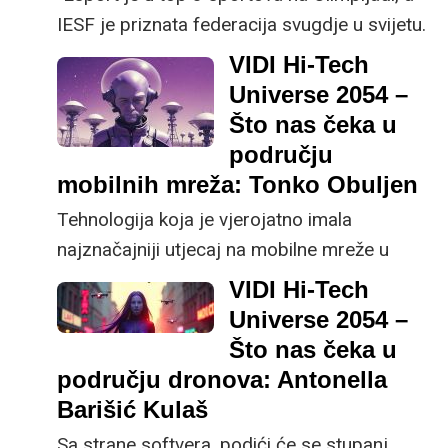
IESF je priznata federacija svugdje u svijetu.
Na istoj je razini kao i FIFA". Prema Bobanu
VIDI Hi-Tech
Totovskom iz Međunarodne esports
Universe 2054 –
federacije, ovako izgleda esports za 30
Što nas čeka u
godina.
području
mobilnih mreža: Tonko Obuljen
Tehnologija koja je vjerojatno imala
najznačajniji utjecaj na mobilne mreže u
proteklih 30 godina je razvoj i globalna
VIDI Hi-Tech
implementacija 4G LTE (Long Term
Universe 2054 –
Evolution), kaže Tonko Obuljen, predsjednik
Što nas čeka u
vijeća HAKOM-a.
području dronova: Antonella
Barišić Kulaš
Sa strane softvera, podići će se stupanj