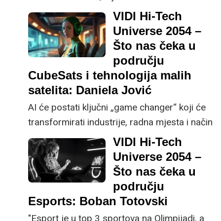
eksperimentira s njime. Kroz 30 godina taj
VIDI Hi-Tech
broj će biti gotovo 100% - sve banke, sve
Universe 2054 –
platne institucije, sve burze i brokeri, sva
Što nas čeka u
osiguranja, skoro svi će u svojem
području
poslovanju koristiti blockchain, a oni koji ga
CubeSats i tehnologija malih
ne koriste bit će iznimka, kao danas
satelita: Daniela Jović
financijske institucije koje ne koriste internet,
AI će postati ključni „game changer“ koji će
tvrdi Nikola Škorić, CEO tvrtke Electrocoin.
transformirati industrije, radna mjesta i način
funkcioniranja društava. Njegov utjecaj na
VIDI Hi-Tech
istraživanje svemira omogućit će autonomne
Universe 2054 –
misije, brže donošenje odluka i analizu
Što nas čeka u
podataka u stvarnom vremenu, poručila je
području
Daniela Jović, CCO Spacemanic-a i
Esports: Boban Totovski
voditeljica misije CroCube.
"Esport je u top 3 sportova na Olimpijadi, a