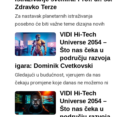
Zdravko Terze
Za nastavak planetarnih istraživanja
posebno će biti važne teme dizajna novih
oblika propulzije, kako napredne raketne
VIDI Hi-Tech
propulzije, tako i propulzije u drugim
Universe 2054 –
atmosferskim uvjetima, kaže prof. dr. sc.
Što nas čeka u
Zdravko Terze s Fakulteta strojarstva i
području razvoja
brodogradnje, sa Zavoda za zrakoplovno
igara: Dominik Cvetkovski
inženjerstvo.
Gledajući u budućnost, vjerujem da nas
čekaju promjene koje danas ne možemo ni
zamisliti, no realno je očekivati kombinaciju
VIDI Hi-Tech
VR-a, pametnih telefona, realistične grafike,
Universe 2054 –
imerzivnog igranja i umjetne inteligencije,
Što nas čeka u
kaže Dominik Cvetkovski, CEO tvrtke ANIQ.
području razvoja