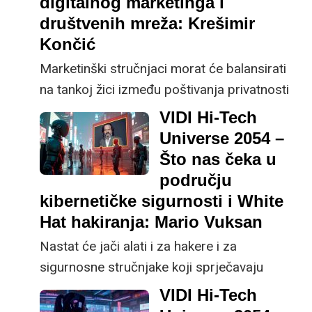
digitalnog marketinga i
društvenih mreža: Krešimir
Končić
Marketinški stručnjaci morat će balansirati
na tankoj žici između poštivanja privatnosti
korisnika i isporuke personaliziranih ponuda i
VIDI Hi-Tech
poruka, predviđa Krešimir Končić, osnivač
Universe 2054 –
tvrtke Neuralab.
Što nas čeka u
području
kibernetičke sigurnosti i White
Hat hakiranja: Mario Vuksan
Nastat će jači alati i za hakere i za
sigurnosne stručnjake koji sprječavaju
njihove napade. Očekujem i veliki napredak u
VIDI Hi-Tech
automatizaciji, ali je gotovo nemoguće