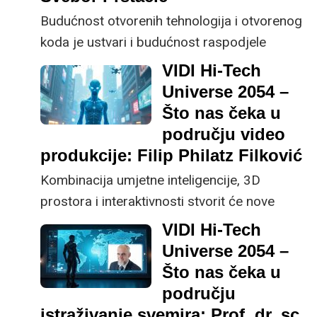
Budućnost otvorenih tehnologija i otvorenog
koda je ustvari i budućnost raspodjele
znanja. Ako umjesto komponenti otvorenog
VIDI Hi-Tech
koda u potpunosti prepustimo povjerenje
Universe 2054 –
umjetnoj inteligenciji, naše razumijevanje i
Što nas čeka u
znanje će biti sve manje, upozorava dr. sc.
području video
Svebor Prstačić, voditelj Centra
produkcije: Filip Philatz Filković
informacijske potpore na Fakultetu
Kombinacija umjetne inteligencije, 3D
elektrotehnike i računarstva Sveučilišta u
prostora i interaktivnosti stvorit će nove
Zagrebu.
oblike narativa, gdje će publika ne samo
VIDI Hi-Tech
pasivno gledati, već sudjelovati u kreiranju
Universe 2054 –
sadržaja, predviđa redatelj Filip 'Philatz'
Što nas čeka u
Filković.
području
istraživanje svemira: Prof. dr. sc.