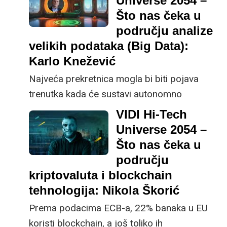
Universe 2054 –
Nilović, suosnivač i voditelj muzeja
Što nas čeka u
PEEK&POKE u Rijeci.
području analize
velikih podataka (Big Data):
Karlo Knežević
Najveća prekretnica mogla bi biti pojava
trenutka kada će sustavi autonomno
upravljati golemim količinama podataka bez
VIDI Hi-Tech
ljudske intervencije, što bi moglo dovesti do
Universe 2054 –
revolucije načina na koji društvo funkcionira,
Što nas čeka u
tvrdi dr. sc. Karlo Knežević, Head of AI u
području
domaćoj tvrtki SofaScore
kriptovaluta i blockchain
tehnologija: Nikola Škorić
Prema podacima ECB-a, 22% banaka u EU
koristi blockchain, a još toliko ih