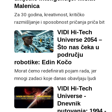
Kržić s Fakulteta elektrotehnike i
Malenica
računarstva.
Za 30 godina, kreativnost, kritičko
razmišljanje i sposobnost pričanja priča bit
će važniji nego ikad, tvrdi Mislav Malenica,
VIDI Hi-Tech
CEO tvrtke Mindsmiths.
Universe 2054 –
Što nas čeka u
području
robotike: Edin Kočo
Morat ćemo redefinirati pojam rada, jer
mnogi zadaci koje danas obavljaju ljudi
postat će automatizirani, rekao je Edin Kočo
VIDI Hi-Tech
- Chief Robotics Officer iz tvrtke Gideon
Universe -
Brothers.
Dnevnik
putovanja: 1994 -