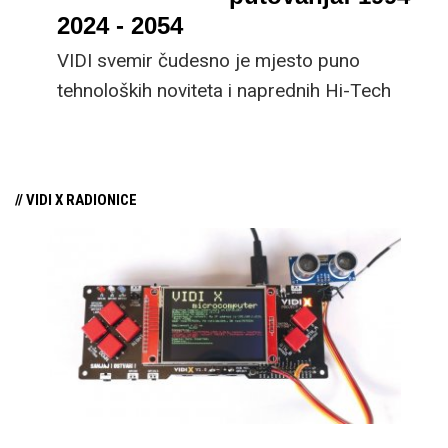
2024 - 2054
VIDI svemir čudesno je mjesto puno
tehnoloških noviteta i naprednih Hi-Tech
civilizacija koje su mnogima nekad bili
nezamislive.
// VIDI X RADIONICE