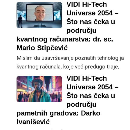
VIDI Hi-Tech
Universe 2054 –
Što nas čeka u
području
kvantnog računarstva: dr. sc.
Mario Stipčević
Mislim da usavršavanje poznatih tehnologija
kvantnog računala, koje već predugo traje,
neće nikuda dovesti. Treba nam neki
VIDI Hi-Tech
revolucionarni novi pristup za kojeg vjerujem
Universe 2054 –
da će se dogoditi u budućnosti, a tada će
Što nas čeka u
kvantne tehnologije biti ključna sastavnica
području
umjetne inteligencije (UI), navodi dr. sc.
pametnih gradova: Darko
Mario Stipčević, voditelj laboratorija za
Ivanišević
fotoniku i kvantnu optiku s Instituta Ruđer