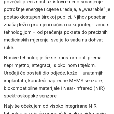
povećali preciznost uz istovremeno smanjenje
potrošnje energije i cijene uređaja, a „wearable“ je
postao dostupan širokoj publici. Njihov poseban
značaj leži u promjeni načina na koji integriramo s
tehnologijom – od praćenja pokreta do preciznih
medicinskih mjerenja, sve je to sada na dohvat
ruke.
Nosive tehnologije će se transformirati prema
neprimjetnoj integraciji s okolinom i tijelom.
Uređaji će postati dio odjeće, kože ili unutarnjih
implantata, koristeći napredne MEMS senzore,
biokompatibilne materijale i Near-Infrared (NIR)
spektroskopske senzore.
Najviše očekujem od visoko integrirane NIR
tehnologije koja će omogućiti analizu hidratacije,