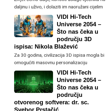
daljinu i uživo, i dolaziti im naoružani cijelim
setom informacija o svom sadašnjem i
VIDI Hi-Tech
prošlim zdravstvenim stanjima, nestat će
Universe 2054 –
neki danas zamorni aspekti liječničkog
Što nas čeka u
posla, a nastati novi, vjerojatno još efikasniji
području 3D
i svakako kompleksniji, zaključila je o
ispisa: Nikola Blažević
zdravstvu za 30 godina dr. sc. Anja Barešić,
Za 30 godina, civilizacija 3D ispisa mogla bi
voditeljica laboratorija za računalnu biologiju
omogućiti masovnu personalizaciju
i translacijsku medicinu na Institutu Ruđer
proizvoda, smanjenje otpada kroz održive
VIDI Hi-Tech
Bošković.
materijale i transformaciju tradicionalnih
Universe 2054 –
proizvodnih metoda, tvrdi Nikola Blažević,
Što nas čeka u
CEO tvrtke Mikrotvornica.
području
otvorenog softvera: dr. sc.
Svebor Prstačić