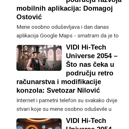
mobilnih aplikacija: Domagoj
Ostović
Mene osobno oduševljava i dan danas
aplikacija Google Maps - smatram da je to
najkompleksnija aplikacija na svijetu i stvari
VIDI Hi-Tech
koje Google daje korisnicima kroz taj app je
Universe 2054 –
nešto izvanredno, napomenuo je Domagoj
Što nas čeka u
Ostović, CEO tvrtke Lloyds Digital.
području retro
računarstva i modifikacije
konzola: Svetozar Nilović
Internet i pametni telefon su svakako dvije
stvari koje su mene osobno oduševile u
zadnjih 30 godina, a što sam stariji, sve me
VIDI Hi-Tech
više i zastrašuju, rekao nam je Svetozar