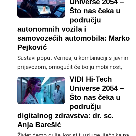
Universe 2054 –
predvidjeti dokle bi ona mogla stići u
Što nas čeka u
naredna tri desetljeća, predviđa Mario
području
Vuksan, CEO i suosnivač tvrtke
autonomnih vozila i
ReversingLabs.
samovozećih automobila: Marko
Pejković
Sustavi poput Vernea, u kombinaciji s javnim
prijevozom, omogućit će bolju mobilnost,
smanjiti potrebu za privatnim automobilima
VIDI Hi-Tech
te osloboditi prostore u gradu za korisniju
Universe 2054 –
društvenu namjenu, tvrdi Marko Pejković,
Što nas čeka u
CBO & Co-Founder tvrtke Verne.
području
digitalnog zdravstva: dr. sc.
Anja Barešić
Živjet ćemo dulje, koristiti usluge liječnika na