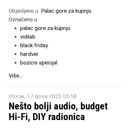
Objavljeno u
Palac gore za kupnju
Označeno u
palac gore za kupnju
vidilab
black friday
hardver
bozicni specijal
Više...
Utorak, 17 lipnja 2025 05:58
Nešto bolji audio, budget
Hi-Fi, DIY radionica