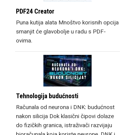
PDF24 Creator
Puna kutija alata Mnoštvo korisnih opcija
smanjit će glavobolje u radu s PDF-
ovima.
Tehnologija budućnosti
Računala od neurona i DNK: budućnost
nakon silicija Dok klasični čipovi dolaze
do fizičkih granica, istraživači razvijaju
bioračunala koja koriste neurone, DNK i…