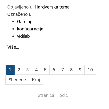
Objavljeno u
Hardverska tema
Označeno u
Gaming
konfiguracija
vidilab
Više...
1
2
3
4
5
6
7
8
9
10
Sljedeće
Kraj
Stranica 1 od 51