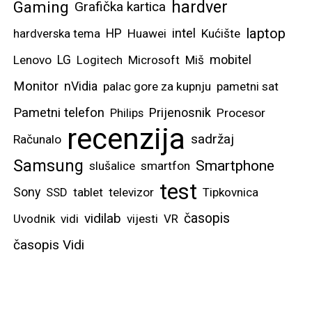
hardver
Gaming
Grafička kartica
laptop
intel
hardverska tema
HP
Huawei
Kućište
mobitel
Lenovo
LG
Logitech
Microsoft
Miš
Monitor
nVidia
palac gore za kupnju
pametni sat
Pametni telefon
Prijenosnik
Philips
Procesor
recenzija
sadržaj
Računalo
Samsung
Smartphone
slušalice
smartfon
test
Sony
SSD
tablet
televizor
Tipkovnica
vidilab
časopis
Uvodnik
vidi
vijesti
VR
časopis Vidi