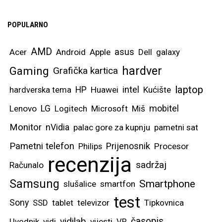
POPULARNO
AMD
asus
Acer
Android
Apple
Dell
galaxy
hardver
Gaming
Grafička kartica
laptop
intel
hardverska tema
HP
Huawei
Kućište
mobitel
Lenovo
LG
Logitech
Microsoft
Miš
Monitor
nVidia
palac gore za kupnju
pametni sat
Pametni telefon
Prijenosnik
Philips
Procesor
recenzija
sadržaj
Računalo
Samsung
Smartphone
slušalice
smartfon
test
Sony
SSD
tablet
televizor
Tipkovnica
vidilab
časopis
Uvodnik
vidi
vijesti
VR