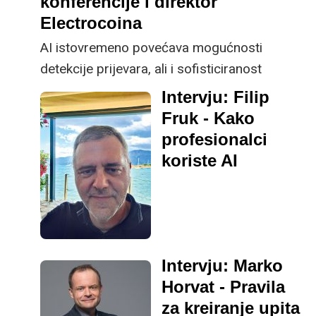
konferencije i direktor
Electrocoina
AI istovremeno povećava mogućnosti
detekcije prijevara, ali i sofisticiranost
napada. Dosad su se mnoge prijevare u
Intervju: Filip
konačnici često oslanjale na lakovjernost
Fruk - Kako
pojedinaca. Ako neka ponuda
profesionalci
zvuči predobro da bi bila istinita, u pravilu to
koriste AI
i jest.
Intervju: Marko
Horvat - Pravila
za kreiranje upita