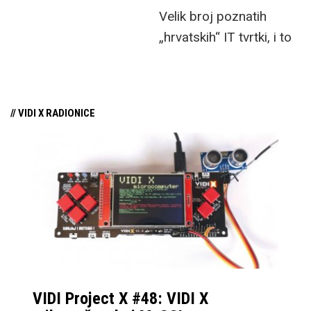
Velik broj poznatih
„hrvatskih“ IT tvrtki, i to
malo ljudi izvan
tech/startup zajednice
zna, zapravo ima
// VIDI X RADIONICE
sjedište u inozemstvu,
uglavnom u jednoj od
zemalja Europske unije
ili SAD-u. Razlozi
otvaranja su višestruki:
manjak birokracije i
lakše poslovanje, uvjet
investitora i/ili bolji
imidž.
VIDI Project X #48: VIDI X