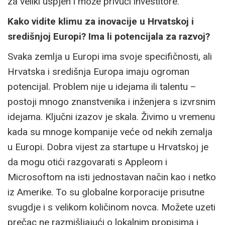
za veliki uspjeh i može privući investitore.
Kako vidite klimu za inovacije u Hrvatskoj i
središnjoj Europi? Ima li potencijala za razvoj?
Svaka zemlja u Europi ima svoje specifičnosti, ali
Hrvatska i središnja Europa imaju ogroman
potencijal. Problem nije u idejama ili talentu –
postoji mnogo znanstvenika i inženjera s izvrsnim
idejama. Ključni izazov je skala. Živimo u vremenu
kada su mnoge kompanije veće od nekih zemalja
u Europi. Dobra vijest za startupe u Hrvatskoj je
da mogu otići razgovarati s Appleom i
Microsoftom na isti jednostavan način kao i netko
iz Amerike. To su globalne korporacije prisutne
svugdje i s velikom količinom novca. Možete uzeti
prečac ne razmišljajući o lokalnim propisima i