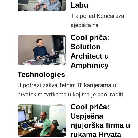
Labu
Romero
razvojem novih
Tik pored Končareva
tehnologija koje
Sada već davne 2002.
sjedišta na
omogućuju brže i
godine skupina
trešnjevačkom
preciznije otkrivanje
Cool priča:
prijatelja u istarskom
Fallerovu šetalištu
lijekova.
Solution
Vodnjanu svoju viziju
smjestila se razvojna
Architect u
budućnosti
tvrtka Byte Lab s
Amphinicy
telekomunikacija
desetljećem inovacija
Technologies
pretočila je u tvrtku koja
iza sebe. Provjerili smo
U potrazi zakvalitetnim IT karijerama u
danas zapošljava više
kako izgleda radni dan
hrvatskim tvrtkama u kojima je cool raditi
od 1600 ljudi u 61
R&D inženjera Vladimira
došli smo u Amphinicy Technologies.
uredu diljem cijelog
Cool priča:
Bachlera u dinamičnoj
svijeta.
Uspješna
razvojnoj tvrtki.
njujorška firma u
rukama Hrvata