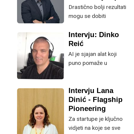
Drastično bolji rezultati
mogu se dobiti
korištenjem Markdown,
JSON ili XML oznaka za
Intervju: Dinko
odvajanje elemenata u
Reić
ulaznom kontekstu i
AI je sjajan alat koji
upitu.
puno pomaže u
“jednostavnim stvarima”
te naravno debugiranju.
Također je odličan
Intervju Lana
tutor. Kada izgenerira
Dinić - Flagship
neki kod koji vam nije
Pioneering
jasan, pitajte ga da
Za startupe je ključno
objasni “zašto”.
vidjeti na koje se sve