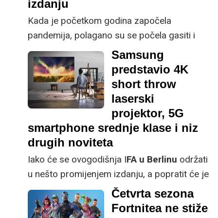
izdanju
Kada je početkom godina započela
pandemija, polagano su se počela gasiti i
organizirana okupljanja diljem svijeta.
Samsung
predstavio 4K
short throw
laserski
projektor, 5G
smartphone srednje klase i niz
drugih noviteta
Iako će se ovogodišnja I
FA u Berlinu
održati
u nešto promijenjem izdanju, a popratit će je
i Vidilabov izvjestitelj, većina brandova
Četvrta sezona
odlučila se za virtualne prezentacije.
Fortnitea ne stiže
Samsung je interaktivnu virtualnu