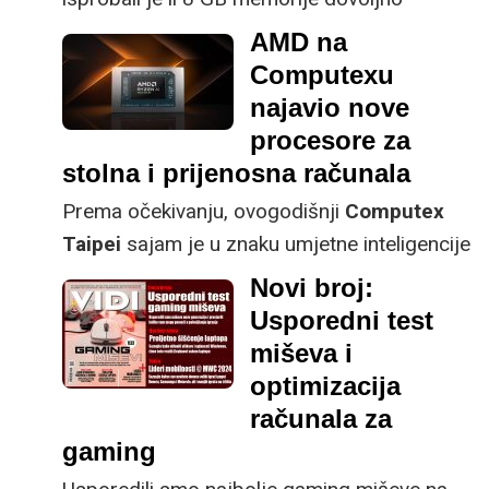
današnjim grafičkim karticama i provjerili
AMD na
kakve performanse nude dva različita high-
Computexu
end prijenosnika.
najavio nove
procesore za
stolna i prijenosna računala
Prema očekivanju, ovogodišnji
Computex
Taipei
sajam je u znaku umjetne inteligencije
koja radi lokalno na hardveru proizvođača
Novi broj:
umjesto na serverima u oblaku.
Usporedni test
miševa i
optimizacija
računala za
gaming