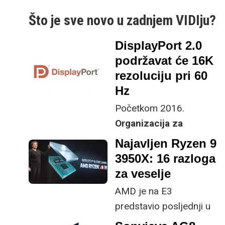
Što je sve novo u zadnjem VIDIju?
U novom broju časopisa
VIDI br. 281/282
DisplayPort 2.0
koji možete pronaći na svim kioscima u
podržavat će 16K
Hrvatskoj donosimo vam veliku temu o
33
rezoluciju pri 60
Top hardvera današnjice
. U
11 atraktivnih
Hz
troboja
najzanimljivijih hardverskih
Početkom 2016.
kategorija opisali smo
33 top uređaja
koje
Organizacija za
možete nabaviti na tržištu.
tehnološke standare
Najavljen Ryzen 9
VESA
predstavila je
3950X: 16 razloga
DisplayPort 1.4
koji je
za veselje
postao „zlatni
AMD je na E3
standard“, a on od
predstavio posljednji u
sljedeće godine polako
Ryzen 3000 obitelji