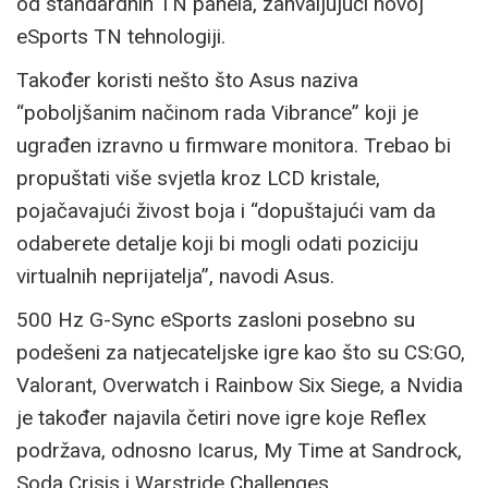
od standardnih TN panela, zahvaljujući novoj
eSports TN tehnologiji.
Također koristi nešto što Asus naziva
“poboljšanim načinom rada Vibrance” koji je
ugrađen izravno u firmware monitora. Trebao bi
propuštati više svjetla kroz LCD kristale,
pojačavajući živost boja i “dopuštajući vam da
odaberete detalje koji bi mogli odati poziciju
virtualnih neprijatelja”, navodi Asus.
500 Hz G-Sync eSports zasloni posebno su
podešeni za natjecateljske igre kao što su CS:GO,
Valorant, Overwatch i Rainbow Six Siege, a Nvidia
je također najavila četiri nove igre koje Reflex
podržava, odnosno Icarus, My Time at Sandrock,
Soda Crisis i Warstride Challenges.