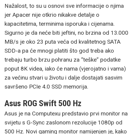
Nažalost, to su u osnovi sve informacije o njima
jer Apacer nije otkrio nikakve detalje o
kapacitetima, terminima isporuka i cijenama.
Sigurno je da neće biti jeftini, no brzina od 13.000
MB/s je oko 23 puta veća od kvalitetnog SATA
SDD-a pa će mnogi platiti što god treba ako
trebaju turbo brzu pohranu za “teške” podatke
poput 8K videa, iako će nama (vjerojatno i vama)
za većinu stvari u životu i dalje dostajati sasvim
savršeno PCIe 4.0 SSD memorija.
Asus ROG Swift 500 Hz
Asus je na Computexu predstavio prvi monitor na
svijetu s G-Sync zaslonom rezolucije 1080p od
500 Hz. Novi gaming monitor namijenjen je, kako