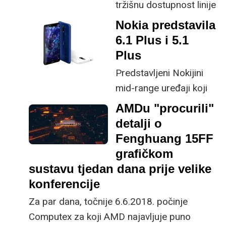
tržišnu dostupnost linije
– Oculus Rift S.
proizvoda Surface for
Nokia predstavila
Business na dodatnih
6.1 Plus i 5.1
11 zemalja među
Plus
kojima je i Hrvatska.
Predstavljeni Nokijini
mid-range uređaji koji
više vuku na stranu
AMDu "procurili"
flagshipa nego mid-
detalji o
rangea po cijeni od
Fenghuang 15FF
nešto više od 200 i 250
grafičkom
eura.
sustavu tjedan dana prije velike
konferencije
Za par dana, točnije 6.6.2018. počinje
Computex za koji AMD najavljuje puno