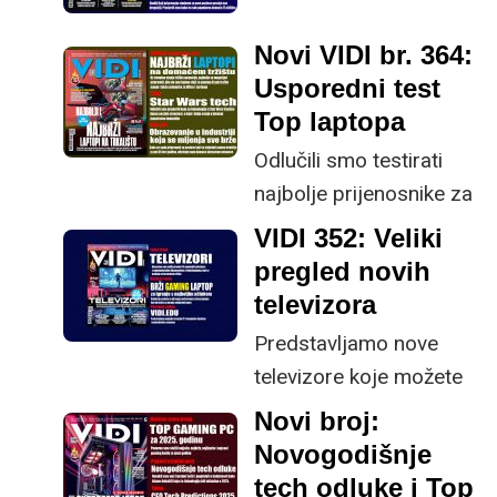
koji hardver zaslužuje
naš palac gore za
Novi VIDI br. 364:
kupnju, kojih "velikih" 20
Usporedni test
mobilnih igara se
Top laptopa
najviše isplati igrati...
Odlučili smo testirati
najbolje prijenosnike za
igranje i posao koji se
VIDI 352: Veliki
mogu naći na domaćem
pregled novih
tržištu.
televizora
Predstavljamo nove
televizore koje možete
kupiti na hrvatskom
Novi broj:
tržištu, s dijagonalama
Novogodišnje
od 55" i 65", te OLED,
tech odluke i Top