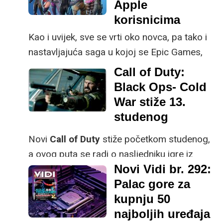
Apple
prezentaciju s atraktivnim uključivanjem
korisnicima
proširene stvarnosti održao pod sloganom
Kao i uvijek, sve se vrti oko novca, pa tako i
„Life Unstoppable“
.
nastavljajuća saga u kojoj se Epic Games,
izdavač Fortnitea, posvađao s Appleom i
Call of Duty:
Googleom.
Black Ops- Cold
War stiže 13.
studenog
Novi
Call of Duty
stiže početkom studenog,
a ovog puta se radi o nasljedniku igre iz
Novi Vidi br. 292:
2010. godine
Black Ops
.
Palac gore za
kupnju 50
najboljih uređaja