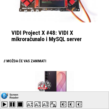
VIDI Project X #48: VIDI X
mikroračunalo i MySQL server
// MOŽDA ĆE VAS ZANIMATI
Palac gore za Samsung Galaxy Z Fold8