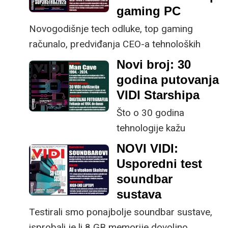
mini LED i QLED
gaming PC
tehnologijama.
Novogodišnje tech odluke, top gaming
računalo, predviđanja CEO-a tehnoloških
kompanija, pregled nagrađivanog hardvera u
Novi broj: 30
prošloj godini...
godina putovanja
VIDI Starshipa
Što o 30 godina
tehnologije kažu
predstavnici 30
NOVI VIDI:
civilizacija koje smo
Usporedni test
susreli na tom dugom
soundbar
putu?
sustava
Testirali smo ponajbolje soundbar sustave,
isprobali je li 8 GB memorije dovoljno