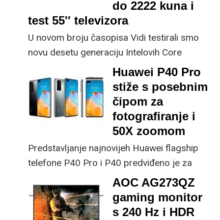
do 2222 kuna i
test 55'' televizora
U novom broju časopisa Vidi testirali smo
novu desetu generaciju Intelovih Core
desktop procesora, kao i
55'' OLED, LED i
Huawei P40 Pro
QLED televizore
u opširnom usporednom
stiže s posebnim
testu. Odabrali smo i 50 top uređaja do
čipom za
2222 kuna u čak deset kategorija u našoj
fotografiranje i
rubrici Palac gore za kupnju.
50X zoomom
Predstavljanje najnovijeh Huawei flagship
telefone P40 Pro i P40 predviđeno je za
26.3., a kao i obično uoči takvih velikih
AOC AG273QZ
launcheva informacije cure na sve strane.
gaming monitor
s 240 Hz i HDR