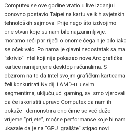
Computex se ove godine vratio u live izdanju i
ponovno postavio Taipei na kartu velikih svjetskih
tehnoloških sajmova. Prije nego što izdvojimo
one stvari koje su nam bile najzanimljivije,
moramo reći par riječi o onome čega nije bilo iako
se očekivalo. Po nama je glavni nedostatak sajma
“skrivio” Intel koji nije pokazao nove Arc grafičke
kartice namijenjene desktop računalima. S
obzirom na to da Intel svojim grafičkim karticama
želi konkurirati Nvidiji i AMD-u u svim
segmentima, uključujući gaming, svi smo vjerovali
da će iskoristiti upravo Computex da nam ih
pokaže i demonstrira ono čime se već duže
vrijeme “prijete”, moćne performanse koje bi nam
ukazale da je na “GPU igralište” stigao novi