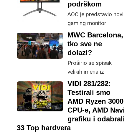
podrškom
AOC je predstavio novi
gaming monitor
namijenjen gaming
MWC Barcelona,
entuzijastima i e-sport
tko sve ne
igračima. Radi se o 27
dolazi?
inčnom AOC AGON
Proširio se spisak
AG273QZ modelu s
velikih imena iz
iznimnim
mobilnog svijeta koji su
VIDI 281/282:
osvježavanjem ekrana
odustali od nastupa na
Testirali smo
od 240 Hz.
MWC-u u Barceloni.
AMD Ryzen 3000
CPU-e, AMD Navi
grafiku i odabrali
33 Top hardvera