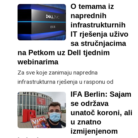
kineske megapopularne
društvene mreže i
O temama iz
aplikacije TikTok
u Americi.
naprednih
infrastrukturnih
IT rješenja uživo
sa stručnjacima
na Petkom uz Dell tjednim
webinarima
Za sve koje zanimaju napredna
infrastrukturna rješenja u rasponu od
storage i servera
do
cloud i Big Data
IFA Berlin: Sajam
i
mplementacija,
Dell Techologies
stručnjaci
se održava
organiziraju tjedna
Petkom uz Dell
unatoč koroni, ali
predavanja.
u znatno
izmijenjenom