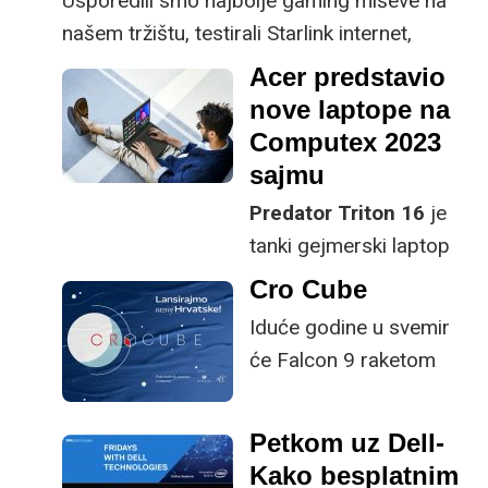
Usporedili smo najbolje gaming miševe na
našem tržištu, testirali Starlink internet,
optimizirali računalo, posjetili MWC sajam u
Acer predstavio
Barceloni...
nove laptope na
Computex 2023
sajmu
Predator Triton 16
je
tanki gejmerski laptop
koji će uspješno
Cro Cube
obavljati i sve poslovne
Iduće godine u svemir
zadaće, a
Swift Edge
će Falcon 9 raketom
16
je ultra lagani laptop
stići prvi hrvatski satelit,
s vrhunskim OLED
razvijen u suradnji
Petkom uz Dell-
ekranom.
slovačke tvrtke
Kako besplatnim