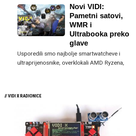
hardverskih novosti, a imamo osjećaj da to
Novi VIDI:
uključuje i integrirani GPU koji se pojavio u
Pametni satovi,
3DMark bazama podataka.
WMR i
Ultrabooka preko
glave
Usporedili smo najbolje smartwatcheve i
ultraprijenosnike, overklokali AMD Ryzena,
testirali WMR...
// VIDI X RADIONICE