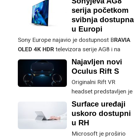
Sonyjeva AG8
odlazi u zaborav.
procesora, ali
serija početkom
istovremeno i prvi 16-
svibnja dostupna
jezgreni procesor -
u Europi
Ryzen 9 3950X
.
Sony Europe najavio je dostupnost B
RAVIA
OLED 4K HDR
televizora serije AG8 i na
našem kontinentu.
Najavljen novi
Oculus Rift S
Originalni Rift VR
headset predstavljen je
sad već davne 2016., a
Surface uređaji
Oculus je na
uskoro dostupni
ovogodišnjoj Game
u RH
Developers konferenciji
Microsoft je proširio
najavio novi VR headset