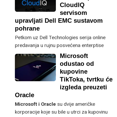
Spacemanic i hrvatske
CloudIQ
udruge A3.
servisom
upravljati Dell EMC sustavom
pohrane
Petkom uz Dell Technologies serija online
predavanja u rujnu posvećena enterptise
rješenjima kreće dalje uz predavanje o
Microsoft
CloudIQ servisu.
odustao od
kupovine
TikToka, tvrtku će
izgleda preuzeti
Oracle
Microsoft i Oracle
su dvije američke
korporacije koje su bile u utrci za kupovinu