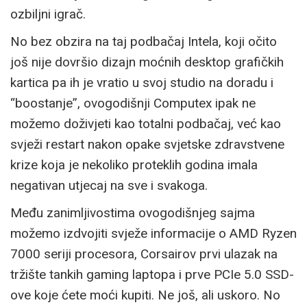
ozbiljni igrač.
No bez obzira na taj podbačaj Intela, koji očito
još nije dovršio dizajn moćnih desktop grafičkih
kartica pa ih je vratio u svoj studio na doradu i
“boostanje”, ovogodišnji Computex ipak ne
možemo doživjeti kao totalni podbačaj, već kao
svježi restart nakon opake svjetske zdravstvene
krize koja je nekoliko proteklih godina imala
negativan utjecaj na sve i svakoga.
Među zanimljivostima ovogodišnjeg sajma
možemo izdvojiti svježe informacije o AMD Ryzen
7000 seriji procesora, Corsairov prvi ulazak na
tržište tankih gaming laptopa i prve PCIe 5.0 SSD-
ove koje ćete moći kupiti. Ne još, ali uskoro. No