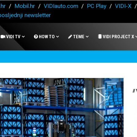
.hr
/
Mobil.hr
/
VIDIauto.com
/
PC Play
/
VIDI-X
osljednji newsletter
VIDI TV
HOW TO
TEME
VIDI PROJECT X
//