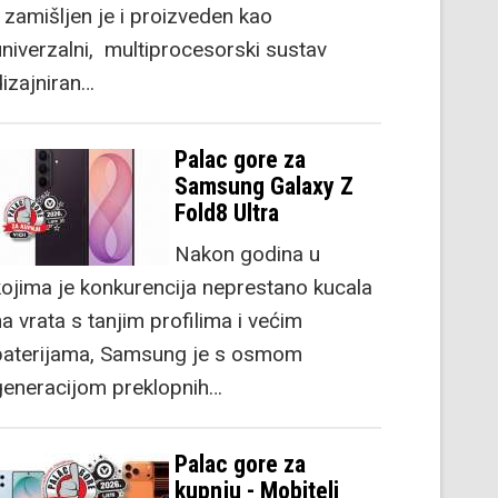
) zamišljen je i proizveden kao
univerzalni, multiprocesorski sustav
dizajniran…
Palac gore za
Samsung Galaxy Z
Fold8 Ultra
Nakon godina u
kojima je konkurencija neprestano kucala
a vrata s tanjim profilima i većim
baterijama, Samsung je s osmom
generacijom preklopnih…
Palac gore za
kupnju - Mobiteli