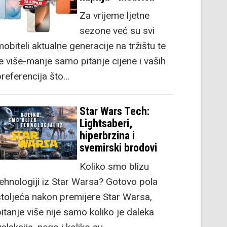
Za vrijeme ljetne
sezone već su svi
obiteli aktualne generacije na tržištu te
je više-manje samo pitanje cijene i vaših
preferencija što…
Star Wars Tech:
Lightsaberi,
hiperbrzina i
svemirski brodovi
Koliko smo blizu
tehnologiji iz Star Warsa? Gotovo pola
stoljeća nakon premijere Star Warsa,
itanje više nije samo koliko je daleka