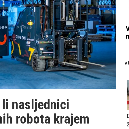
V
m
/
li nasljednici
ih robota krajem