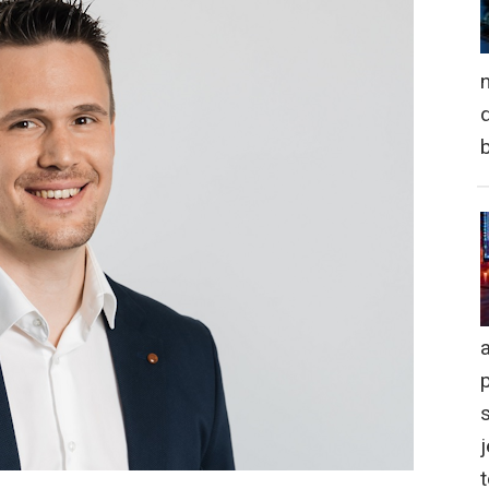
n
d
a
j