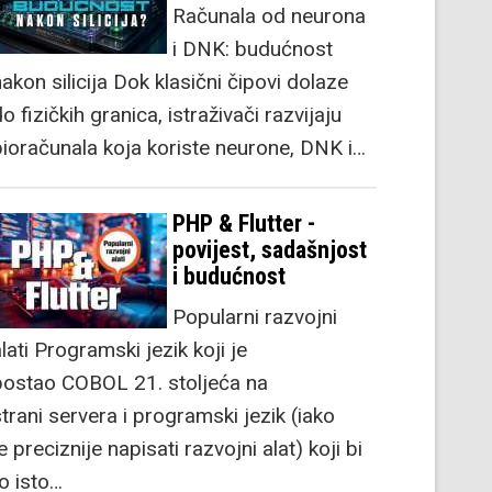
Računala od neurona
i DNK: budućnost
akon silicija Dok klasični čipovi dolaze
o fizičkih granica, istraživači razvijaju
bioračunala koja koriste neurone, DNK i…
PHP & Flutter -
povijest, sadašnjost
i budućnost
Popularni razvojni
lati Programski jezik koji je
postao COBOL 21. stoljeća na
strani servera i programski jezik (iako
e preciznije napisati razvojni alat) koji bi
to isto…