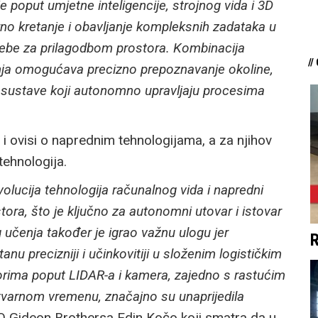
 poput umjetne inteligencije, strojnog vida i 3D
no kretanje i obavljanje kompleksnih zadataka u
trebe za prilagodbom prostora. Kombinacija
//
enja omogućava precizno prepoznavanje okoline,
še sustave koji autonomno upravljaju procesima
 ovisi o naprednim tehnologijama, a za njihov
tehnologija.
olucija tehnologija računalnog vida i napredni
ora, što je ključno za autonomni utovar i istovar
 učenja također je igrao važnu ulogu jer
R
precizniji i učinkovitiji u složenim logističkim
orima poput LIDAR-a i kamera, zajedno s rastućim
varnom vremenu, značajno su unaprijedila
O Gideon Brothersa Edin Kočo koji smatra da u