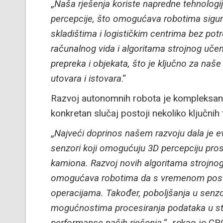
„
Naša rješenja koriste napredne tehnologije
percepcije, što omogućava robotima sigur
skladištima i logističkim centrima bez po
računalnog vida i algoritama strojnog uč
prepreka i objekata, što je ključno za na
utovara i istovara
.“
Razvoj autonomnih robota je kompleksan i
konkretan slučaj postoji nekoliko ključnih 
„
Najveći doprinos našem razvoju dala je ev
senzori koji omogućuju 3D percepciju prost
kamiona. Razvoj novih algoritama strojnog
omogućava robotima da s vremenom postanu 
operacijama. Također, poboljšanja u senz
mogućnostima procesiranja podataka u st
performanse naših rješenja.“
- rekao je CR