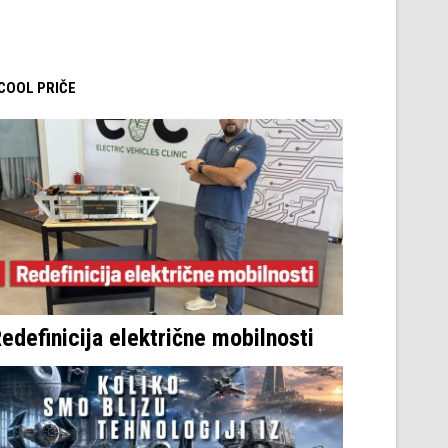
 COOL PRIČE
edefinicija električne mobilnosti