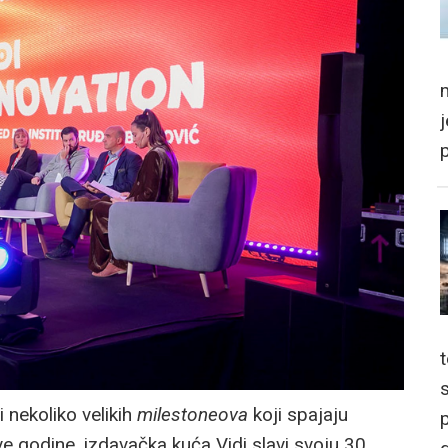
m
 nekoliko velikih
milestoneova
koji spajaju
p
ve godine, izdavačka kuća Vidi slavi svoju 30.