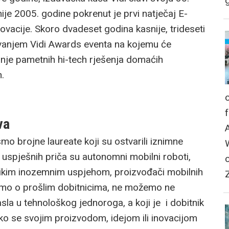
g
ije 2005. godine pokrenut je prvi natječaj E-
novacije. Skoro dvadeset godina kasnije, trideseti
anjem Vidi Awards eventa na kojemu će
anje pametnih hi-tech rješenja domaćih
h.
va
mo brojne laureate koji su ostvarili iznimne
h uspješnih priča su autonomni mobilni roboti,
likim inozemnim uspjehom, proizvođači mobilnih
orimo o prošlim dobitnicima, ne možemo ne
sla u tehnološkog jednoroga, a koji je i dobitnik
 Ako se svojim proizvodom, idejom ili inovacijom