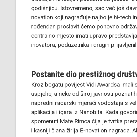
godišnjicu. Istovremeno, sad već još davn
novation koji nagrađuje najbolje hi-tech i
rođendan proslavit ćemo ponovno održav
centralno mjesto imati upravo predstavlj
inovatora, poduzetnika i drugih prijavljeni
Postanite dio prestižnog društ
Kroz bogatu povijest Vidi Awardsa imali s
uspjehe, a neke od široj javnosti poznati
napredni radarski mjerači vodostaja s ve
aplikacija i igara iz Nanobita. Kada gov
spomenuti Mate Rimca čija je tvrtka prera
i kasniji člana žirija E-novation nagrada.