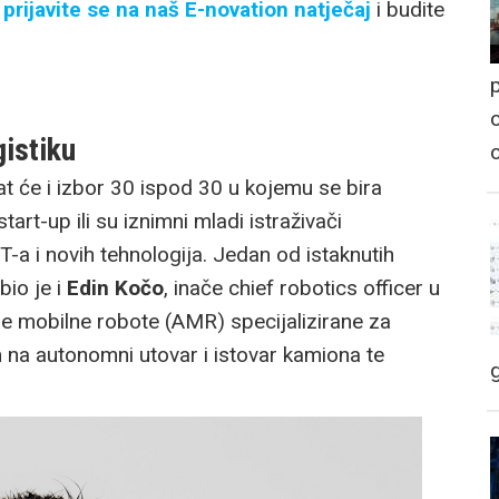
,
prijavite se na naš E-novation natječaj
i budite
p
o
gistiku
 će i izbor 30 ispod 30 u kojemu se bira
tart-up ili su iznimni mladi istraživači
T-a i novih tehnologija. Jedan od istaknutih
bio je i
Edin Kočo
, inače chief robotics officer u
e mobilne robote (AMR) specijalizirane za
 na autonomni utovar i istovar kamiona te