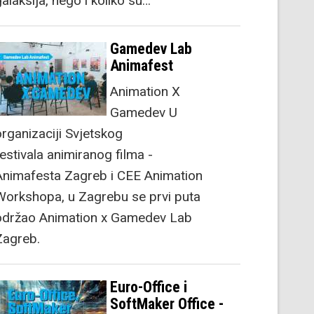
alaksija, nego i koliko su…
Gamedev Lab
Animafest
Animation X
Gamedev U
organizaciji Svjetskog
festivala animiranog filma -
Animafesta Zagreb i CEE Animation
Workshopa, u Zagrebu se prvi puta
održao Animation x Gamedev Lab
Zagreb.
Euro-Office i
SoftMaker Office -