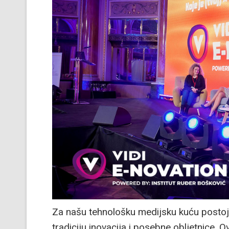
Za našu tehnološku medijsku kuću postoji
tradiciju inovacija i posebne obljetnice. O