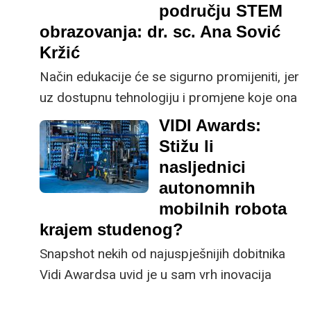
području STEM
obrazovanja: dr. sc. Ana Sović
Kržić
Način edukacije će se sigurno promijeniti, jer
uz dostupnu tehnologiju i promjene koje ona
unosi u živote djece od njihovog rođenja
VIDI Awards:
(počevši od kratke koncentracije, brzih video
Stižu li
materijala, dostupnosti svih mogućih
nasljednici
informacija na mobitelu ili satu), tradicionalni
autonomnih
način će postati neodrživ - dr. sc. Ana Sović
mobilnih robota
Kržić s Fakulteta elektrotehnike i
krajem studenog?
računarstva.
Snapshot nekih od najuspješnijih dobitnika
Vidi Awardsa uvid je u sam vrh inovacija
hrvatske tehnološke industrije među kojima