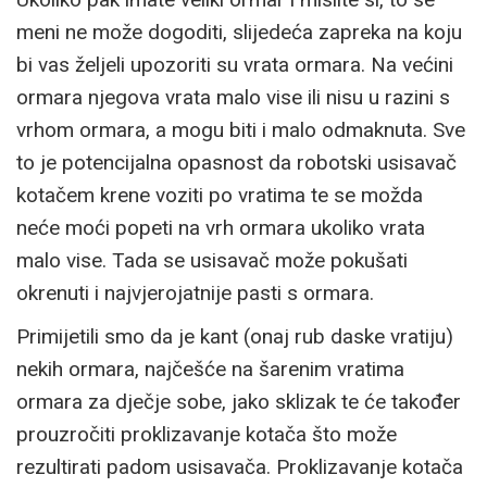
meni ne može dogoditi, slijedeća zapreka na koju
bi vas željeli upozoriti su vrata ormara. Na većini
ormara njegova vrata malo vise ili nisu u razini s
vrhom ormara, a mogu biti i malo odmaknuta. Sve
to je potencijalna opasnost da robotski usisavač
kotačem krene voziti po vratima te se možda
neće moći popeti na vrh ormara ukoliko vrata
malo vise. Tada se usisavač može pokušati
okrenuti i najvjerojatnije pasti s ormara.
Primijetili smo da je kant (onaj rub daske vratiju)
nekih ormara, najčešće na šarenim vratima
ormara za dječje sobe, jako sklizak te će također
prouzročiti proklizavanje kotača što može
rezultirati padom usisavača. Proklizavanje kotača