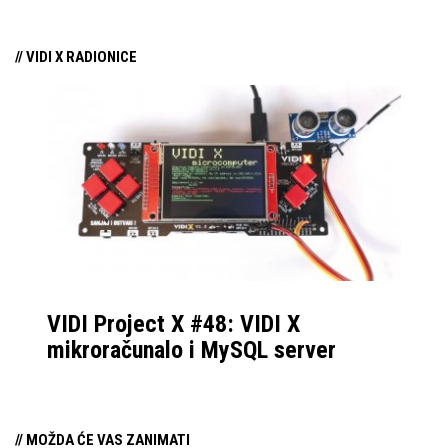
su i napredni autonomni mobilni roboti.
// VIDI X RADIONICE
VIDI Project X #48: VIDI X
mikroračunalo i MySQL server
// MOŽDA ĆE VAS ZANIMATI