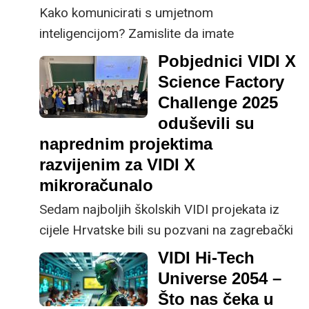
Kako komunicirati s umjetnom
inteligencijom? Zamislite da imate
pomoćnika koji barata programskim
Pobjednici VIDI X
jezicima, ali ne može znati što vam zapravo
Science Factory
treba dok mu to ne objasnite u detalje.
Challenge 2025
Nema čitanja između redova, nema intuicije,
oduševili su
samo stroge i precizne upute. Kao
naprednim projektima
kad podučavate početnika koji je pun
razvijenim za VIDI X
potencijala, ali još uvijek hvata osnove
mikroračunalo
zanata. U toj igri ključni su preciznost,
Sedam najboljih školskih VIDI projekata iz
sveobuhvatnost i strpljivo vođenje.
cijele Hrvatske bili su pozvani na zagrebački
PMF gdje smo im dali priliku da prezentiraju
VIDI Hi-Tech
svoje pobjedničke VIDI X projekte te među
Universe 2054 –
njima odaberemo 3 najbolja od najboljih.
Što nas čeka u