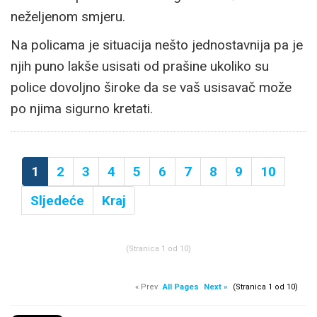
neželjenom smjeru.
Na policama je situacija nešto jednostavnija pa je
njih puno lakše usisati od prašine ukoliko su
police dovoljno široke da se vaš usisavač može
po njima sigurno kretati.
1
2
3
4
5
6
7
8
9
10
Sljedeće
Kraj
(Stranica 1 od 10)
« Prev
All Pages
Next »
(Stranica 1 od 10)