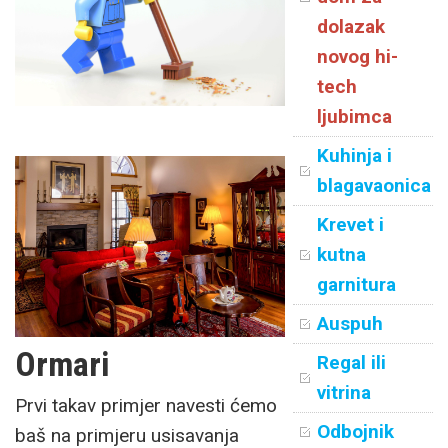
dolazak
novog hi-
tech
ljubimca
Kuhinja i
blagavaonica
Krevet i
kutna
garnitura
Auspuh
Ormari
Regal ili
vitrina
Prvi takav primjer navesti ćemo
Odbojnik
baš na primjeru usisavanja