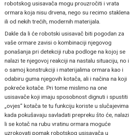
robotskog usisavača mogu prouzročiti i vrata
ormara koja nisu drvena, nego su recimo staklena
ili od nekih trećih, modernih materijala.
Dakle da li će robotski usisavač biti pogodan za
vaše ormare zavisi o kombinaciji njegovog
ponašanja pri detekciji ruba podloge na kojoj se
nalazi te njegovoj reakciji na nastalu situaciju, no i
o samoj konstrukciji i materijalima ormara kao i
odabiru guma njegovih kotača, ali i načina na koji
pokreće kotače. Pri tome mislimo na one
usisavače koji imaju sposobnost dignuti i spustiti
„ovjes“ kotača te tu funkciju koriste u slučajevima
kada pokušavaju savladati prepreku što će, nalazi
li se kotač na rubu vratinu ormara moguće
uzrokovati pomak robotskog usisavača u