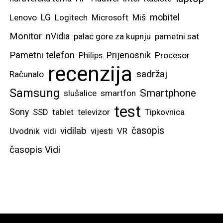
mobitel
Lenovo
LG
Logitech
Microsoft
Miš
Monitor
nVidia
palac gore za kupnju
pametni sat
Pametni telefon
Prijenosnik
Philips
Procesor
recenzija
sadržaj
Računalo
Samsung
Smartphone
slušalice
smartfon
test
Sony
SSD
tablet
televizor
Tipkovnica
vidilab
časopis
Uvodnik
vidi
vijesti
VR
časopis Vidi