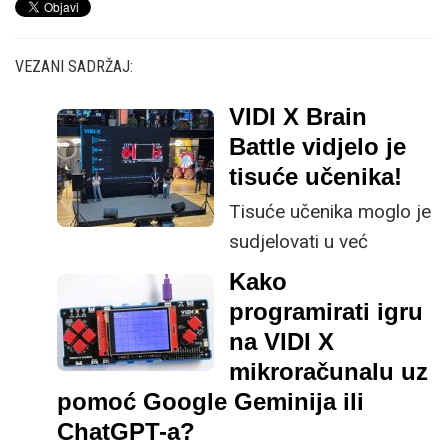
VEZANI SADRŽAJ:
VIDI X Brain
Battle vidjelo je
tisuće učenika!
Tisuće učenika moglo je
sudjelovati u već
popularnom kvizu
Kako
znanja koji se odvija
programirati igru
putem VIDI X
na VIDI X
mikroračunala.
mikroračunalu uz
pomoć Google Geminija ili
ChatGPT-a?