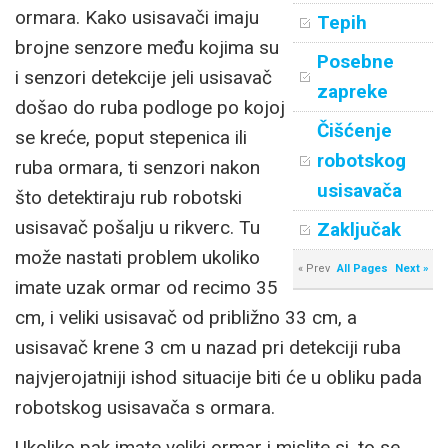
ormara. Kako usisavači imaju
Tepih
brojne senzore među kojima su
Posebne
i senzori detekcije jeli usisavač
zapreke
došao do ruba podloge po kojoj
Čišćenje
se kreće, poput stepenica ili
robotskog
ruba ormara, ti senzori nakon
usisavača
što detektiraju rub robotski
usisavač pošalju u rikverc. Tu
Zaključak
može nastati problem ukoliko
« Prev
All Pages
Next »
imate uzak ormar od recimo 35
cm, i veliki usisavač od približno 33 cm, a
usisavač krene 3 cm u nazad pri detekciji ruba
najvjerojatniji ishod situacije biti će u obliku pada
robotskog usisavača s ormara.
Ukoliko pak imate veliki ormar i mislite si, to se