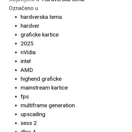
Označeno u
hardverska tema
hardver
graficke kartice
2025
nVidia
intel
AMD
highend graficke
mainstream kartice
fps
multiframe generation
upscailing
xess 2
dlss 4