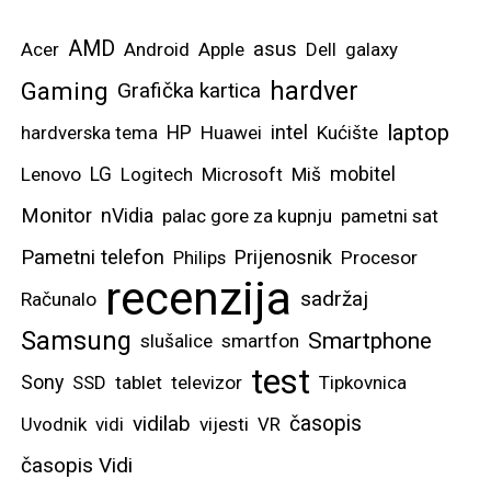
AMD
asus
Acer
Android
Apple
Dell
galaxy
hardver
Gaming
Grafička kartica
laptop
intel
hardverska tema
HP
Huawei
Kućište
mobitel
Lenovo
LG
Logitech
Microsoft
Miš
Monitor
nVidia
palac gore za kupnju
pametni sat
Pametni telefon
Prijenosnik
Philips
Procesor
recenzija
sadržaj
Računalo
Samsung
Smartphone
slušalice
smartfon
test
Sony
SSD
tablet
televizor
Tipkovnica
vidilab
časopis
Uvodnik
vidi
vijesti
VR
časopis Vidi