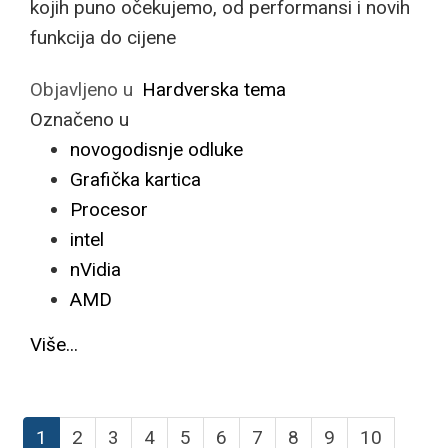
kojih puno očekujemo, od performansi i novih
funkcija do cijene
Objavljeno u
Hardverska tema
Označeno u
novogodisnje odluke
Grafička kartica
Procesor
intel
nVidia
AMD
Više...
1
2
3
4
5
6
7
8
9
10