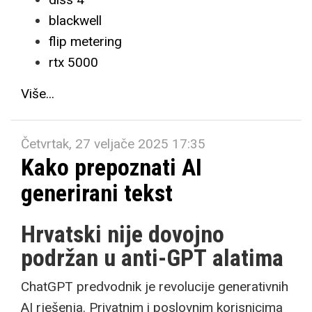
blackwell
flip metering
rtx 5000
Više...
Četvrtak, 27 veljače 2025 17:35
Kako prepoznati AI
generirani tekst
Hrvatski nije dovojno
podržan u anti-GPT alatima
ChatGPT predvodnik je revolucije generativnih
AI rješenja. Privatnim i poslovnim korisnicima