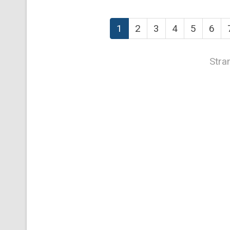
1
2
3
4
5
6
Stra