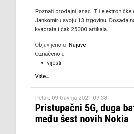
Poznati prodajni lanac IT i elektroničk
Jankomiru svoju 13 trgovinu. Dosada n
kvadrata i čak 25000 artikala.
Objavljeno u
Najave
Označeno u
vijesti
Više...
Petak, 09 travnja 2021 09:38
Pristupačni 5G, duga bat
među šest novih Nokia