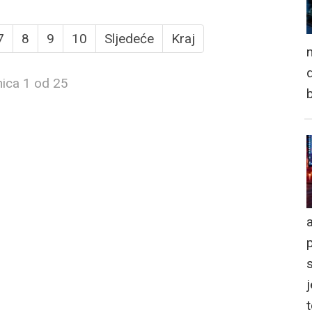
7
8
9
10
Sljedeće
Kraj
n
d
nica 1 od 25
a
j