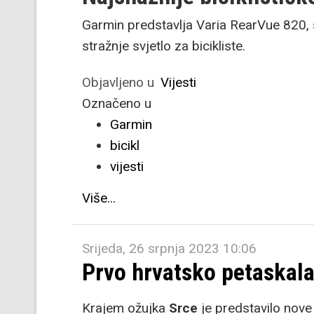
Garmin predstavlja Varia RearVue 820, s
stražnje svjetlo za bicikliste.
Objavljeno u
Vijesti
Označeno u
Garmin
bicikl
vijesti
Više...
Srijeda, 26 srpnja 2023 10:06
Prvo hrvatsko petaskal
Krajem ožujka
Srce
je predstavilo nove