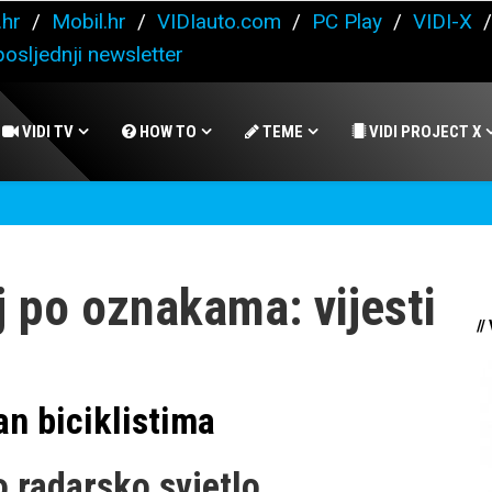
.hr
/
Mobil.hr
/
VIDIauto.com
/
PC Play
/
VIDI-X
osljednji newsletter
VIDI TV
HOW TO
TEME
VIDI PROJECT X
 po oznakama: vijesti
//
n biciklistima
o radarsko svjetlo