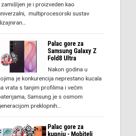
) zamišljen je i proizveden kao
univerzalni, multiprocesorski sustav
dizajniran…
Palac gore za
Samsung Galaxy Z
Fold8 Ultra
Nakon godina u
kojima je konkurencija neprestano kucala
a vrata s tanjim profilima i većim
baterijama, Samsung je s osmom
generacijom preklopnih…
Palac gore za
kupnju - Mobiteli