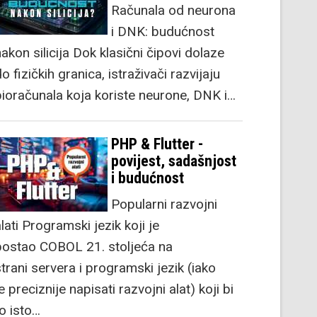
Računala od neurona
i DNK: budućnost
akon silicija Dok klasični čipovi dolaze
o fizičkih granica, istraživači razvijaju
bioračunala koja koriste neurone, DNK i…
PHP & Flutter -
povijest, sadašnjost
i budućnost
Popularni razvojni
lati Programski jezik koji je
postao COBOL 21. stoljeća na
strani servera i programski jezik (iako
e preciznije napisati razvojni alat) koji bi
to isto…