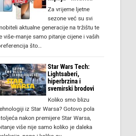
Za vrijeme ljetne
sezone već su svi
obiteli aktualne generacije na tržištu te
je više-manje samo pitanje cijene i vaših
preferencija što…
Star Wars Tech:
Lightsaberi,
hiperbrzina i
svemirski brodovi
Koliko smo blizu
tehnologiji iz Star Warsa? Gotovo pola
stoljeća nakon premijere Star Warsa,
itanje više nije samo koliko je daleka