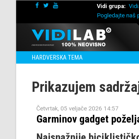
Vidi grupa:
Vidi
Pogledajte naš p
HARDVERSKA TEMA
Prikazujem sadržaj
Četvrtak, 05 veljače 2026 14:57
Garminov gadget poželja
Najsnažnije biciklističk