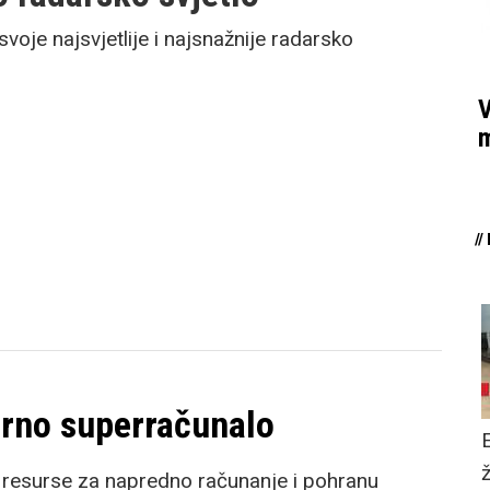
voje najsvjetlije i najsnažnije radarsko
V
m
/
arno superračunalo
 resurse za napredno računanje i pohranu