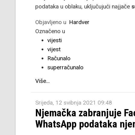
podataka u oblaku, uključujući najjače
s
Objavljeno u
Hardver
Označeno u
vijesti
vijest
Računalo
superračunalo
Više...
Srijeda, 12 svibnja 2021 09:48
Njemačka zabranjuje Fa
WhatsApp podataka nje