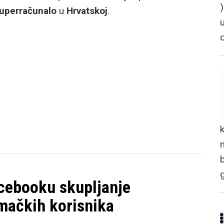
uperračunalo
u
Hrvatskoj
.
n
cebooku skupljanje
mačkih korisnika