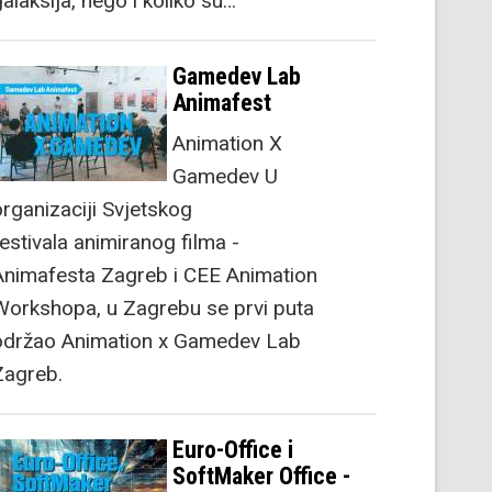
alaksija, nego i koliko su…
Gamedev Lab
Animafest
Animation X
Gamedev U
organizaciji Svjetskog
festivala animiranog filma -
Animafesta Zagreb i CEE Animation
Workshopa, u Zagrebu se prvi puta
održao Animation x Gamedev Lab
Zagreb.
Euro-Office i
SoftMaker Office -