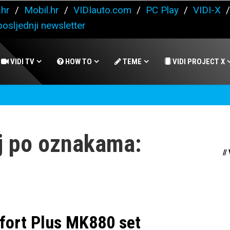
.hr
/
Mobil.hr
/
VIDIauto.com
/
PC Play
/
VIDI-X
osljednji newsletter
VIDI TV
HOW TO
TEME
VIDI PROJECT X
j po oznakama:
//
fort Plus MK880 set