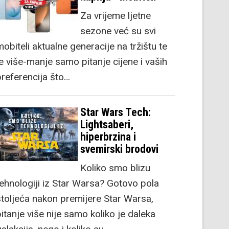
Za vrijeme ljetne
sezone već su svi
obiteli aktualne generacije na tržištu te
je više-manje samo pitanje cijene i vaših
preferencija što…
Star Wars Tech:
Lightsaberi,
hiperbrzina i
svemirski brodovi
Koliko smo blizu
tehnologiji iz Star Warsa? Gotovo pola
stoljeća nakon premijere Star Warsa,
itanje više nije samo koliko je daleka