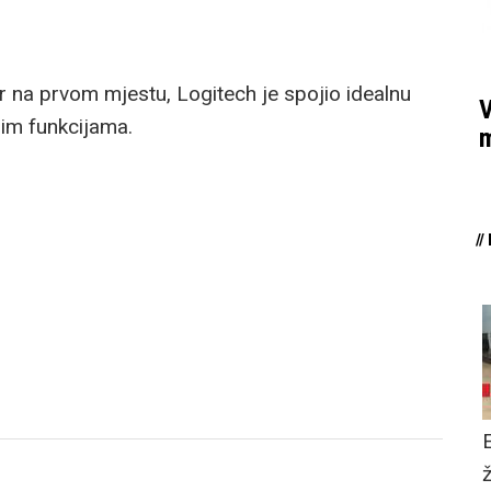
r na prvom mjestu, Logitech je spojio idealnu
V
nim funkcijama.
m
/