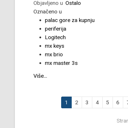
Objavljeno u
Ostalo
Označeno u
palac gore za kupnju
periferija
Logitech
mx keys
mx brio
mx master 3s
Više...
1
2
3
4
5
6
Stra