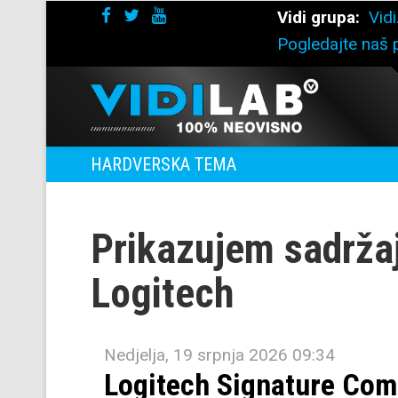
Vidi grupa:
Vidi
Pogledajte naš p
HARDVERSKA TEMA
Prikazujem sadrža
Logitech
Nedjelja, 19 srpnja 2026 09:34
Logitech Signature Com