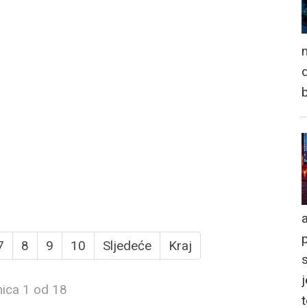
n
d
a
7
8
9
10
Sljedeće
Kraj
j
nica 1 od 18