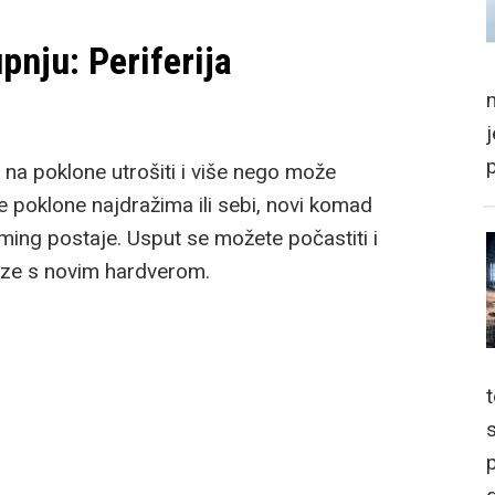
pnju: Periferija
m
na poklone utrošiti i više nego može
e poklone najdražima ili sebi, novi komad
ming postaje. Usput se možete počastiti i
aze s novim hardverom.
p