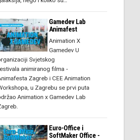
alaksija, nego i koliko su…
Gamedev Lab
Animafest
Animation X
Gamedev U
organizaciji Svjetskog
festivala animiranog filma -
Animafesta Zagreb i CEE Animation
Workshopa, u Zagrebu se prvi puta
održao Animation x Gamedev Lab
Zagreb.
Euro-Office i
SoftMaker Office -