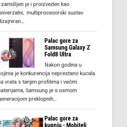
) zamišljen je i proizveden kao
univerzalni, multiprocesorski sustav
dizajniran…
Palac gore za
Samsung Galaxy Z
Fold8 Ultra
Nakon godina u
kojima je konkurencija neprestano kucala
a vrata s tanjim profilima i većim
baterijama, Samsung je s osmom
generacijom preklopnih…
Palac gore za
kupnju - Mobiteli