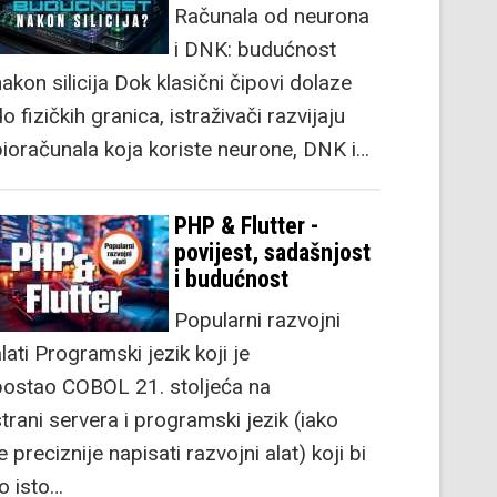
Računala od neurona
i DNK: budućnost
akon silicija Dok klasični čipovi dolaze
o fizičkih granica, istraživači razvijaju
bioračunala koja koriste neurone, DNK i…
PHP & Flutter -
povijest, sadašnjost
i budućnost
Popularni razvojni
lati Programski jezik koji je
postao COBOL 21. stoljeća na
strani servera i programski jezik (iako
e preciznije napisati razvojni alat) koji bi
to isto…