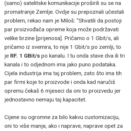
(samo) satelitske komunikacije proširili su se na
promatranje Zemlje. Ovdje su prepoznali učestali
problem, rekao nam je Miloš: “Shvatili da postoji
par proizvođača opreme koja može podržavati
velike brzine [prijenosa]. Pričamo o 1 Gbit/s, ali
pričamo iz svemira, to nije 1 Gbit/s po zemlji, to
je
RF. 1 GBit/s
po kanalu. I tu onda stave dva ili tri
kanala i to odjednom ima jako puno podataka.
Cijela industrija ima taj problem, zato što ima tih
par firmi koje to proizvode i onda kad naručiš
opremu čekaš 6 mjeseci da oni to proizvedu jer
jednostavno nemaju taj kapacitet.
Cijene su ogromne za bilo kakvu customizaciju,
oni to više manje, ako i naprave, naprave opet za