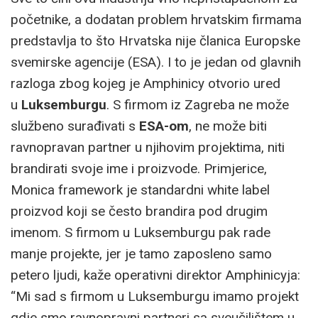
početnike, a dodatan problem hrvatskim firmama
predstavlja to što Hrvatska nije članica Europske
svemirske agencije (ESA). I to je jedan od glavnih
razloga zbog kojeg je Amphinicy otvorio ured
u
Luksemburgu
. S firmom iz Zagreba ne može
službeno surađivati s
ESA-om
, ne može biti
ravnopravan partner u njihovim projektima, niti
brandirati svoje ime i proizvode. Primjerice,
Monica framework je standardni white label
proizvod koji se često brandira pod drugim
imenom. S firmom u Luksemburgu pak rade
manje projekte, jer je tamo zaposleno samo
petero ljudi, kaže operativni direktor Amphinicyja:
“Mi sad s firmom u Luksemburgu imamo projekt
gdje smo ravnopravni partneri sa sveučilištem u