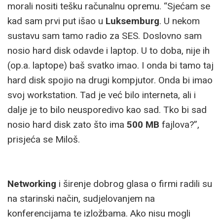
morali nositi tešku računalnu opremu. “Sjećam se
kad sam prvi put išao u
Luksemburg
. U nekom
sustavu sam tamo radio za SES. Doslovno sam
nosio hard disk odavde i laptop. U to doba, nije ih
(op.a. laptope) baš svatko imao. I onda bi tamo taj
hard disk spojio na drugi kompjutor. Onda bi imao
svoj workstation. Tad je već bilo interneta, ali i
dalje je to bilo neusporedivo kao sad. Tko bi sad
nosio hard disk zato što ima
500 MB
fajlova?”,
prisjeća se Miloš.
Networking
i širenje dobrog glasa o firmi radili su
na starinski način, sudjelovanjem na
konferencijama te izložbama. Ako nisu mogli