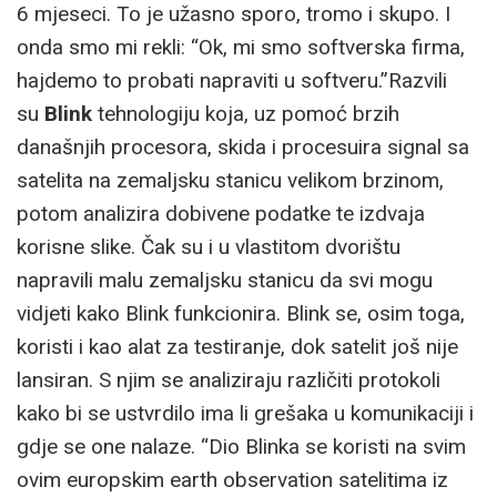
6 mjeseci. To je užasno sporo, tromo i skupo. I
onda smo mi rekli: “Ok, mi smo softverska firma,
hajdemo to probati napraviti u softveru.”Razvili
su
Blink
tehnologiju koja, uz pomoć brzih
današnjih procesora, skida i procesuira signal sa
satelita na zemaljsku stanicu velikom brzinom,
potom analizira dobivene podatke te izdvaja
korisne slike. Čak su i u vlastitom dvorištu
napravili malu zemaljsku stanicu da svi mogu
vidjeti kako Blink funkcionira. Blink se, osim toga,
koristi i kao alat za testiranje, dok satelit još nije
lansiran. S njim se analiziraju različiti protokoli
kako bi se ustvrdilo ima li grešaka u komunikaciji i
gdje se one nalaze. “Dio Blinka se koristi na svim
ovim europskim earth observation satelitima iz