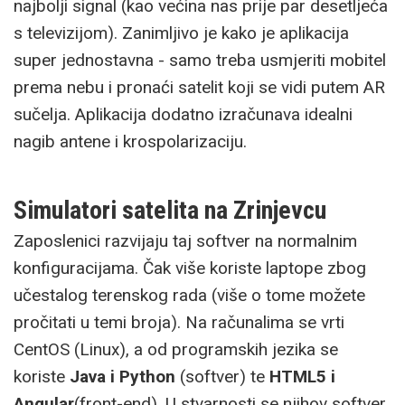
najbolji signal (kao većina nas prije par desetljeća
s televizijom). Zanimljivo je kako je aplikacija
super jednostavna - samo treba usmjeriti mobitel
prema nebu i pronaći satelit koji se vidi putem AR
sučelja. Aplikacija dodatno izračunava idealni
nagib antene i krospolarizaciju.
Simulatori satelita na Zrinjevcu
Zaposlenici razvijaju taj softver na normalnim
konfiguracijama. Čak više koriste laptope zbog
učestalog terenskog rada (više o tome možete
pročitati u temi broja). Na računalima se vrti
CentOS (Linux), a od programskih jezika se
koriste
Java i Python
(softver) te
HTML5 i
Angular
(front-end). U stvarnosti se njihov softver