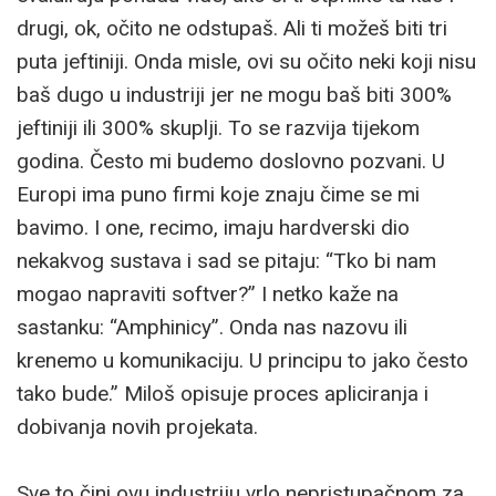
drugi, ok, očito ne odstupaš. Ali ti možeš biti tri
puta jeftiniji. Onda misle, ovi su očito neki koji nisu
baš dugo u industriji jer ne mogu baš biti 300%
jeftiniji ili 300% skuplji. To se razvija tijekom
godina. Često mi budemo doslovno pozvani. U
Europi ima puno firmi koje znaju čime se mi
bavimo. I one, recimo, imaju hardverski dio
nekakvog sustava i sad se pitaju: “Tko bi nam
mogao napraviti softver?” I netko kaže na
sastanku: “Amphinicy”. Onda nas nazovu ili
krenemo u komunikaciju. U principu to jako često
tako bude.” Miloš opisuje proces apliciranja i
dobivanja novih projekata.
Sve to čini ovu industriju vrlo nepristupačnom za