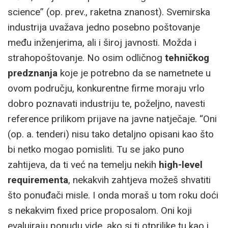
science” (op. prev., raketna znanost). Svemirska
industrija uvažava jedno posebno poštovanje
među inženjerima, ali i široj javnosti. Možda i
strahopoštovanje. No osim odličnog
tehničkog
predznanja
koje je potrebno da se nametnete u
ovom području, konkurentne firme moraju vrlo
dobro poznavati industriju te, poželjno, navesti
reference prilikom prijave na javne natječaje. “Oni
(op. a. tenderi) nisu tako detaljno opisani kao što
bi netko mogao pomisliti. Tu se jako puno
zahtijeva, da ti već na temelju nekih
high-level
requirementa
, nekakvih zahtjeva možeš shvatiti
što ponuđači misle. I onda moraš u tom roku doći
s nekakvim fixed price proposalom. Oni koji
evaluiraju ponudu vide, ako si ti otprilike tu kao i