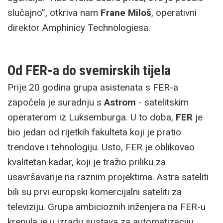
slučajno”, otkriva nam
Frane Miloš
, operativni
direktor Amphinicy Technologiesa.
Od FER-a do svemirskih tijela
Prije 20 godina grupa asistenata s FER-a
započela je suradnju s
Astrom
- satelitskim
operaterom iz Luksemburga. U to doba,
FER
je
bio jedan od rijetkih fakulteta koji je pratio
trendove i tehnologiju. Usto, FER je oblikovao
kvalitetan kadar, koji je tražio priliku za
usavršavanje na raznim projektima. Astra sateliti
bili su prvi europski komercijalni sateliti za
televiziju. Grupa ambicioznih inženjera na FER-u
krenula je u izradu sustava za automatizaciju