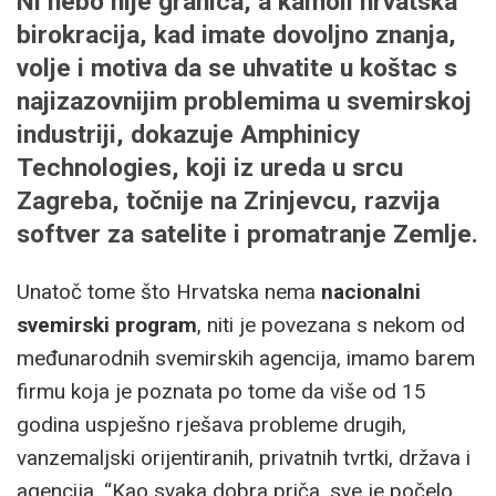
Ni nebo nije granica, a kamoli hrvatska
birokracija, kad imate dovoljno znanja,
volje i motiva da se uhvatite u koštac s
najizazovnijim problemima u svemirskoj
industriji, dokazuje Amphinicy
Technologies, koji iz ureda u srcu
Zagreba, točnije na Zrinjevcu, razvija
softver za satelite i promatranje Zemlje.
Unatoč tome što Hrvatska nema
nacionalni
svemirski program
, niti je povezana s nekom od
međunarodnih svemirskih agencija, imamo barem
firmu koja je poznata po tome da više od 15
godina uspješno rješava probleme drugih,
vanzemaljski orijentiranih, privatnih tvrtki, država i
agencija. “Kao svaka dobra priča, sve je počelo