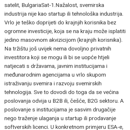
satelit, BulgariaSat-1.Nažalost, svemirska
industrija nije kao startup ili tehnološka industrija.
Vrlo je teško doprijeti do krajnjih korisnika bez
ogromne investicije, koja se na kraju može isplatiti
jedino masovnom akvizicijom (krajnjih korisnika).
Na tržištu još uvijek nema dovoljno privatnih
investitora koji se mogu ili bi se uopće htjeli
natjecati s državama, javnim institucijama i
međunarodnim agencijama u vrlo skupom
istraživanju svemira i razvoju svemirskih
tehnologija. Sve to dovodi do toga da se većina
poslovanja odvija u B2B ili, češće, B2G sektoru. A
poslovanje s institucijama je sasvim drugačije
nego traženje ulaganja u startup ili prodavanje
softverskih licenci. U konkretnom primjeru ESA-e,