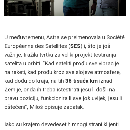
U međuvremenu, Astra se preimenovala u Société
Européenne des Satellites (
SES
) i, što je još
važnije, tražila tvrtku za veliki projekt testiranja
satelita u orbiti. “Kad sateliti prođu sve vibracije
na raketi, kad prođu kroz sve slojeve atmosfere,
kad dođu do kraja, na tih
36 tisuća km
iznad
Zemlje, onda ih treba istestirati jesu li došli na
pravu poziciju, funkcionira li sve još uvijek, jesu li
oštećeni”, Miloš opisuje zadatak.
Iako su krajem devedesetih mnogi strani klijenti