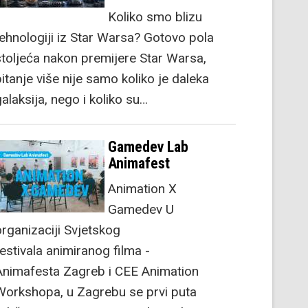
Koliko smo blizu
tehnologiji iz Star Warsa? Gotovo pola
stoljeća nakon premijere Star Warsa,
itanje više nije samo koliko je daleka
alaksija, nego i koliko su…
Gamedev Lab
Animafest
Animation X
Gamedev U
organizaciji Svjetskog
festivala animiranog filma -
Animafesta Zagreb i CEE Animation
Workshopa, u Zagrebu se prvi puta