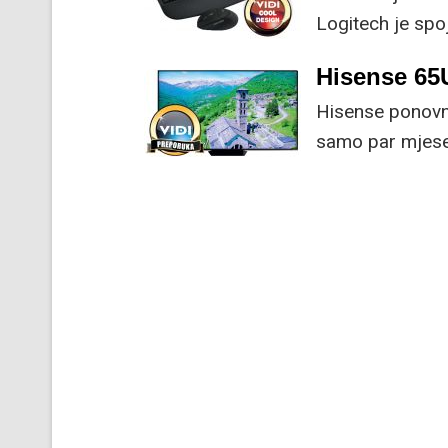
Logitech je spoj
naprednim funk
Hisense 6
Hisense ponovno
samo par mjesec