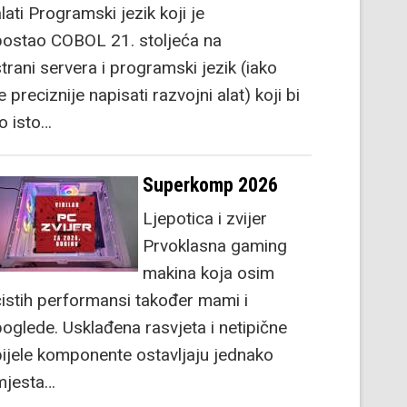
lati Programski jezik koji je
postao COBOL 21. stoljeća na
strani servera i programski jezik (iako
e preciznije napisati razvojni alat) koji bi
to isto…
Superkomp 2026
Ljepotica i zvijer
Prvoklasna gaming
makina koja osim
čistih performansi također mami i
poglede. Usklađena rasvjeta i netipične
bijele komponente ostavljaju jednako
mjesta…