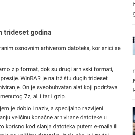
h trideset godina
ranim osnovnim arhiverom datoteka, korisnici se
amo zip format, dok su drugi arhivski formati,
m
presije. WinRAR je na tržištu dugih trideset
rhiviranje. On je sveobuhvatan alat koji podržava
enutog 7z, ali i tar i gzip.
jem je dobio i naziv, a specijalno razvijeni
ju veličinu konačne arhivirane datoteke u
o korisno kod slanja datoteka putem e-maila ili