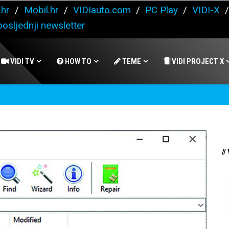
.hr
/
Mobil.hr
/
VIDIauto.com
/
PC Play
/
VIDI-X
osljednji newsletter
VIDI TV
HOW TO
TEME
VIDI PROJECT X
//