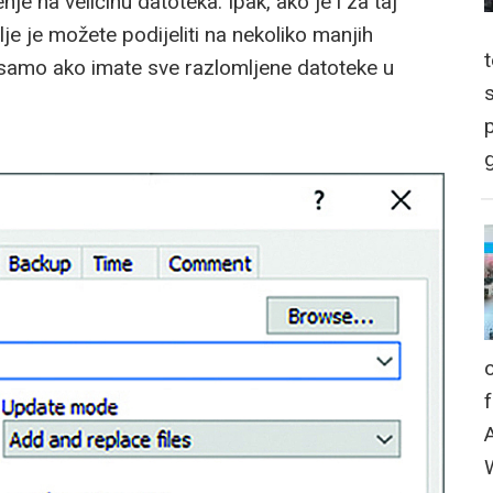
nje na veličinu datoteka. Ipak, ako je i za taj
lje je možete podijeliti na nekoliko manjih
 samo ako imate sve razlomljene datoteke u
p
g