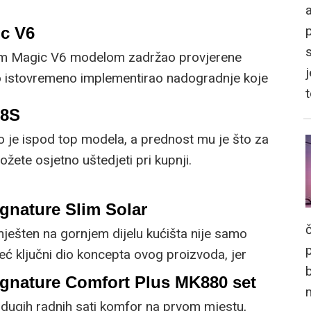
a
c V6
im Magic V6 modelom zadržao provjerene
j
no istovremeno implementirao nadogradnje koje
om korisniku.
R8S
o je ispod top modela, a prednost mu je što za
žete osjetno uštedjeti pri kupnji.
gnature Slim Solar
mješten na gornjem dijelu kućišta nije samo
već ključni dio koncepta ovog proizvoda, jer
 prirodnog ili umjetnog svjetla za rad.
ignature Comfort Plus MK880 set
dugih radnih sati komfor na prvom mjestu,