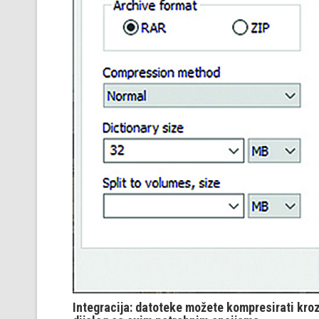
Integracija: datoteke možete kompresirati kroz 