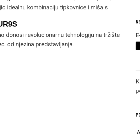
io idealnu kombinaciju tipkovnice i miša s
cijama.
N
5UR9S
 donosi revolucionarnu tehnologiju na tržište
E
i od njezina predstavljanja.
K
p
P
A