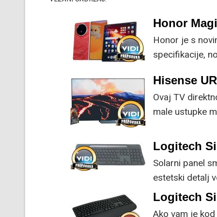
Honor Magi
Honor je s nov
specifikacije, 
su ključne svak
Hisense U
Ovaj TV direktn
male ustupke mo
Logitech Si
Solarni panel s
estetski detalj 
koristi energiju
Logitech S
Ako vam je kod 