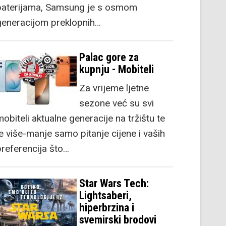
baterijama, Samsung je s osmom
generacijom preklopnih…
Palac gore za
kupnju - Mobiteli
Za vrijeme ljetne
sezone već su svi
obiteli aktualne generacije na tržištu te
je više-manje samo pitanje cijene i vaših
preferencija što…
Star Wars Tech:
Lightsaberi,
hiperbrzina i
svemirski brodovi