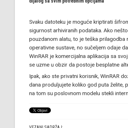
dijalog sa svim potrebnim opcijama
Svaku datoteku je moguće kriptirati šifr
sigurnost arhiviranih podataka. Ako ne
pouzdanom alatu, to je teška prilagodba
operativne sustave, no sučeljem odaje da
WinRAR je komercijalna aplikacija sa sv
se uzme u obzir da postoje besplatne alte
Ipak, ako ste privatni korisnik, WinRAR d
dana produljujete koliko god puta želite, 
na tom su poslovnom modelu stekli internet
VEZANI SADRŽAJ: