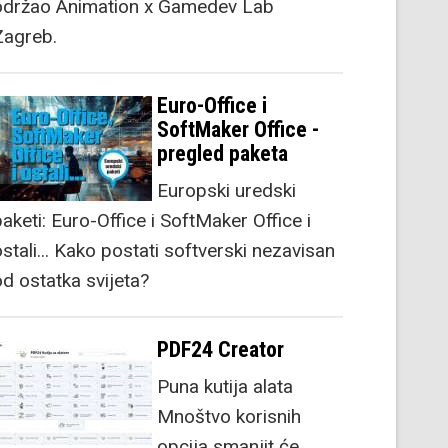
održao Animation x Gamedev Lab
Zagreb.
Euro-Office i
SoftMaker Office -
pregled paketa
Europski uredski
aketi: Euro-Office i SoftMaker Office i
stali... Kako postati softverski nezavisan
od ostatka svijeta?
PDF24 Creator
Puna kutija alata
Mnoštvo korisnih
opcija smanjit će