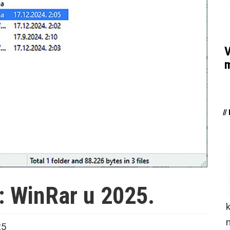
V
m
/
: WinRar u 2025.
n
25