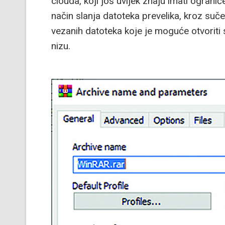
clouda, koji još uvijek znaju imati ograniče
način slanja datoteka prevelika, kroz suče
vezanih datoteka koje je moguće otvoriti
nizu.