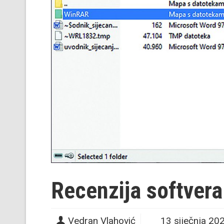
Recenzija softvera
Vedran Vlahović
13 siječnja 20