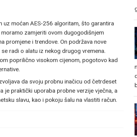
om uz moćan AES-256 algoritam, što garantira
što moramo zamjeriti ovom dugogodišnjem
 na promjene i trendove. On podržava nove
 se radi o alatu iz nekog drugog vremena.
ojom poprilično visokom cijenom, pogotovo kad
n
rnative.
d
ozvoljava da svoju probnu inačicu od četrdeset
pa je praktički uporaba probne verzije vječna, a
sku slavu, kao i pokoju šalu na vlastiti račun.