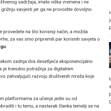
uštvenog sadržaja, imate viška vremena i ne
 grižnju savjesti jer ga ne provodite dovoljno
m
provedete na što korisniji način, a možda
svrhe, za vas smo pripremili par korisnih savjeta o
ngu
.
tijekom zadnja dva desetljeća eksponencijalno
a je trenutno potražnja za digitalnim
o zahvaljujući razvoju društvenih mreža koje
p
im platformama za učenje jedni su od
g
braditi i tu temu, a nastavak članka temelji se na