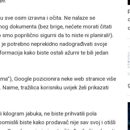
le.
p
 sve osim izravna i očita. Ne nalaze se
o
nog dokumenta (bez brige, nećete morati čitati
o poprilično sigurni da to niste ni planirali!).
a je potrebno neprekidno nadograđivati svoje
formacija kako biste ostali ažurni te bili jedan
tmima”), Google pozicionira neke web stranice više
 Naime, tražilica korisniku uvijek želi prikazati
li kilogram jabuka, ne biste prihvatili pola
omislili biste kako prodavač nije sav svoj i otišli