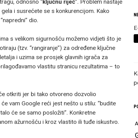
retragu, odnosno “
ključnu riječ
”. Problem nastaje
d gela i susrećete se s konkurencijom. Kako
N
 “napredni” dio.
E
kojima s velikom sigurnošću možemo vidjeti što je
tiraju (tzv. “rangiranje”) za određene ključne
 detalja i uzima se prosjek glavnih igrača za
prilagođavamo vlastitu stranicu rezultatima – to
K
p
 otkriti jer bi tako otvoreno dozvolio
e vam Google reći jest nešto u stilu: “budite
P
stalo će se samo posložiti”. Konkretne
anom ažurnošću i kroz vlastito ili tuđe iskustvo.
A