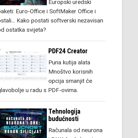
Europski uredski
aketi: Euro-Office i SoftMaker Office i
stali... Kako postati softverski nezavisan
od ostatka svijeta?
PDF24 Creator
Puna kutija alata
Mnoštvo korisnih
opcija smanjit će
glavobolje u radu s PDF-ovima.
Tehnologija
budućnosti
Računala od neurona