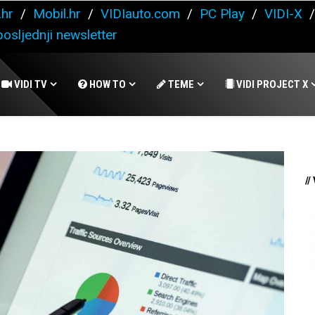
.hr
/
Mobil.hr
/
VIDIauto.com
/
PC Play
/
VIDI-X
osljednji newsletter
VIDI TV
HOW TO
TEME
VIDI PROJECT X
//