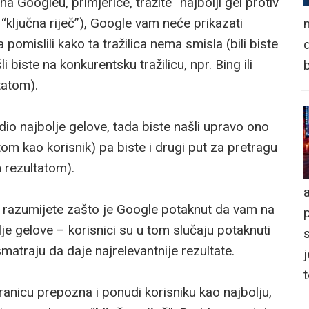
a Googleu, primjerice, tražite “najbolji gel protiv
“ključna riječ”), Google vam neće prikazati
n
 pomislili kako ta tražilica nema smisla (bili biste
d
i biste na konkurentsku tražilicu, npr. Bing ili
tatom).
io najbolje gelove, tada biste našli upravo ono
ltatom kao korisnik) pa biste i drugi put za pretragu
n rezultatom).
a
, razumijete zašto je Google potaknut da vam na
e gelove – korisnici su u tom slučaju potaknuti
 smatraju da daje najrelevantnije rezultate.
j
anicu prepozna i ponudi korisniku kao najbolju,