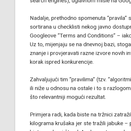
search engines), uglavnom misle na Goog
Nadalje, prethodno spomenuta “pravila” su
sortirana u checklisti nekog javno dostup
Googleove “Terms and Conditions” – iako sm
Uz to, mijenjaju se na dnevnoj bazi, stog
znanje i provjeravati razne izvore novih in
korak ispred konkurencije.
Zahvaljujući tim “pravilima” (tzv. “algori
ili niže u odnosu na ostale i to s razlogom.
što relevantniji mogući rezultat.
Primjera radi, kada biste na tržnici zatraži
kilograma krušaka jer ste tražili jabuke – p