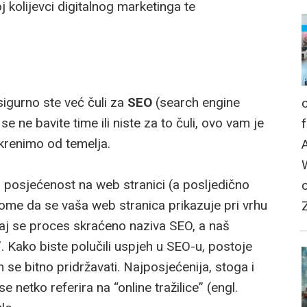
kolijevci digitalnog marketinga te
sigurno ste već čuli za
SEO
(search engine
 se ne bavite time ili niste za to čuli, ovo vam je
 krenimo od temelja.
ću posjećenost na web stranici (a posljedično
 tome da se vaša web stranica prikazuje pri vrhu
 Taj se proces skraćeno naziva SEO, a naš
”. Kako biste polučili uspjeh u SEO-u, postoje
jih se bitno pridržavati. Najposjećenija, stoga i
se netko referira na “online tražilice” (engl.