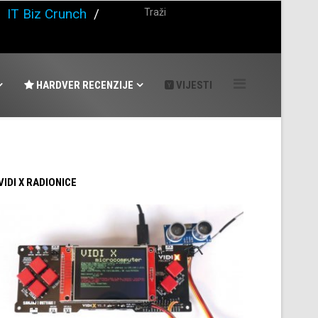
/
IT Biz Crunch
/
HARDVER RECENZIJE
VIJESTI
 VIDI X RADIONICE