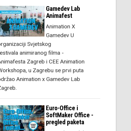
Gamedev Lab
Animafest
Animation X
Gamedev U
organizaciji Svjetskog
festivala animiranog filma -
Animafesta Zagreb i CEE Animation
Workshopa, u Zagrebu se prvi puta
održao Animation x Gamedev Lab
Zagreb.
Euro-Office i
SoftMaker Office -
pregled paketa