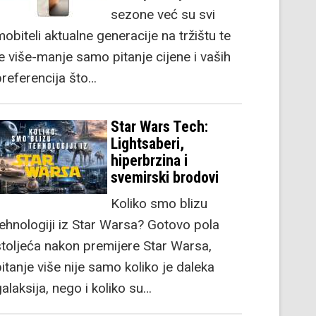
sezone već su svi
obiteli aktualne generacije na tržištu te
je više-manje samo pitanje cijene i vaših
preferencija što…
Star Wars Tech:
Lightsaberi,
hiperbrzina i
svemirski brodovi
Koliko smo blizu
tehnologiji iz Star Warsa? Gotovo pola
stoljeća nakon premijere Star Warsa,
itanje više nije samo koliko je daleka
alaksija, nego i koliko su…