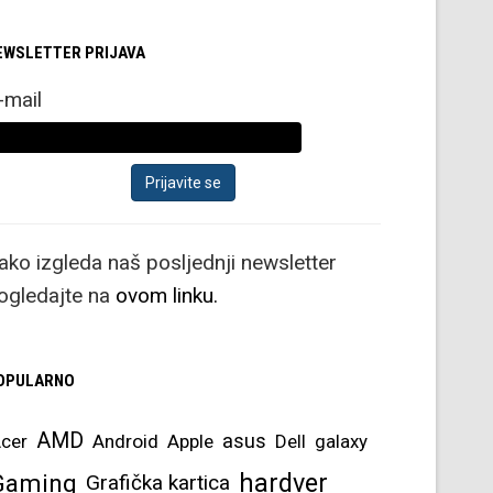
EWSLETTER PRIJAVA
-mail
ako izgleda naš posljednji newsletter
ogledajte na
ovom linku.
OPULARNO
AMD
asus
cer
Android
Apple
Dell
galaxy
hardver
Gaming
Grafička kartica