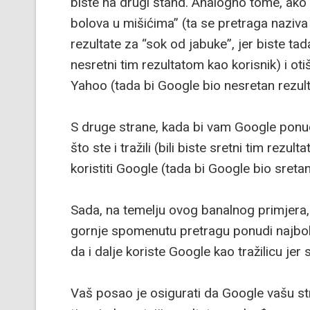
biste na drugi štand. Analogno tome, ako n
bolova u mišićima” (ta se pretraga naziva 
rezultate za “sok od jabuke”, jer biste tada
nesretni tim rezultatom kao korisnik) i otišl
Yahoo (tada bi Google bio nesretan rezul
S druge strane, kada bi vam Google ponud
što ste i tražili (bili biste sretni tim rezu
koristiti Google (tada bi Google bio sreta
Sada, na temelju ovog banalnog primjera
gornje spomenutu pretragu ponudi najbolj
da i dalje koriste Google kao tražilicu jer
Vaš posao je osigurati da Google vašu str