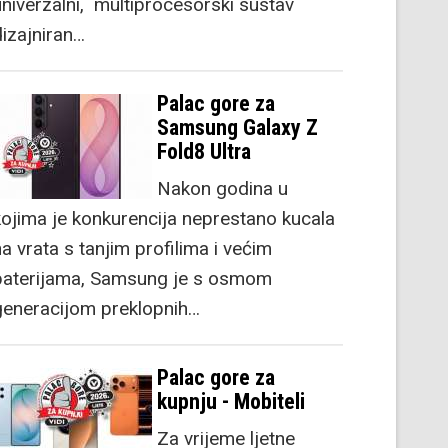
univerzalni, multiprocesorski sustav
dizajniran…
Palac gore za
Samsung Galaxy Z
Fold8 Ultra
Nakon godina u
kojima je konkurencija neprestano kucala
a vrata s tanjim profilima i većim
baterijama, Samsung je s osmom
generacijom preklopnih…
Palac gore za
kupnju - Mobiteli
Za vrijeme ljetne