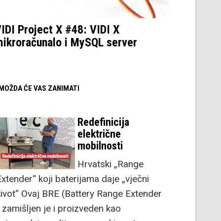
IDI Project X #48: VIDI X
ikroračunalo i MySQL server
/ MOŽDA ĆE VAS ZANIMATI
Redefinicija
električne
mobilnosti
Hrvatski „Range
Extender“ koji baterijama daje „vječni
život“ Ovaj BRE (Battery Range Extender
) zamišljen je i proizveden kao