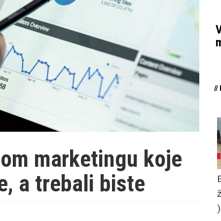
V
m
/
lnom marketingu koje
, a trebali biste