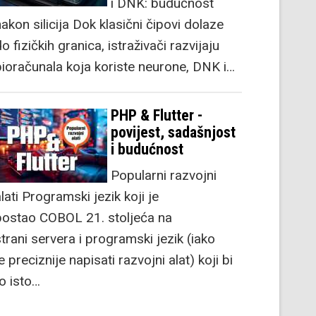
i DNK: budućnost
akon silicija Dok klasični čipovi dolaze
o fizičkih granica, istraživači razvijaju
bioračunala koja koriste neurone, DNK i…
PHP & Flutter -
povijest, sadašnjost
i budućnost
Popularni razvojni
lati Programski jezik koji je
postao COBOL 21. stoljeća na
strani servera i programski jezik (iako
e preciznije napisati razvojni alat) koji bi
to isto…