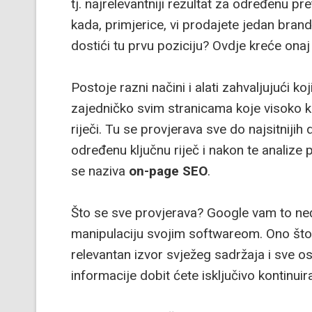
tj. najrelevantniji rezultat za određenu p
kada, primjerice, vi prodajete jedan bran
dostići tu prvu poziciju? Ovdje kreće onaj
Postoje razni načini i alati zahvaljujući 
zajedničko svim stranicama koje visoko ko
riječi. Tu se provjerava sve do najsitnijih
određenu ključnu riječ i nakon te analize 
se naziva
on-page SEO
.
Što se sve provjerava? Google vam to neće
manipulaciju svojim softwareom. Ono što ć
relevantan izvor svježeg sadržaja i sve o
informacije dobit ćete isključivo kontinuir