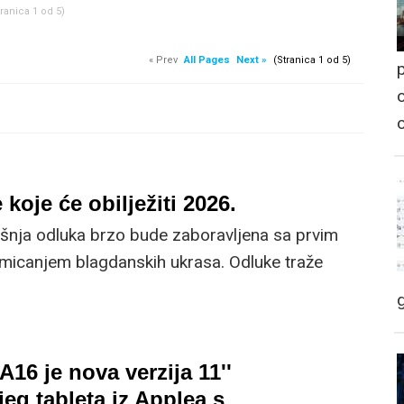
tranica 1 od 5)
« Prev
All Pages
Next »
(Stranica 1 od 5)
p
o
koje će obilježiti 2026.
šnja odluka brzo bude zaboravljena sa prvim
 micanjem blagdanskih ukrasa. Odluke traže
a i one su tu da ih zaboravimo čim prije. Do
A16 je nova verzija 11''
jeg tableta iz Applea s