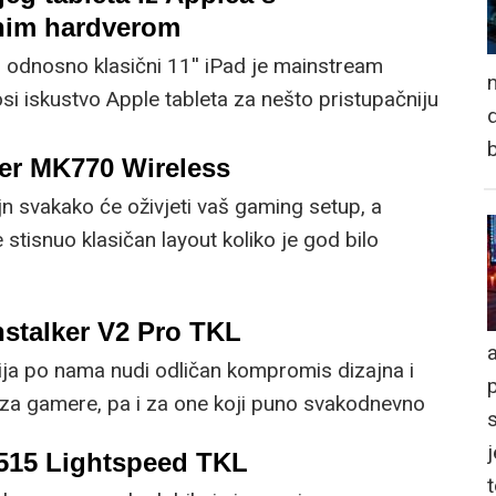
nim hardverom
 odnosno klasični 11'' iPad je mainstream
n
si iskustvo Apple tableta za nešto pristupačniju
d
na našem tržištu oko 440 eura za Wi-Fi model.
er MK770 Wireless
jn svakako će oživjeti vaš gaming setup, a
stisnuo klasičan layout koliko je god bilo
vovanja funkcionalnosti.
hstalker V2 Pro TKL
a
ja po nama nudi odličan kompromis dizajna i
 za gamere, pa i za one koji puno svakodnevno
j
515 Lightspeed TKL