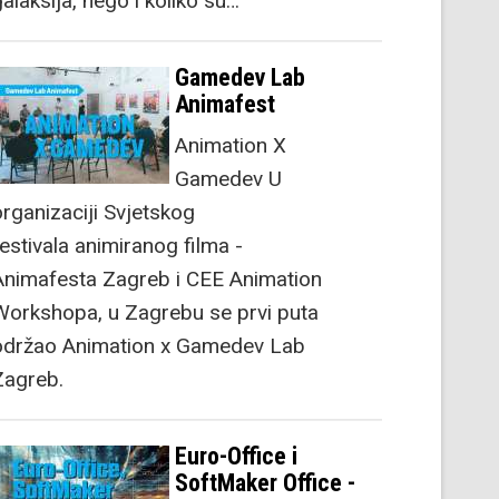
alaksija, nego i koliko su…
Gamedev Lab
Animafest
Animation X
Gamedev U
organizaciji Svjetskog
festivala animiranog filma -
Animafesta Zagreb i CEE Animation
Workshopa, u Zagrebu se prvi puta
održao Animation x Gamedev Lab
Zagreb.
Euro-Office i
SoftMaker Office -