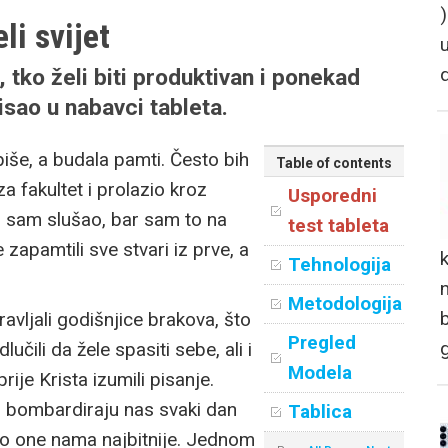
li svijet
t, tko želi biti produktivan i ponekad
isao u nabavci tableta.
iše, a budala pamti. Često bih
Table of contents
a fakultet i prolazio kroz
Usporedni
ad sam slušao, bar sam to na
test tableta
e zapamtili sve stvari iz prve, a
Tehnologija
n
Metodologija
avljali godišnjice brakova, što
Pregled
lučili da žele spasiti sebe, ali i
Modela
ije Krista izumili pisanje.
, bombardiraju nas svaki dan
Tablica
mo one nama najbitnije. Jednom