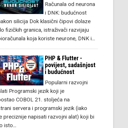
Računala od neurona
i DNK: budućnost
akon silicija Dok klasični čipovi dolaze
o fizičkih granica, istraživači razvijaju
bioračunala koja koriste neurone, DNK i…
PHP & Flutter -
povijest, sadašnjost
i budućnost
Popularni razvojni
lati Programski jezik koji je
postao COBOL 21. stoljeća na
strani servera i programski jezik (iako
e preciznije napisati razvojni alat) koji bi
to isto…