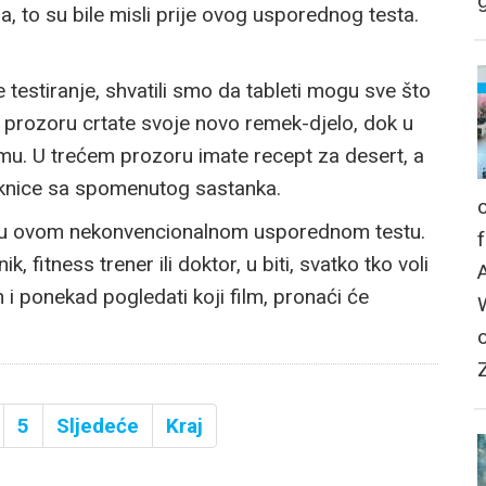
g
a, to su bile misli prije ovog usporednog testa.
še testiranje, shvatili smo da tableti mogu sve što
m prozoru crtate svoje novo remek-djelo, dok u
u. U trećem prozoru imate recept za desert, a
tuknice sa spomenutog sastanka.
deli u ovom nekonvencionalnom usporednom testu.
k, fitness trener ili doktor, u biti, svatko tko voli
van i ponekad pogledati koji film, pronaći će
5
Sljedeće
Kraj