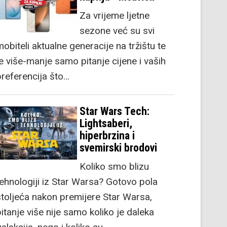
Za vrijeme ljetne
sezone već su svi
obiteli aktualne generacije na tržištu te
je više-manje samo pitanje cijene i vaših
preferencija što…
Star Wars Tech:
Lightsaberi,
hiperbrzina i
svemirski brodovi
Koliko smo blizu
tehnologiji iz Star Warsa? Gotovo pola
stoljeća nakon premijere Star Warsa,
itanje više nije samo koliko je daleka