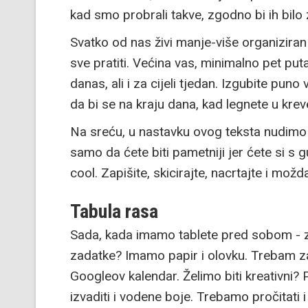
kad smo probrali takve, zgodno bi ih bilo
Svatko od nas živi manje-više organizira
sve pratiti. Većina vas, minimalno pet puta
danas, ali i za cijeli tjedan. Izgubite pu
da bi se na kraju dana, kad legnete u krevet
Na sreću, u nastavku ovog teksta nudimo j
samo da ćete biti pametniji jer ćete si s g
cool. Zapišite, skicirajte, nacrtajte i možd
Tabula rasa
Sada, kada imamo tablete pred sobom - 
zadatke? Imamo papir i olovku. Trebam za
Googleov kalendar. Želimo biti kreativni
izvaditi i vodene boje. Trebamo pročitati