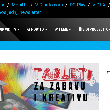
.hr
/
Mobil.hr
/
VIDIauto.com
/
PC Play
/
VIDI-X
osljednji newsletter
VIDI TV
HOW TO
TEME
VIDI PROJECT X
//