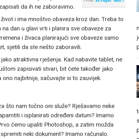
« Prev
All Pages
Next »
 zapisati da ih ne zaboravimo.
n život i ima mnoštvo obaveza kroz dan. Treba to
m
 na dan u glavi vrti i planira sve obaveze za
no vremena i živaca planirajući sve obaveze samo
, sjetili da ste nešto zaboravili.
ako atraktivna rješenja. Kad nabavite tablet, ne
uštom zapisivati stvari, bit ćete također jako
a ono najbitnije, sačuvajte si to zauvijek.
za što nam točno oni služe? Rješavamo neke
pamtiti i isplanirati određeni datum? Imamo
? Prvo ćemo upaliti Photoshop, a zatim možda
p
 i spremiti neki dokument? Imamo računalo.