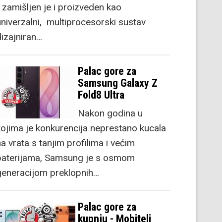
) zamišljen je i proizveden kao
univerzalni, multiprocesorski sustav
dizajniran…
Palac gore za
Samsung Galaxy Z
Fold8 Ultra
Nakon godina u
kojima je konkurencija neprestano kucala
a vrata s tanjim profilima i većim
baterijama, Samsung je s osmom
generacijom preklopnih…
Palac gore za
kupnju - Mobiteli