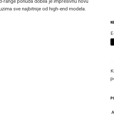
d-range ponuda dobila je impresivnu novu
 uzima sve najbitnije od high-end modela.
N
E
K
p
P
A