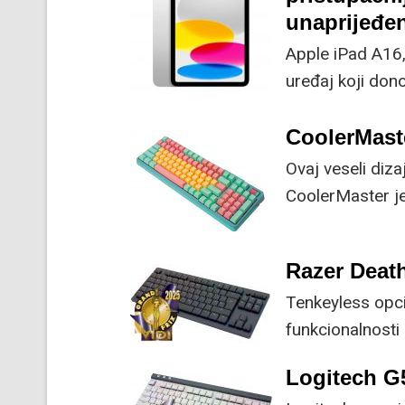
unaprijeđe
Apple iPad A16,
uređaj koji dono
cijenu koja je 
CoolerMast
Ovaj veseli diza
CoolerMaster je 
moguće, bez žrt
Razer Deat
Tenkeyless opci
funkcionalnosti
tipkaju.
Logitech G