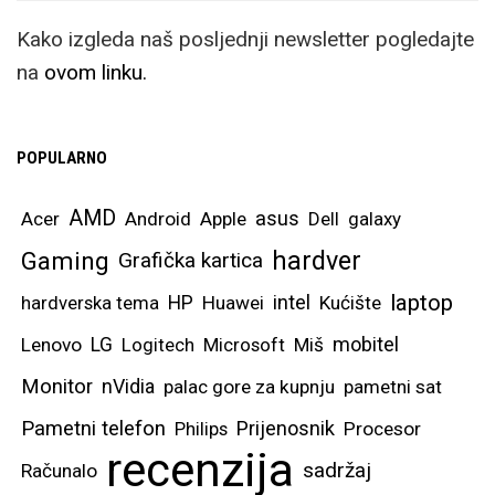
Kako izgleda naš posljednji newsletter pogledajte
na
ovom linku.
POPULARNO
AMD
asus
Acer
Android
Apple
Dell
galaxy
hardver
Gaming
Grafička kartica
laptop
intel
hardverska tema
HP
Huawei
Kućište
mobitel
Lenovo
LG
Logitech
Microsoft
Miš
Monitor
nVidia
palac gore za kupnju
pametni sat
Pametni telefon
Prijenosnik
Philips
Procesor
recenzija
sadržaj
Računalo