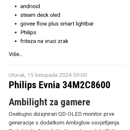
andrioid
steam deck oled
govee flow plus smart lightbar
Philips
friteza na vruci zrak
Više...
Utorak, 15 listopada 2024 09:00
Philips Evnia 34M2C8600
Ambilight za gamere
Osebujno dizajniran QD-OLED monitor prve
generacije s dodatkom Ambiglow osvjetljenja.