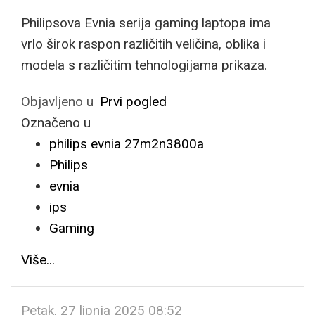
Philipsova Evnia serija gaming laptopa ima
vrlo širok raspon različitih veličina, oblika i
modela s različitim tehnologijama prikaza.
Objavljeno u
Prvi pogled
Označeno u
philips evnia 27m2n3800a
Philips
evnia
ips
Gaming
Više...
Petak, 27 lipnja 2025 08:52