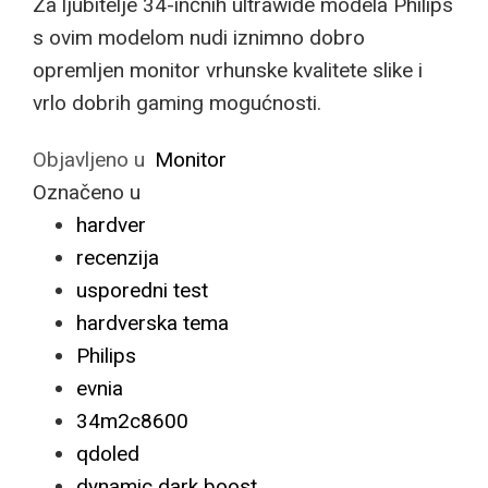
Za ljubitelje 34-inčnih ultrawide modela Philips
s ovim modelom nudi iznimno dobro
opremljen monitor vrhunske kvalitete slike i
vrlo dobrih gaming mogućnosti.
Objavljeno u
Monitor
Označeno u
hardver
recenzija
usporedni test
hardverska tema
Philips
evnia
34m2c8600
qdoled
dynamic dark boost