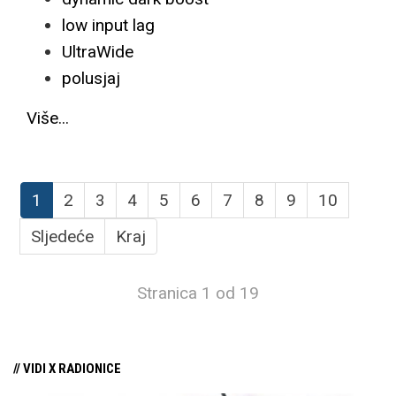
low input lag
UltraWide
polusjaj
Više...
1
2
3
4
5
6
7
8
9
10
Sljedeće
Kraj
Stranica 1 od 19
// VIDI X RADIONICE