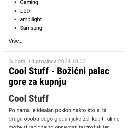
Gaming
LED
ambilight
Samsung
Više...
Subota, 14 prosinca 2024 10:00
Cool Stuff - Božićni palac
gore za kupnju
Cool Stuff
Po nama je idealan poklon nešto što si ta
draga osoba dugo gleda i jako želi kupiti, ali ne
može si racionalno opravdati taj trošak jer