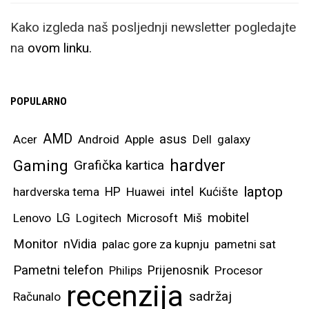
Kako izgleda naš posljednji newsletter pogledajte
na
ovom linku.
POPULARNO
AMD
asus
Acer
Android
Apple
Dell
galaxy
hardver
Gaming
Grafička kartica
laptop
intel
hardverska tema
HP
Huawei
Kućište
mobitel
Lenovo
LG
Logitech
Microsoft
Miš
Monitor
nVidia
palac gore za kupnju
pametni sat
Pametni telefon
Prijenosnik
Philips
Procesor
recenzija
sadržaj
Računalo