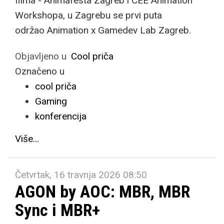
filma - Animafesta Zagreb i CEE Animation
Workshopa, u Zagrebu se prvi puta
održao Animation x Gamedev Lab Zagreb.
Objavljeno u
Cool priča
Označeno u
cool priča
Gaming
konferencija
Više...
Četvrtak, 16 travnja 2026 08:50
AGON by AOC: MBR, MBR
Sync i MBR+