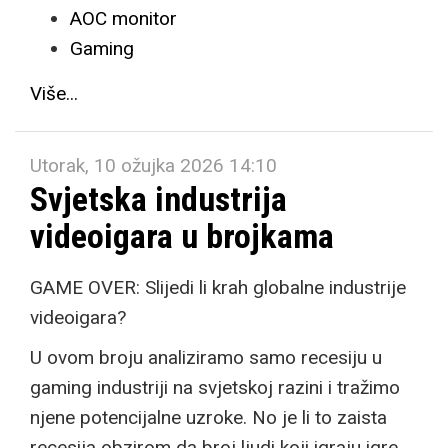
AOC monitor
Gaming
Više...
Utorak, 10 ožujka 2026 14:10
Svjetska industrija
videoigara u brojkama
GAME OVER: Slijedi li krah globalne industrije
videoigara?
U ovom broju analiziramo samo recesiju u
gaming industriji na svjetskoj razini i tražimo
njene potencijalne uzroke. No je li to zaista
recesija obzirom da broj ljudi koji igraju igre