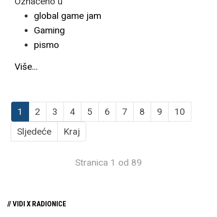
Označeno u
global game jam
Gaming
pismo
Više...
1
2
3
4
5
6
7
8
9
10
Sljedeće
Kraj
Stranica 1 od 89
// VIDI X RADIONICE