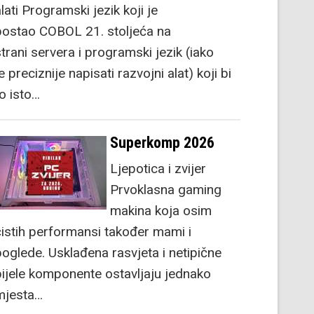
lati Programski jezik koji je
postao COBOL 21. stoljeća na
strani servera i programski jezik (iako
e preciznije napisati razvojni alat) koji bi
to isto…
Superkomp 2026
Ljepotica i zvijer
Prvoklasna gaming
makina koja osim
čistih performansi također mami i
poglede. Usklađena rasvjeta i netipične
bijele komponente ostavljaju jednako
mjesta…