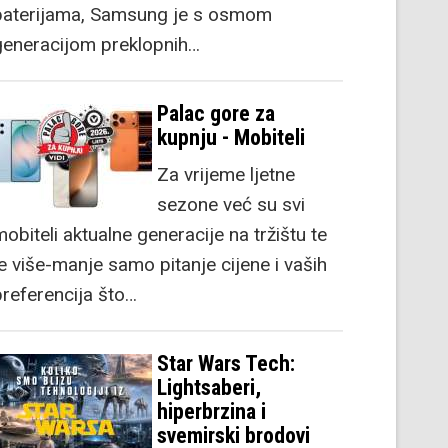
baterijama, Samsung je s osmom
generacijom preklopnih…
Palac gore za
kupnju - Mobiteli
Za vrijeme ljetne
sezone već su svi
obiteli aktualne generacije na tržištu te
je više-manje samo pitanje cijene i vaših
preferencija što…
Star Wars Tech:
Lightsaberi,
hiperbrzina i
svemirski brodovi