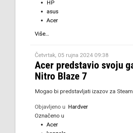
HP
asus
Acer
Više...
Četvrtak, 05 rujna 2024 09:38
Acer predstavio svoju 
Nitro Blaze 7
Mogao bi predstavljati izazov za Steam 
Objavljeno u
Hardver
Označeno u
Acer