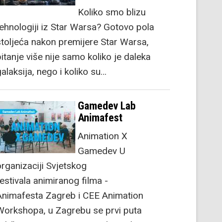
Koliko smo blizu
tehnologiji iz Star Warsa? Gotovo pola
stoljeća nakon premijere Star Warsa,
itanje više nije samo koliko je daleka
alaksija, nego i koliko su…
Gamedev Lab
Animafest
Animation X
Gamedev U
organizaciji Svjetskog
festivala animiranog filma -
Animafesta Zagreb i CEE Animation
Workshopa, u Zagrebu se prvi puta