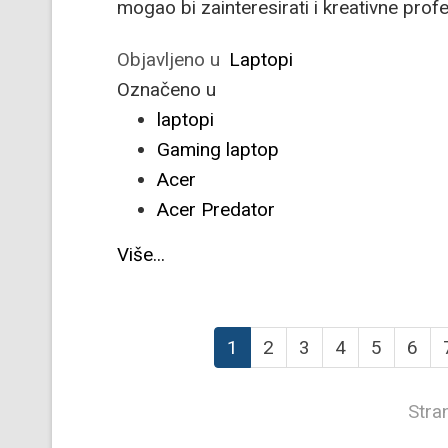
mogao bi zainteresirati i kreativne prof
Objavljeno u
Laptopi
Označeno u
laptopi
Gaming laptop
Acer
Acer Predator
Više...
1
2
3
4
5
6
Stra