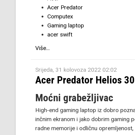
Acer Predator
Computex
Gaming laptop
acer swift
Više...
Srijeda, 31 kolovoza 2022 02:02
Acer Predator Helios 
Moćni grabežljivac
High-end gaming laptop iz dobro poznate
inčnim ekranom i jako dobrim gaming 
radne memorije i odličnu opremljenost,