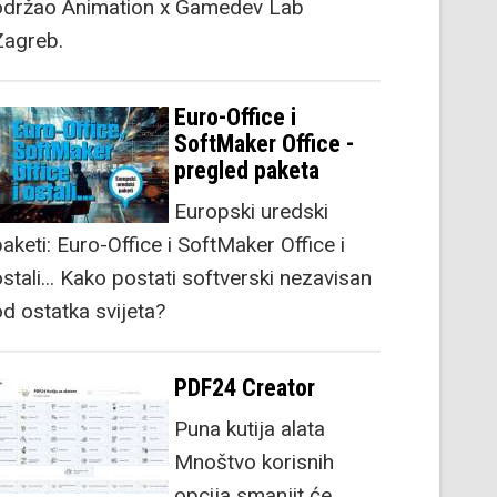
održao Animation x Gamedev Lab
Zagreb.
Euro-Office i
SoftMaker Office -
pregled paketa
Europski uredski
aketi: Euro-Office i SoftMaker Office i
stali... Kako postati softverski nezavisan
od ostatka svijeta?
PDF24 Creator
Puna kutija alata
Mnoštvo korisnih
opcija smanjit će