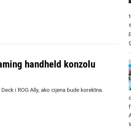
p
g
gaming handheld konzolu
Deck i ROG Ally, ako cijena bude korektna.