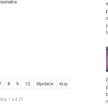
esionalce.
a
j
7
8
9
10
Sljedeće
Kraj
nica 1 od 21