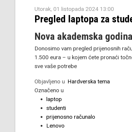
Utorak, 01 listopada 2024 13:00
Pregled laptopa za stud
Nova akademska godina,
Donosimo vam pregled prijenosnih račun
1.500 eura – u kojem ćete pronaći točn
sve vaše potrebe
Objavljeno u
Hardverska tema
Označeno u
laptop
studenti
prijenosno računalo
Lenovo