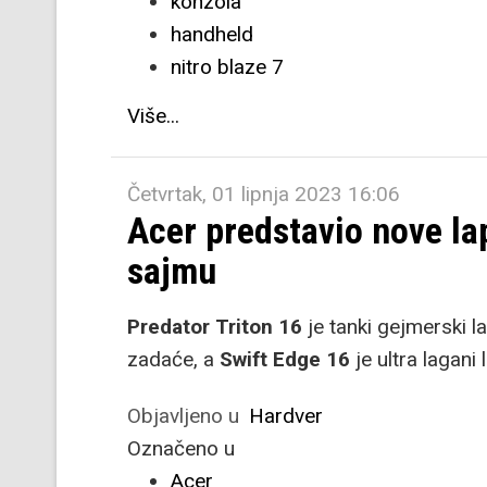
konzola
handheld
nitro blaze 7
Više...
Četvrtak, 01 lipnja 2023 16:06
Acer predstavio nove l
sajmu
Predator Triton 16
je tanki gejmerski l
zadaće, a
Swift Edge 16
je ultra lagan
Objavljeno u
Hardver
Označeno u
Acer