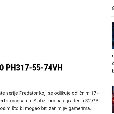
n
d
300 PH317-55-74VH
 serije Predator koji se odlikuje odličnim 17-
performansama. S obzirom na ugrađenih 32 GB
 osim što bi mogao biti zanimljiv gamerima,