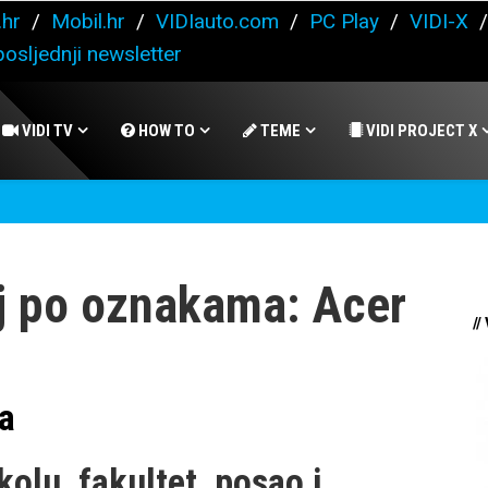
.hr
/
Mobil.hr
/
VIDIauto.com
/
PC Play
/
VIDI-X
osljednji newsletter
VIDI TV
HOW TO
TEME
VIDI PROJECT X
j po oznakama: Acer
//
pa
kolu, fakultet, posao i