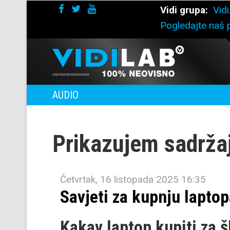
Vidi grupa:
Vidi
Pogledajte naš p
AUDIO
Prikazujem sadrža
Četvrtak, 16 listopada 2025 16:35
Savjeti za kupnju lapto
Kakav laptop kupiti za š