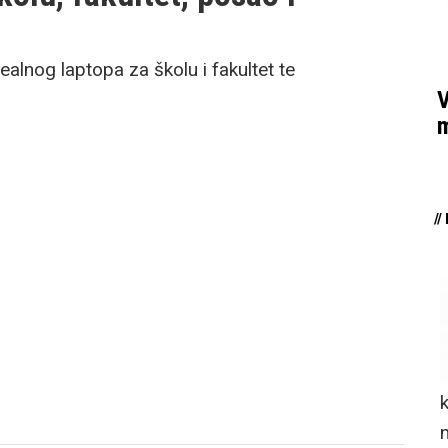
ealnog laptopa za školu i fakultet te
V
m
/
n