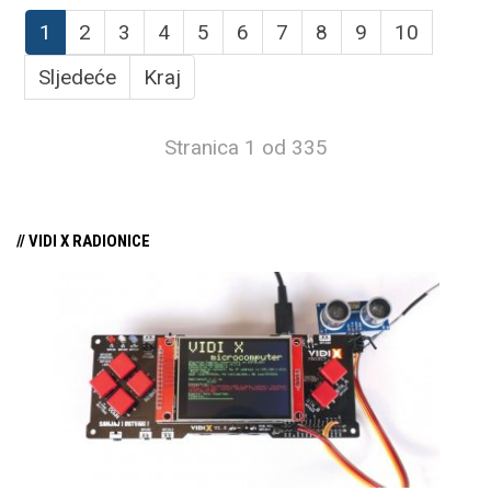
1
2
3
4
5
6
7
8
9
10
Sljedeće
Kraj
Stranica 1 od 335
// VIDI X RADIONICE