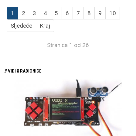
1
2
3
4
5
6
7
8
9
10
Sljedeće
Kraj
Stranica 1 od 26
// VIDI X RADIONICE