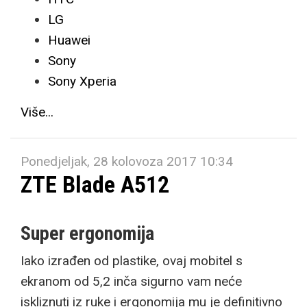
LG
Huawei
Sony
Sony Xperia
Više...
Ponedjeljak, 28 kolovoza 2017 10:34
ZTE Blade A512
Super ergonomija
Iako izrađen od plastike, ovaj mobitel s
ekranom od 5,2 inča sigurno vam neće
iskliznuti iz ruke i ergonomija mu je definitivno