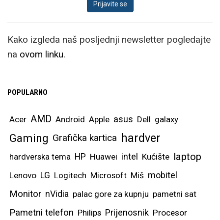
Kako izgleda naš posljednji newsletter pogledajte
na
ovom linku.
POPULARNO
AMD
asus
Acer
Android
Apple
Dell
galaxy
hardver
Gaming
Grafička kartica
laptop
intel
hardverska tema
HP
Huawei
Kućište
mobitel
Lenovo
LG
Logitech
Microsoft
Miš
Monitor
nVidia
palac gore za kupnju
pametni sat
Pametni telefon
Prijenosnik
Philips
Procesor