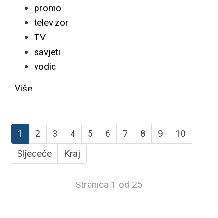
promo
televizor
TV
savjeti
vodic
Više...
1
2
3
4
5
6
7
8
9
10
Sljedeće
Kraj
Stranica 1 od 25