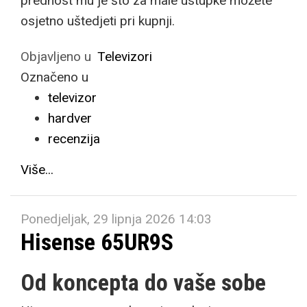
prednost mu je što za male ustupke možete
osjetno uštedjeti pri kupnji.
Objavljeno u
Televizori
Označeno u
televizor
hardver
recenzija
Više...
Ponedjeljak, 29 lipnja 2026 14:03
Hisense 65UR9S
Od koncepta do vaše sobe