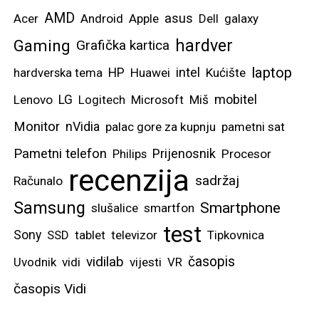
AMD
asus
Acer
Android
Apple
Dell
galaxy
hardver
Gaming
Grafička kartica
laptop
intel
hardverska tema
HP
Huawei
Kućište
mobitel
Lenovo
LG
Logitech
Microsoft
Miš
Monitor
nVidia
palac gore za kupnju
pametni sat
Pametni telefon
Prijenosnik
Philips
Procesor
recenzija
sadržaj
Računalo
Samsung
Smartphone
slušalice
smartfon
test
Sony
SSD
tablet
televizor
Tipkovnica
vidilab
časopis
Uvodnik
vidi
vijesti
VR
časopis Vidi