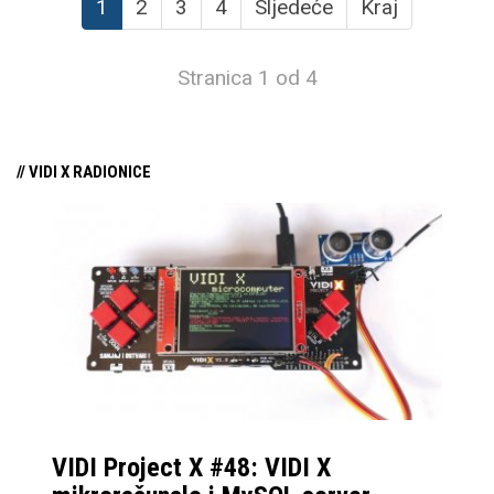
1
2
3
4
Sljedeće
Kraj
Stranica 1 od 4
// VIDI X RADIONICE
VIDI Project X #48: VIDI X