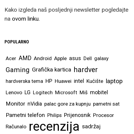
Kako izgleda naš posljednji newsletter pogledajte
na
ovom linku.
POPULARNO
AMD
asus
Acer
Android
Apple
Dell
galaxy
hardver
Gaming
Grafička kartica
laptop
intel
hardverska tema
HP
Huawei
Kućište
mobitel
Lenovo
LG
Logitech
Microsoft
Miš
Monitor
nVidia
palac gore za kupnju
pametni sat
Pametni telefon
Prijenosnik
Philips
Procesor
recenzija
sadržaj
Računalo