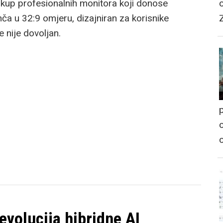
up profesionalnih monitora koji donose
nča u 32:9 omjeru, dizajniran za korisnike
 nije dovoljan.
p
o
volucija hibridne AI