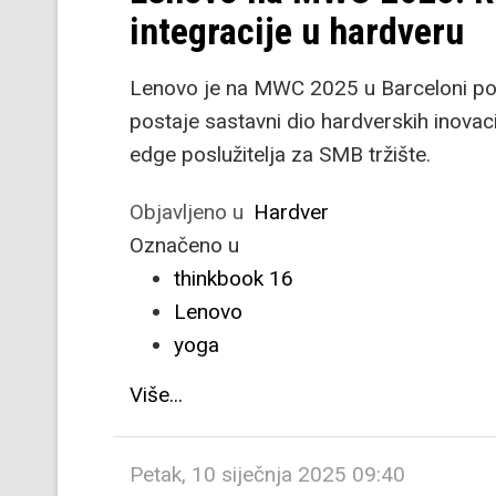
integracije u hardveru
Lenovo je na MWC 2025 u Barceloni pok
postaje sastavni dio hardverskih inova
edge poslužitelja za SMB tržište.
Objavljeno u
Hardver
Označeno u
thinkbook 16
Lenovo
yoga
Više...
Petak, 10 siječnja 2025 09:40