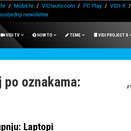
.hr
/
Mobil.hr
/
VIDIauto.com
/
PC Play
/
VIDI-X
osljednji newsletter
VIDI TV
HOW TO
TEME
VIDI PROJECT X
j po oznakama:
//
upnju: Laptopi