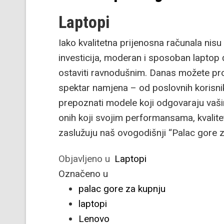
Laptopi
Iako kvalitetna prijenosna računala nis
investicija, moderan i sposoban laptop 
ostaviti ravnodušnim. Danas možete pron
spektar namjena – od poslovnih korisni
prepoznati modele koji odgovaraju vaši
onih koji svojim performansama, kvalit
zaslužuju naš ovogodišnji “Palac gore z
Objavljeno u
Laptopi
Označeno u
palac gore za kupnju
laptopi
Lenovo