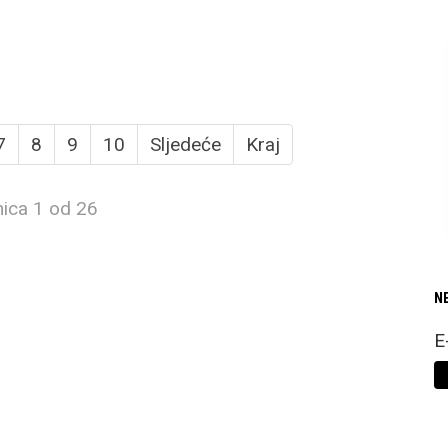
7
8
9
10
Sljedeće
Kraj
nica 1 od 26
N
E