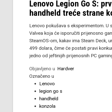
Lenovo Legion Go S: pr
handheld treće strane k
Lenovo pokušava s eksperimentom. U svi
Valvea koja će isporučiti prijenosno g
SteamOS-om, kakav ima Steam Deck, umj
499 dolara, čime će postati pravi konk
jedno od jeftinijih prijenosnih PC gaming
Objavljeno u
Hardver
Označeno u
Lenovo
legion go s
handheld
konzola