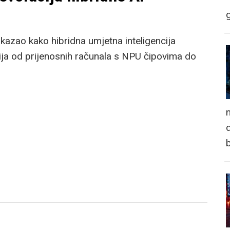
azao kako hibridna umjetna inteligencija
cija od prijenosnih računala s NPU čipovima do
n
d