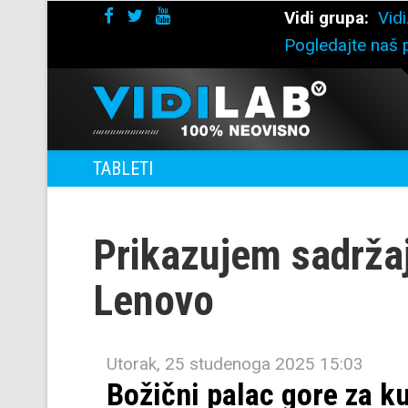
Vidi grupa:
Vidi
Pogledajte naš p
TABLETI
Prikazujem sadrža
Lenovo
Utorak, 25 studenoga 2025 15:03
Božični palac gore za k