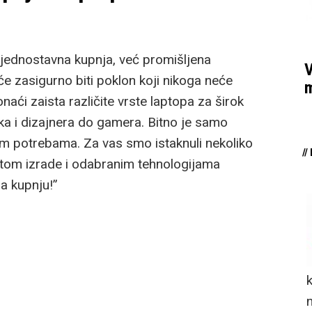
u jednostavna kupnja, već promišljena
V
će zasigurno biti poklon koji nikoga neće
m
aći zaista različite vrste laptopa za širok
ka i dizajnera do gamera. Bitno je samo
m potrebama. Za vas smo istaknuli nekoliko
/
etom izrade i odabranim tehnologijama
a kupnju!”
n