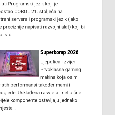
lati Programski jezik koji je
postao COBOL 21. stoljeća na
strani servera i programski jezik (iako
e preciznije napisati razvojni alat) koji bi
to isto…
Superkomp 2026
Ljepotica i zvijer
Prvoklasna gaming
makina koja osim
čistih performansi također mami i
poglede. Usklađena rasvjeta i netipične
bijele komponente ostavljaju jednako
mjesta…