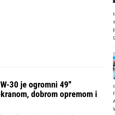
p
g
W-30 je ogromni 49''
 ekranom, dobrom opremom i