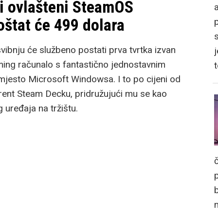
vi ovlašteni SteamOS
a
oštat će 499 dolara
bnju će službeno postati prva tvrtka izvan
j
aming računalo s fantastično jednostavnim
esto Microsoft Windowsa. I to po cijeni od
urent Steam Decku, pridružujući mu se kao
 uređaja na tržištu.