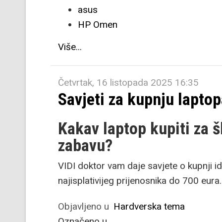
asus
HP Omen
Više...
Četvrtak, 16 listopada 2025 16:35
Savjeti za kupnju lapto
Kakav laptop kupiti za š
zabavu?
VIDI doktor vam daje savjete o kupnji id
najisplativijeg prijenosnika do 700 eura.
Objavljeno u
Hardverska tema
Označeno u