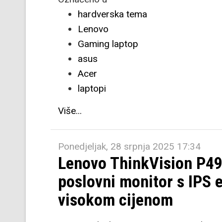
hardverska tema
Lenovo
Gaming laptop
asus
Acer
laptopi
Više...
Ponedjeljak, 28 srpnja 2025 17:34
Lenovo ThinkVision P49
poslovni monitor s IPS
visokom cijenom