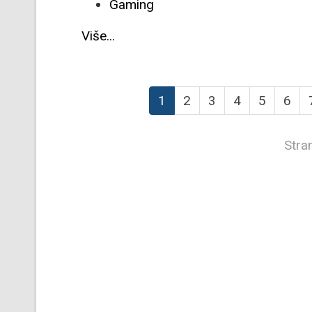
Gaming
Više...
1
2
3
4
5
6
Stra