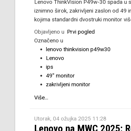
Lenovo ThinkVision P49w-30 spada u sk
iznimno širok, zakrivljeni zaslon od 49 i
kojima standardni dvostruki monitor više
Objavljeno u
Prvi pogled
Označeno u
lenovo thinkvision p49w30
Lenovo
ips
49'' monitor
zakrivljeni monitor
Više...
Utorak, 04 ožujka 2025 11:28
Lenovo na MWC 2025: Re