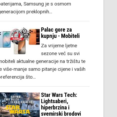
baterijama, Samsung je s osmom
generacijom preklopnih…
Palac gore za
kupnju - Mobiteli
Za vrijeme ljetne
sezone već su svi
obiteli aktualne generacije na tržištu te
je više-manje samo pitanje cijene i vaših
preferencija što…
Star Wars Tech:
Lightsaberi,
hiperbrzina i
svemirski brodovi