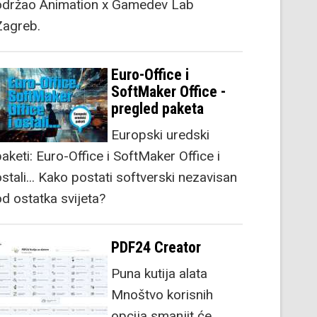
održao Animation x Gamedev Lab
Zagreb.
Euro-Office i
SoftMaker Office -
pregled paketa
Europski uredski
aketi: Euro-Office i SoftMaker Office i
stali... Kako postati softverski nezavisan
od ostatka svijeta?
PDF24 Creator
Puna kutija alata
Mnoštvo korisnih
opcija smanjit će