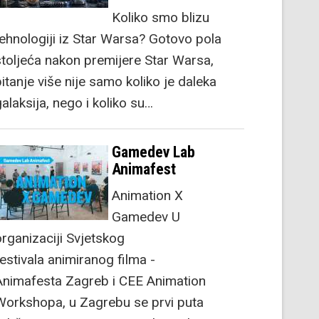
Koliko smo blizu
tehnologiji iz Star Warsa? Gotovo pola
stoljeća nakon premijere Star Warsa,
itanje više nije samo koliko je daleka
alaksija, nego i koliko su…
Gamedev Lab
Animafest
Animation X
Gamedev U
organizaciji Svjetskog
festivala animiranog filma -
Animafesta Zagreb i CEE Animation
Workshopa, u Zagrebu se prvi puta