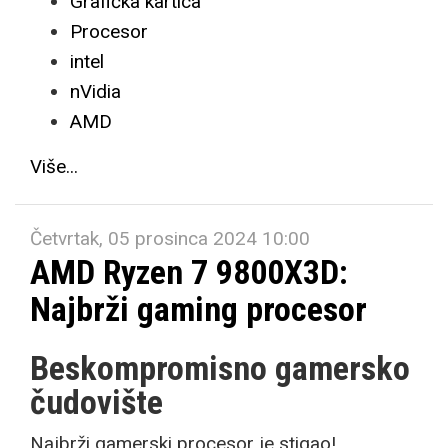
Grafička kartica
Procesor
intel
nVidia
AMD
Više...
Četvrtak, 05 prosinca 2024 10:00
AMD Ryzen 7 9800X3D:
Najbrži gaming procesor
Beskompromisno gamersko
čudovište
Najbrži gamerski procesor je stigao!