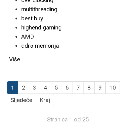
overclocking
multithreading
best buy
highend gaming
AMD
ddr5 memorija
Više...
1
2
3
4
5
6
7
8
9
10
Sljedeće
Kraj
Stranica 1 od 25