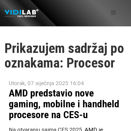
Prikazujem sadržaj po
oznakama: Procesor
Utorak, 07 siječnja 2025 16:04
AMD predstavio nove
gaming, mobilne i handheld
procesore na CES-u
Na otvaranju sajma CES 2025,
AMD je