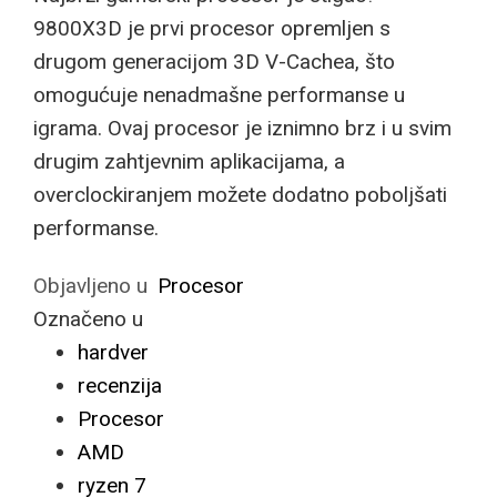
9800X3D je prvi procesor opremljen s
drugom generacijom 3D V-Cachea, što
omogućuje nenadmašne performanse u
igrama. Ovaj procesor je iznimno brz i u svim
drugim zahtjevnim aplikacijama, a
overclockiranjem možete dodatno poboljšati
performanse.
Objavljeno u
Procesor
Označeno u
hardver
recenzija
Procesor
AMD
ryzen 7