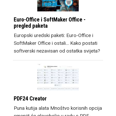
Euro-Office i SoftMaker Office -
pregled paketa
Europski uredski paketi: Euro-Office i
SoftMaker Office i ostali... Kako postati
softverski nezavisan od ostatka svijeta?
PDF24 Creator
Puna kutija alata Mnoštvo korisnih opcija
smanjit će glavobolje u radu s PDF-