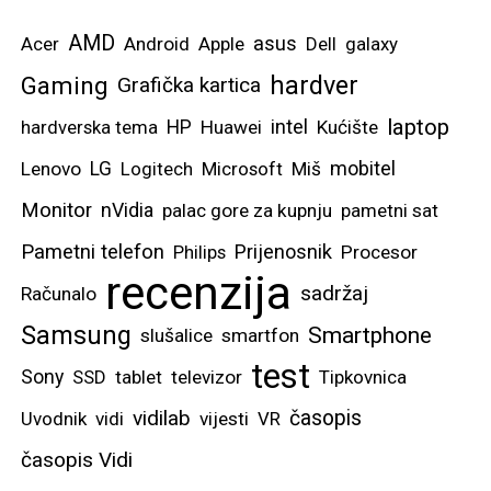
AMD
asus
Acer
Android
Apple
Dell
galaxy
hardver
Gaming
Grafička kartica
laptop
intel
hardverska tema
HP
Huawei
Kućište
mobitel
Lenovo
LG
Logitech
Microsoft
Miš
Monitor
nVidia
palac gore za kupnju
pametni sat
Pametni telefon
Prijenosnik
Philips
Procesor
recenzija
sadržaj
Računalo
Samsung
Smartphone
slušalice
smartfon
test
Sony
SSD
tablet
televizor
Tipkovnica
vidilab
časopis
Uvodnik
vidi
vijesti
VR
časopis Vidi