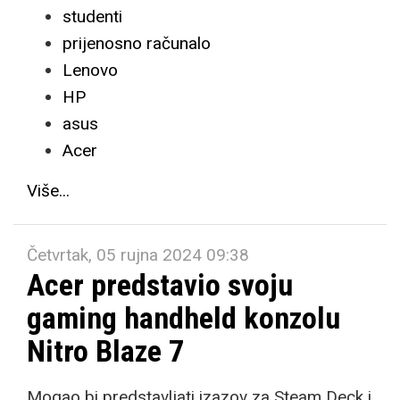
studenti
prijenosno računalo
Lenovo
HP
asus
Acer
Više...
Četvrtak, 05 rujna 2024 09:38
Acer predstavio svoju
gaming handheld konzolu
Nitro Blaze 7
Mogao bi predstavljati izazov za Steam Deck i