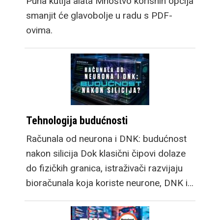
Puna kutija alata Mnoštvo korisnih opcija
smanjit će glavobolje u radu s PDF-
ovima.
Tehnologija budućnosti
Računala od neurona i DNK: budućnost
nakon silicija Dok klasični čipovi dolaze
do fizičkih granica, istraživači razvijaju
bioračunala koja koriste neurone, DNK i…