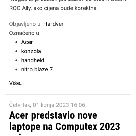
ROG Ally, ako cijena bude korektna.
Objavljeno u
Hardver
Označeno u
Acer
konzola
handheld
nitro blaze 7
Više...
Četvrtak, 01 lipnja 2023 16:06
Acer predstavio nove
laptope na Computex 2023