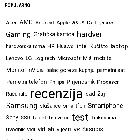
POPULARNO
AMD
asus
Acer
Android
Apple
Dell
galaxy
hardver
Gaming
Grafička kartica
laptop
intel
hardverska tema
HP
Huawei
Kućište
mobitel
Lenovo
LG
Logitech
Microsoft
Miš
Monitor
nVidia
palac gore za kupnju
pametni sat
Pametni telefon
Prijenosnik
Philips
Procesor
recenzija
sadržaj
Računalo
Samsung
Smartphone
slušalice
smartfon
test
Sony
SSD
tablet
televizor
Tipkovnica
vidilab
časopis
Uvodnik
vidi
vijesti
VR