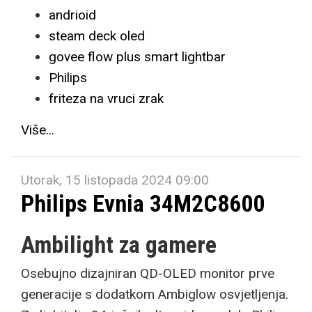
andrioid
steam deck oled
govee flow plus smart lightbar
Philips
friteza na vruci zrak
Više...
Utorak, 15 listopada 2024 09:00
Philips Evnia 34M2C8600
Ambilight za gamere
Osebujno dizajniran QD-OLED monitor prve
generacije s dodatkom Ambiglow osvjetljenja.