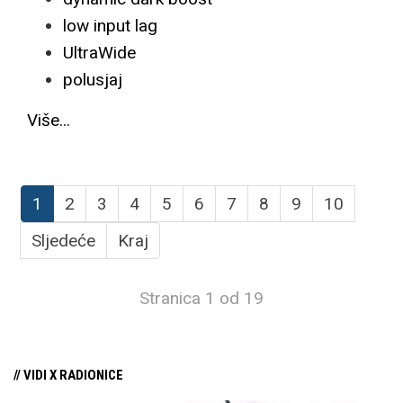
low input lag
UltraWide
polusjaj
Više...
1
2
3
4
5
6
7
8
9
10
Sljedeće
Kraj
Stranica 1 od 19
// VIDI X RADIONICE