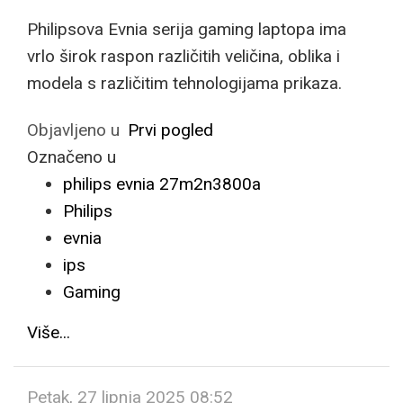
Philipsova Evnia serija gaming laptopa ima
vrlo širok raspon različitih veličina, oblika i
modela s različitim tehnologijama prikaza.
Objavljeno u
Prvi pogled
Označeno u
philips evnia 27m2n3800a
Philips
evnia
ips
Gaming
Više...
Petak, 27 lipnja 2025 08:52