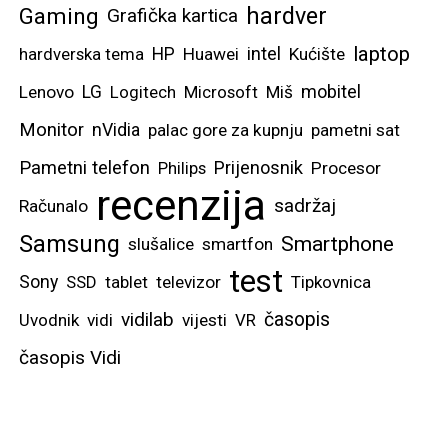
hardver
Gaming
Grafička kartica
laptop
intel
hardverska tema
HP
Huawei
Kućište
mobitel
Lenovo
LG
Logitech
Microsoft
Miš
Monitor
nVidia
palac gore za kupnju
pametni sat
Pametni telefon
Prijenosnik
Philips
Procesor
recenzija
sadržaj
Računalo
Samsung
Smartphone
slušalice
smartfon
test
Sony
SSD
tablet
televizor
Tipkovnica
vidilab
časopis
Uvodnik
vidi
vijesti
VR
časopis Vidi