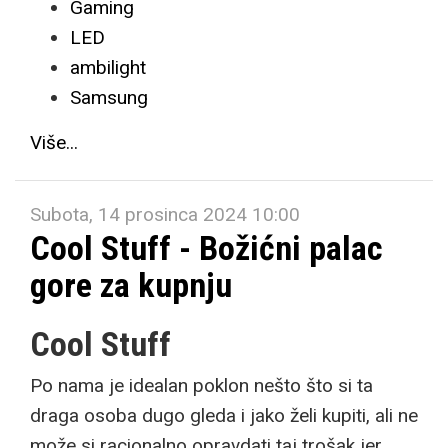
Gaming
LED
ambilight
Samsung
Više...
Subota, 14 prosinca 2024 10:00
Cool Stuff - Božićni palac
gore za kupnju
Cool Stuff
Po nama je idealan poklon nešto što si ta
draga osoba dugo gleda i jako želi kupiti, ali ne
može si racionalno opravdati taj trošak jer