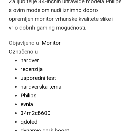
Za ljubitelje 34-inčnih ultrawide modela Philips
s ovim modelom nudi iznimno dobro
opremljen monitor vrhunske kvalitete slike i
vrlo dobrih gaming mogućnosti.
Objavljeno u
Monitor
Označeno u
hardver
recenzija
usporedni test
hardverska tema
Philips
evnia
34m2c8600
qdoled
dynamic dark boost