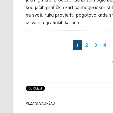
kod jačih grafičkih kartica mogle iskoristit
na svoju ruku provjeriti, pogotovo kada 
iz svijeta grafičkih kartica.
1
2
3
4
(S
VEZANI SADRŽAJ: