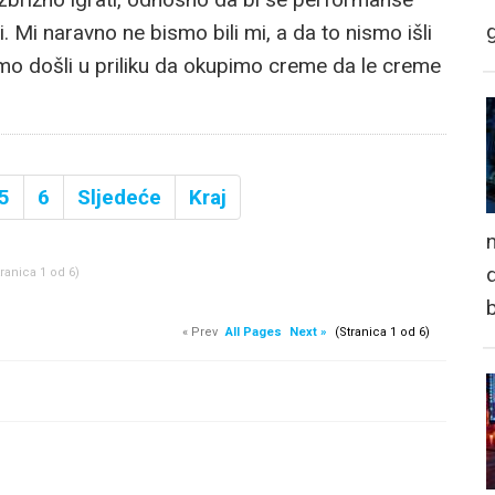
i. Mi naravno ne bismo bili mi, a da to nismo išli
smo došli u priliku da okupimo creme da le creme
5
6
Sljedeće
Kraj
n
d
tranica 1 od 6)
« Prev
All Pages
Next »
(Stranica 1 od 6)