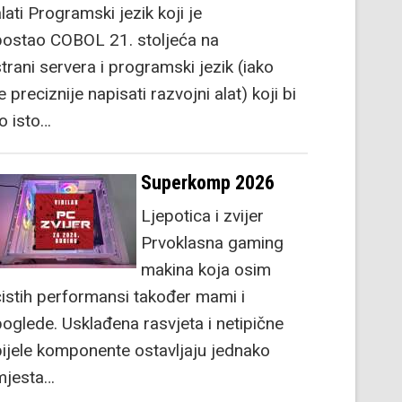
lati Programski jezik koji je
postao COBOL 21. stoljeća na
strani servera i programski jezik (iako
e preciznije napisati razvojni alat) koji bi
to isto…
Superkomp 2026
Ljepotica i zvijer
Prvoklasna gaming
makina koja osim
čistih performansi također mami i
poglede. Usklađena rasvjeta i netipične
bijele komponente ostavljaju jednako
mjesta…