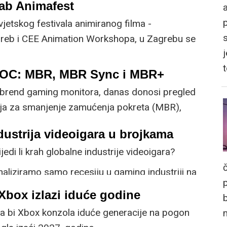
ab Animafest
a
vjetskog festivala animiranog filma -
reb i CEE Animation Workshopa, u Zagrebu se
j
ao Animation x Gamedev Lab Zagreb.
OC: MBR, MBR Sync i MBR+
 brend gaming monitora, danas donosi pregled
ija za smanjenje zamućenja pokreta (MBR),
ako funkcioniraju, kada ih koristiti i kako se
dustrija videoigara u brojkama
ugim rješenjima na tržištu.
di li krah globalne industrije videoigara?
aliziramo samo recesiju u gaming industriji na
 i tražimo njene potencijalne uzroke. No je li to
Xbox izlazi iduće godine
obzirom da broj ljudi koji igraju igre raste pa
a bi Xbox konzola iduće generacije na pogon
astu?