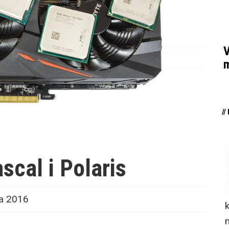
V
m
/
scal i Polaris
a 2016
n