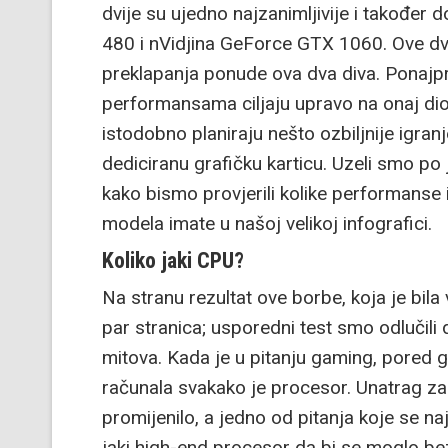
dvije su ujedno najzanimljivije i također
480 i nVidjina GeForce GTX 1060. Ove dvij
preklapanja ponude ova dva diva. Ponajpr
performansama ciljaju upravo na onaj dio s
istodobno planiraju nešto ozbiljnije igran
dediciranu grafičku karticu. Uzeli smo po 
kako bismo provjerili kolike performanse
modela imate u našoj velikoj infografici.
Koliko jaki CPU?
Na stranu rezultat ove borbe, koja je bila 
par stranica; usporedni test smo odlučili 
mitova. Kada je u pitanju gaming, pored 
računala svakako je procesor. Unatrag za
promijenilo, a jedno od pitanja koje se na
jaki high-end procesor da bi se moglo be