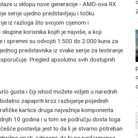
 dolaze u sklopu nove generacije - AMD-ova RX
e serije ujedno predstavljaju i točku
ije iz razloga što svojom cijenom i
kupine korisnika kojih je najviše, a koji
je i spremni su odvojiti 1.500 do 2.000 kuna za
jednog predstavnika iz svake serije za testiranje
 isporučuje. Pregled apsolutno svih dostupnih
p
o
vrlo gusta i čiji ishod možete vidjeti u narednih
dodatno zapapriti kroz razbijanje pojedinih
grafičke kartice druga najvažnija komponenta
dnjih 10 godina i u tom se području dosta toga
jčešće postavlja jest to da li je stvarno potreban
zbrižno igrati, odnosno da bi se performanse