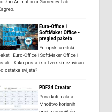
održao Animation x Gamedev Lab
Zagreb.
Euro-Office i
SoftMaker Office -
pregled paketa
Europski uredski
aketi: Euro-Office i SoftMaker Office i
stali... Kako postati softverski nezavisan
od ostatka svijeta?
PDF24 Creator
Puna kutija alata
Mnoštvo korisnih
opcija smanjit će