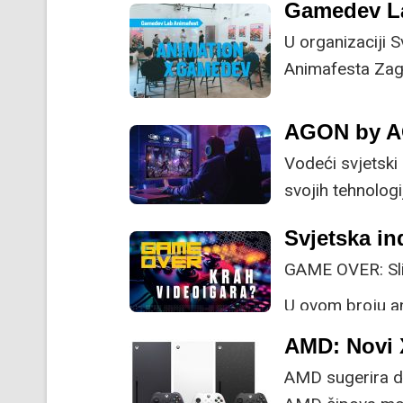
Gamedev L
U organizaciji S
Animafesta Zag
prvi puta održ
AGON by A
Vodeći svjetski
svojih tehnolog
objašnjavajući k
Svjetska in
uspoređuju s dr
GAME OVER: Slije
U ovom broju an
svjetskoj razini
AMD: Novi 
zaista recesija 
AMD sugerira d
tako i prihodi r