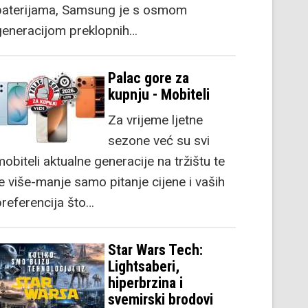
baterijama, Samsung je s osmom
generacijom preklopnih…
Palac gore za
kupnju - Mobiteli
Za vrijeme ljetne
sezone već su svi
obiteli aktualne generacije na tržištu te
je više-manje samo pitanje cijene i vaših
preferencija što…
Star Wars Tech:
Lightsaberi,
hiperbrzina i
svemirski brodovi