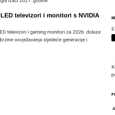
la izaći 2027. godine.
ED televizori i monitori s NVIDIA
N
E
 televizori i gaming monitori za 2026. dolaze
rzine osvježavanja sljedeće generacije i
logijom prikaza za ultra glatko igranje.
K
p
P
A