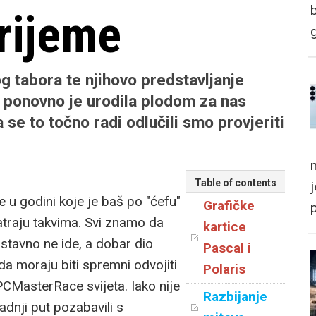
rijeme
 tabora te njihovo predstavljanje
a ponovno je urodila plodom za nas
se to točno radi odlučili smo provjeriti
m
Table of contents
e u godini koje je baš po "ćefu"
Grafičke
atraju takvima. Svi znamo da
kartice
stavno ne ide, a dobar dio
Pascal i
 da moraju biti spremni odvojiti
Polaris
#PCMasterRace svijeta. Iako nije
Razbijanje
dnji put pozabavili s