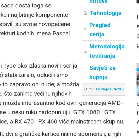
mitova
o sada dosta toga se
Tehnologija
eke i najbitnije komponente
dstavili su svoje novopečene
Pregled
tekturi kodnih imena Pascal
serija
p
g
Metodologija
testiranja
 hype oko izlaska novih serija
Savjeti za
) stabiliziralo, odlučili smo
kupnju
što to zapravo oni nude, a možda
« Prev
All Pages
Next »
, što zanima većinu njihovih
 je možda interesantno kod ovih generacija AMD-
 da se u neku ruku nadopunjuju. GTX 1080 i GTX
tice, a RX 470 i RX 460 više mainstream skupinu.
i, dvije grafičke kartice nismo spomenuli, a njih