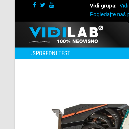
Vidi grupa:
Vidi
Pogledajte naš p
USPOREDNI TEST