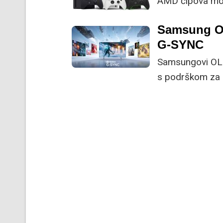
AMD čipova mog
Samsung OL
G-SYNC
Samsungovi OLED
s podrškom za b
naprednom tehno