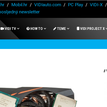
.hr
/
Mobil.hr
/
VIDIauto.com
/
PC Play
/
VIDI-X
osljednji newsletter
VIDI TV
HOW TO
TEME
VIDI PROJECT X
//