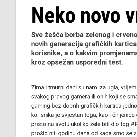
Neko novo v
Sve žešća borba zelenog i crvenog
novih generacija grafičkih kartic
korisnike, a o kakvim promjenama 
kroz opsežan usporedni test.
Zima i tmurni dani su nam iza ugla, vrijem
svakog pravog gamera ili onih koji se sm
gaming bez dobrih grafičkih kartica jedno
korisnika je svjestan toga, kao i činjenice
pristojnu svotu ukoliko žele biti dio tog 
prošlo niti godinu dana od kada smo se za