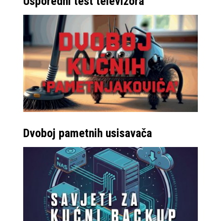
Usporedni test televizora
Dvoboj pametnih usisavača