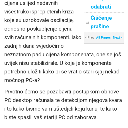
cijena uslijed nedavnih
odabrati
višestruko isprepletenih kriza
Čišćenje
koje su uzrokovale oscilacije,
prašine
odnosno poskupljenje cijena
svih računalnih komponenti. Iako
« Prev
All Pages
Next »
zadnjih dana svjedočimo
neznatnom padu cijena komponenata, one se još
uvijek nisu stabilizirale. U koje je komponente
potrebno uložiti kako bi se vratio stari sjaj nekad
moćnog PC-a?
Prvotno ćemo se pozabaviti postupkom obnove
PC desktop računala te detekcijom njegova kvara
i to kako bismo vam uštedjeli koju kunu, te kako
biste spasili vaš stariji PC od zaborava.