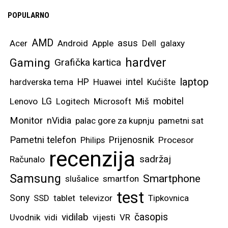
POPULARNO
AMD
asus
Acer
Android
Apple
Dell
galaxy
hardver
Gaming
Grafička kartica
laptop
intel
hardverska tema
HP
Huawei
Kućište
mobitel
Lenovo
LG
Logitech
Microsoft
Miš
Monitor
nVidia
palac gore za kupnju
pametni sat
Pametni telefon
Prijenosnik
Philips
Procesor
recenzija
sadržaj
Računalo
Samsung
Smartphone
slušalice
smartfon
test
Sony
SSD
tablet
televizor
Tipkovnica
vidilab
časopis
Uvodnik
vidi
vijesti
VR