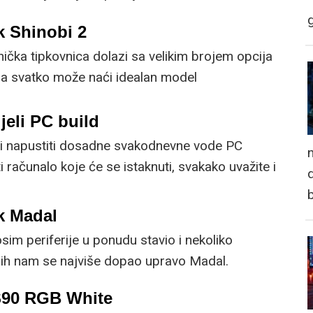
kom kućanstva.
k Shinobi 2
čka tipkovnica dolazi sa velikim brojem opcija
 da svatko može naći idealan model
jeli PC build
i napustiti dosadne svakodnevne vode PC
n
ti računalo koje će se istaknuti, svakako uvažite i
d
omponenti.
k Madal
sim periferije u ponudu stavio i nekoliko
jih nam se najviše dopao upravo Madal.
S90 RGB White