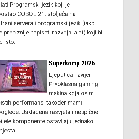
lati Programski jezik koji je
postao COBOL 21. stoljeća na
strani servera i programski jezik (iako
e preciznije napisati razvojni alat) koji bi
to isto…
Superkomp 2026
Ljepotica i zvijer
Prvoklasna gaming
makina koja osim
čistih performansi također mami i
poglede. Usklađena rasvjeta i netipične
bijele komponente ostavljaju jednako
mjesta…