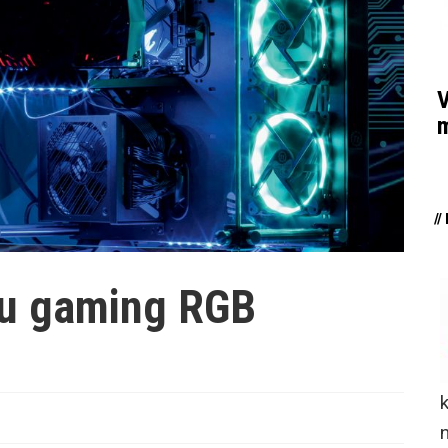
V
m
/
lnu gaming RGB
n