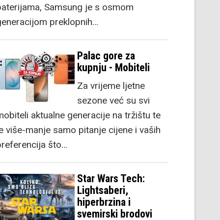
baterijama, Samsung je s osmom
generacijom preklopnih…
Palac gore za
kupnju - Mobiteli
Za vrijeme ljetne
sezone već su svi
obiteli aktualne generacije na tržištu te
je više-manje samo pitanje cijene i vaših
preferencija što…
Star Wars Tech:
Lightsaberi,
hiperbrzina i
svemirski brodovi