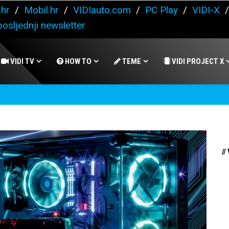
.hr
/
Mobil.hr
/
VIDIauto.com
/
PC Play
/
VIDI-X
osljednji newsletter
VIDI TV
HOW TO
TEME
VIDI PROJECT X
//