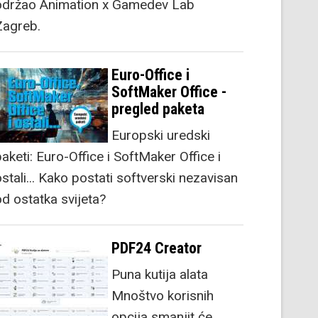
održao Animation x Gamedev Lab
Zagreb.
Euro-Office i
SoftMaker Office -
pregled paketa
Europski uredski
aketi: Euro-Office i SoftMaker Office i
stali... Kako postati softverski nezavisan
od ostatka svijeta?
PDF24 Creator
Puna kutija alata
Mnoštvo korisnih
opcija smanjit će