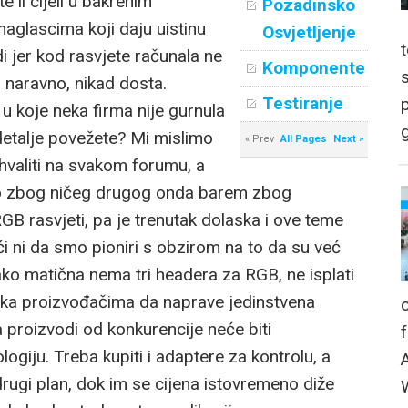
 li cijeli u bakrenim
Pozadinsko
aglascima koji daju uistinu
Osvjetljenje
i jer kod rasvjete računala ne
Komponente
 naravno, nikad dosta.
Testiranje
p
u koje neka firma nije gurnula
g
detalje povežete? Mi mislimo
« Prev
All Pages
Next »
hvaliti na svakom forumu, a
ako zbog ničeg drugog onda barem zbog
GB rasvjeti, pa je trenutak dolaska i ove teme
 ni da smo pioniri s obzirom na to da su već
ako matična nema tri headera za RGB, ne isplati
rilika proizvođačima da naprave jedinstvena
a proizvodi od konkurencije neće biti
logiju. Treba kupiti i adaptere za kontrolu, a
rugi plan, dok im se cijena istovremeno diže