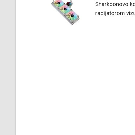
Sharkoonovo k
radijatorom vizu
pritom ga možet
procesorima. Ci
vodeno hlađenje