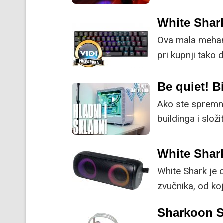
suživot s ostat
White Shar
Ova mala mehani
pri kupnji tako
Be quiet! Bi
Ako ste spremn
buildinga i složi
bijelu verziju k
White Shar
White Shark je o
zvučnika, od ko
Sharkoon 