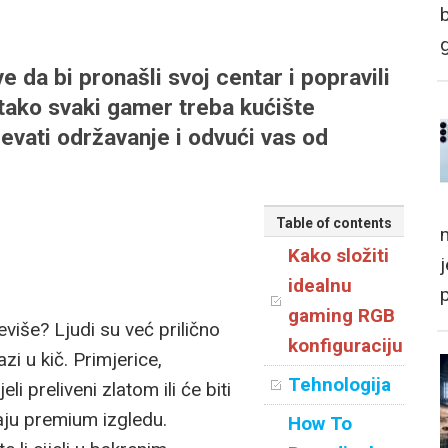
e da bi pronašli svoj centar i popravili
 tako svaki gamer treba kućište
jevati održavanje i odvući vas od
Table of contents
m
Kako složiti
idealnu
gaming RGB
više? Ljudi su već prilično
konfiguraciju
i u kič. Primjerice,
Tehnologija
li preliveni zlatom ili će biti
aju premium izgledu.
How To