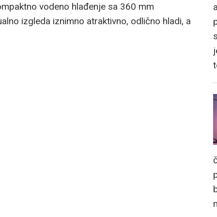
ompaktno vodeno hlađenje sa 360 mm
a
alno izgleda iznimno atraktivno, odlično hladi, a
e koristiti s gotovo svim modernim
jena mu je također prilično pristupačna za
j
 ove klase.