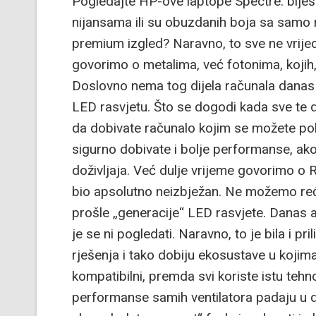
Pogledajte HP-ove laptope Spectre: blješte
nijansama ili su obuzdanih boja sa samo n
premium izgled? Naravno, to sve ne vrijed
govorimo o metalima, već fotonima, kojih,
Doslovno nema tog dijela računala danas 
LED rasvjetu. Što se dogodi kada sve te 
da dobivate računalo kojim se možete po
sigurno dobivate i bolje performanse, 
doživljaja. Već dulje vrijeme govorimo o R
bio apsolutno neizbježan. Ne možemo reći
prošle „generacije“ LED rasvjete. Danas 
je se ni pogledati. Naravno, to je bila i p
rješenja i tako dobiju ekosustave u kojim
kompatibilni, premda svi koriste istu tehno
performanse samih ventilatora padaju u d