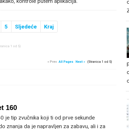
akako, kontrole putem aplikacija.
5
Sljedeće
Kraj
tranica 1 od 5)
« Prev
All Pages
Next »
(Stranica 1 od 5)
p
o
t 160
 je tip zvučnika koji ti od prve sekunde
do znanja da je napravljen za zabavu, ali i za