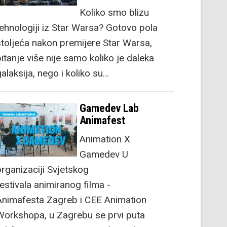
Koliko smo blizu
tehnologiji iz Star Warsa? Gotovo pola
stoljeća nakon premijere Star Warsa,
itanje više nije samo koliko je daleka
alaksija, nego i koliko su…
Gamedev Lab
Animafest
Animation X
Gamedev U
organizaciji Svjetskog
festivala animiranog filma -
Animafesta Zagreb i CEE Animation
Workshopa, u Zagrebu se prvi puta