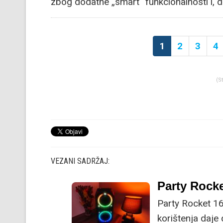
zbog dodatne „smart“ funkcionalnosti i, d
1
2
3
4
(S
VEZANI SADRŽAJ:
Party Rocke
Party Rocket 160
korištenja daje 