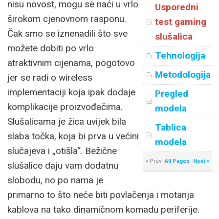
nisu novost, mogu se naći u vrlo
Usporedni
širokom cjenovnom rasponu.
test gaming
Čak smo se iznenadili što sve
slušalica
možete dobiti po vrlo
Tehnologija
atraktivnim cijenama, pogotovo
Metodologija
jer se radi o wireless
implementaciji koja ipak dodaje
Pregled
komplikacije proizvođačima.
modela
Slušalicama je žica uvijek bila
Tablica
slaba točka, koja bi prva u većini
modela
slučajeva i „otišla“. Bežične
« Prev
All Pages
Next »
slušalice daju vam dodatnu
slobodu, no po nama je
primarno to što neće biti povlačenja i motanja
kablova na tako dinamičnom komadu periferije.