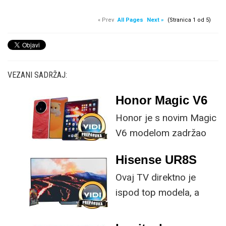
« Prev
All Pages
Next »
(Stranica 1 od 5)
VEZANI SADRŽAJ:
Honor Magic V6
Honor je s novim Magic
V6 modelom zadržao
provjerene
Hisense UR8S
specifikacije, no
Ovaj TV direktno je
istovremeno
ispod top modela, a
implementirao
prednost mu je što za
nadogradnje koje su
male ustupke možete
ključne svakom