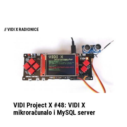
tehnologiju na tržište
samo par mjeseci od
njezina predstavljanja.
// VIDI X RADIONICE
VIDI Project X #48: VIDI X
mikroračunalo i MySQL server