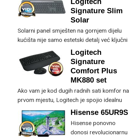
Logitech
osjetno uštedjeti pri
korisniku.
Signature Slim
kupnji.
Solar
Solarni panel smješten na gornjem dijelu
kućišta nije samo estetski detalj već ključni
dio koncepta ovog proizvoda, jer koristi
Logitech
energiju prirodnog ili umjetnog svjetla za
Signature
rad.
Comfort Plus
MK880 set
Ako vam je kod dugih radnih sati komfor na
prvom mjestu, Logitech je spojio idealnu
kombinaciju tipkovnice i miša s naprednim
Hisense 65UR9S
funkcijama.
Hisense ponovno
donosi revolucionarnu