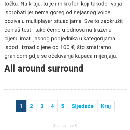
točku. Na kraju, tu je i mikrofon koji također valja
isprobati jer nema goreg od nejasnog voice
poziva u multiplayer situacijama. Sve to zaokružit
će naš test i tako ćemo u odnosu na traženu
cijenu imati jasnog pobjednika u kategorijama
ispod i iznad cijene od 100 €, što smatramo
granicom gdje se očekivanja kupaca mijenjaju.
All around surround
1
2
3
4
5
Sljedeće
Kraj
(Stranica 1 od 5)