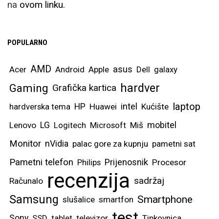
na
ovom linku.
POPULARNO
AMD
asus
Acer
Android
Apple
Dell
galaxy
hardver
Gaming
Grafička kartica
laptop
intel
hardverska tema
HP
Huawei
Kućište
mobitel
Lenovo
LG
Logitech
Microsoft
Miš
Monitor
nVidia
palac gore za kupnju
pametni sat
Pametni telefon
Prijenosnik
Philips
Procesor
recenzija
sadržaj
Računalo
Samsung
Smartphone
slušalice
smartfon
test
Sony
SSD
tablet
televizor
Tipkovnica