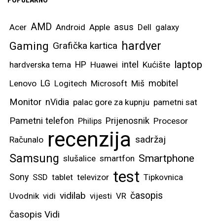
AMD
asus
Acer
Android
Apple
Dell
galaxy
hardver
Gaming
Grafička kartica
laptop
intel
hardverska tema
HP
Huawei
Kućište
mobitel
Lenovo
LG
Logitech
Microsoft
Miš
Monitor
nVidia
palac gore za kupnju
pametni sat
Pametni telefon
Prijenosnik
Philips
Procesor
recenzija
sadržaj
Računalo
Samsung
Smartphone
slušalice
smartfon
test
Sony
SSD
tablet
televizor
Tipkovnica
vidilab
časopis
Uvodnik
vidi
vijesti
VR
časopis Vidi