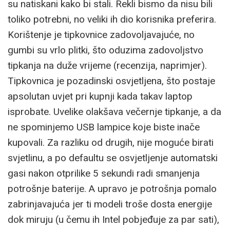
su natiskani kako bi stali. Rekli bismo da nisu bili
toliko potrebni, no veliki ih dio korisnika preferira.
Korištenje je tipkovnice zadovoljavajuće, no
gumbi su vrlo plitki, što oduzima zadovoljstvo
tipkanja na duže vrijeme (recenzija, naprimjer).
Tipkovnica je pozadinski osvjetljena, što postaje
apsolutan uvjet pri kupnji kada takav laptop
isprobate. Uvelike olakšava večernje tipkanje, a da
ne spominjemo USB lampice koje biste inače
kupovali. Za razliku od drugih, nije moguće birati
svjetlinu, a po defaultu se osvjetljenje automatski
gasi nakon otprilike 5 sekundi radi smanjenja
potrošnje baterije. A upravo je potrošnja pomalo
zabrinjavajuća jer ti modeli troše dosta energije
dok miruju (u čemu ih Intel pobjeđuje za par sati),