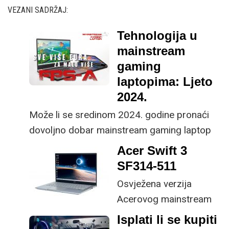
VEZANI SADRŽAJ:
Tehnologija u
mainstream
gaming
laptopima: Ljeto
2024.
Može li se sredinom 2024. godine pronaći
dovoljno dobar mainstream gaming laptop
temeljen na novijoj tehnologiji za okruglih
Acer Swift 3
1.000 eura ili ipak treba dati nešto više?
SF314-511
Istražili smo kakve se tehnologije nalaze u
Osvježena verzija
mainstream gaming laptopima, te isplati li se
Acerovog mainstream
uložiti malo više kako biste kupili laptop
ultraprijenosnika unutar
Isplati li se kupiti
nešto boljih osobina koji neće trajati samo