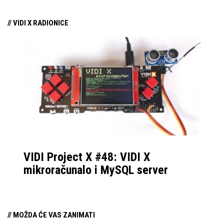
koliko i profesionalnim
procesora?
dobio malo veći boost,
čipom.
// VIDI X RADIONICE
od 200 MHz, koji bi
mogao pokazati nešto
bolje rezultate u
jednojezgrenim
zadacima.
VIDI Project X #48: VIDI X
mikroračunalo i MySQL server
// MOŽDA ĆE VAS ZANIMATI