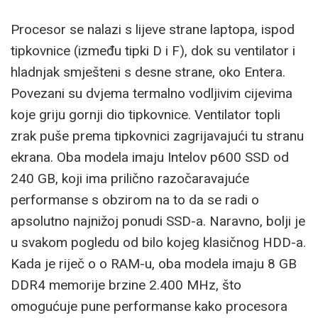
Procesor se nalazi s lijeve strane laptopa, ispod
tipkovnice (između tipki D i F), dok su ventilator i
hladnjak smješteni s desne strane, oko Entera.
Povezani su dvjema termalno vodljivim cijevima
koje griju gornji dio tipkovnice. Ventilator topli
zrak puše prema tipkovnici zagrijavajući tu stranu
ekrana. Oba modela imaju Intelov p600 SSD od
240 GB, koji ima prilično razočaravajuće
performanse s obzirom na to da se radi o
apsolutno najnižoj ponudi SSD-a. Naravno, bolji je
u svakom pogledu od bilo kojeg klasičnog HDD-a.
Kada je riječ o o RAM-u, oba modela imaju 8 GB
DDR4 memorije brzine 2.400 MHz, što
omogućuje pune performanse kako procesora