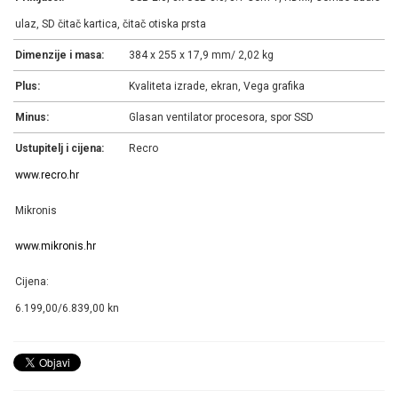
ulaz, SD čitač kartica, čitač otiska prsta
Dimenzije i masa:
384 x 255 x 17,9 mm/ 2,02 kg
Plus:
Kvaliteta izrade, ekran, Vega grafika
Minus:
Glasan ventilator procesora, spor SSD
Ustupitelj i cijena:
Recro
www.recro.hr
Mikronis
www.mikronis.hr
Cijena:
6.199,00/6.839,00 kn