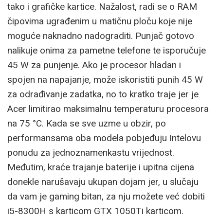
tako i grafičke kartice. Nažalost, radi se o RAM
čipovima ugrađenim u matičnu ploču koje nije
moguće naknadno nadograditi. Punjač gotovo
nalikuje onima za pametne telefone te isporučuje
45 W za punjenje. Ako je procesor hladan i
spojen na napajanje, može iskoristiti punih 45 W
za odrađivanje zadatka, no to kratko traje jer je
Acer limitirao maksimalnu temperaturu procesora
na 75 °C. Kada se sve uzme u obzir, po
performansama oba modela pobjeđuju Intelovu
ponudu za jednoznamenkastu vrijednost.
Međutim, kraće trajanje baterije i upitna cijena
donekle narušavaju ukupan dojam jer, u slučaju
da vam je gaming bitan, za nju možete već dobiti
i5-8300H s karticom GTX 1050Ti karticom.