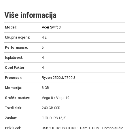
Više informacija
Model:
Acer Swift 3
Ukupna ocjena:
4,2
Performanse:
5
Isplativost:
4
Cool Faktor:
4
Procesor:
Ryzen 2500U/2700U
Memorija:
8 GB
Grafički sustav:
Vega 8 / Vega 10
Tvrdi disk:
240 GB SSD
Zaslon:
FullHD IPS 15,6"
Priključci:
USB 2.0, 3x USB 3.0/3.1 Gem 1, HDMI, Combo audio