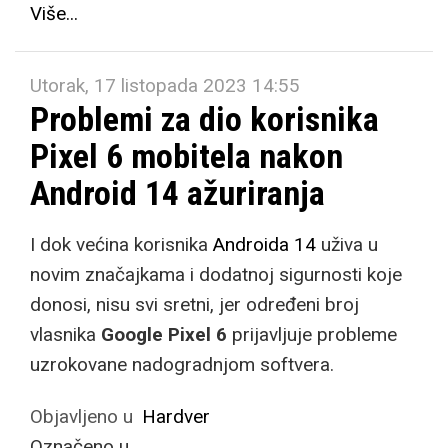
Više...
Utorak, 17 listopada 2023 14:55
Problemi za dio korisnika
Pixel 6 mobitela nakon
Android 14 ažuriranja
I dok većina korisnika
Androida 14
uživa u
novim značajkama i dodatnoj sigurnosti koje
donosi, nisu svi sretni, jer određeni broj
vlasnika
Google Pixel 6
prijavljuje probleme
uzrokovane nadogradnjom softvera.
Objavljeno u
Hardver
Označeno u