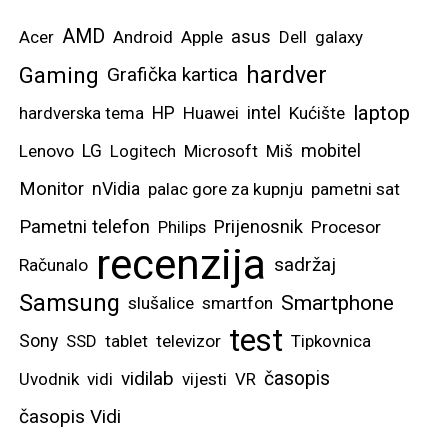
AMD
asus
Acer
Android
Apple
Dell
galaxy
hardver
Gaming
Grafička kartica
laptop
intel
hardverska tema
HP
Huawei
Kućište
mobitel
Lenovo
LG
Logitech
Microsoft
Miš
Monitor
nVidia
palac gore za kupnju
pametni sat
Pametni telefon
Prijenosnik
Philips
Procesor
recenzija
sadržaj
Računalo
Samsung
Smartphone
slušalice
smartfon
test
Sony
SSD
tablet
televizor
Tipkovnica
vidilab
časopis
Uvodnik
vidi
vijesti
VR
časopis Vidi