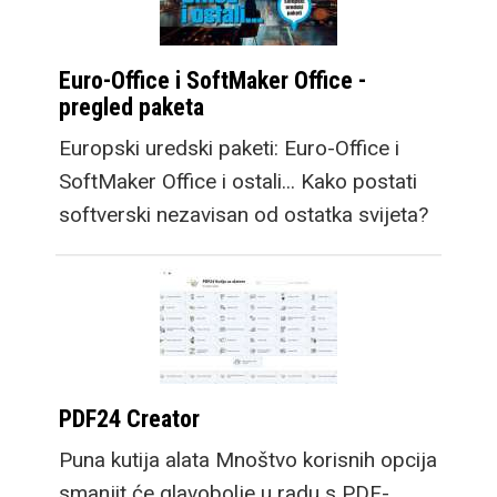
Euro-Office i SoftMaker Office -
pregled paketa
Europski uredski paketi: Euro-Office i
SoftMaker Office i ostali... Kako postati
softverski nezavisan od ostatka svijeta?
PDF24 Creator
Puna kutija alata Mnoštvo korisnih opcija
smanjit će glavobolje u radu s PDF-