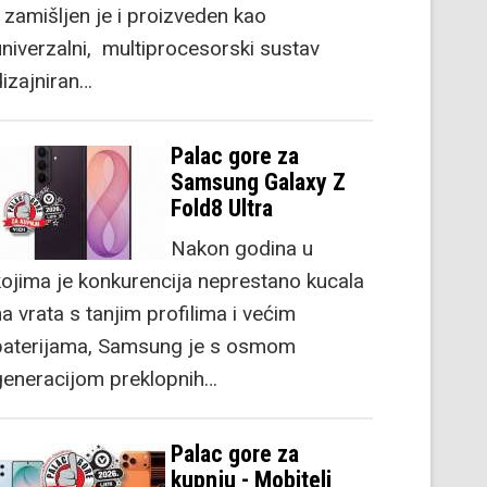
) zamišljen je i proizveden kao
univerzalni, multiprocesorski sustav
dizajniran…
Palac gore za
Samsung Galaxy Z
Fold8 Ultra
Nakon godina u
kojima je konkurencija neprestano kucala
a vrata s tanjim profilima i većim
baterijama, Samsung je s osmom
generacijom preklopnih…
Palac gore za
kupnju - Mobiteli