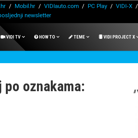
.hr
/
Mobil.hr
/
VIDIauto.com
/
PC Play
/
VIDI-X
osljednji newsletter
VIDI TV
HOW TO
TEME
VIDI PROJECT X
j po oznakama:
//