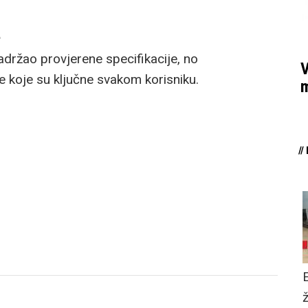
a
ržao provjerene specifikacije, no
V
 koje su ključne svakom korisniku.
m
/