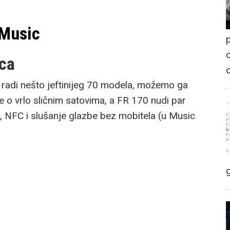
 Music
p
o
vca
r, radi nešto jeftinijeg 70 modela, možemo ga
 o vrlo sličnim satovima, a FR 170 nudi par
, NFC i slušanje glazbe bez mobitela (u Music