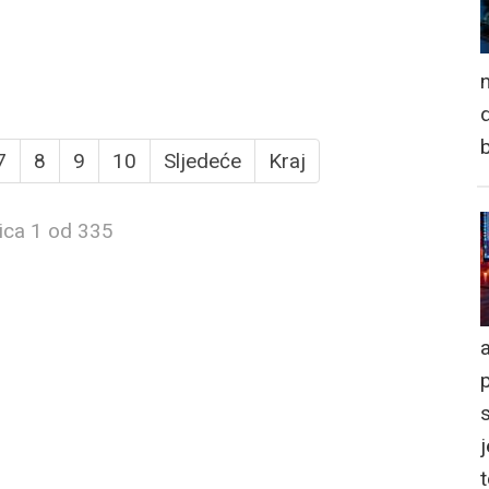
n
d
7
8
9
10
Sljedeće
Kraj
ica 1 od 335
a
j