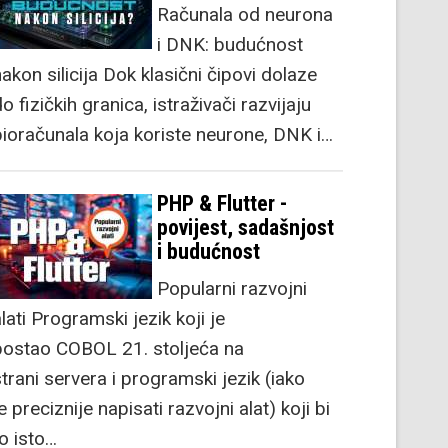
Računala od neurona
i DNK: budućnost
akon silicija Dok klasični čipovi dolaze
o fizičkih granica, istraživači razvijaju
bioračunala koja koriste neurone, DNK i…
PHP & Flutter -
povijest, sadašnjost
i budućnost
Popularni razvojni
lati Programski jezik koji je
postao COBOL 21. stoljeća na
strani servera i programski jezik (iako
e preciznije napisati razvojni alat) koji bi
to isto…