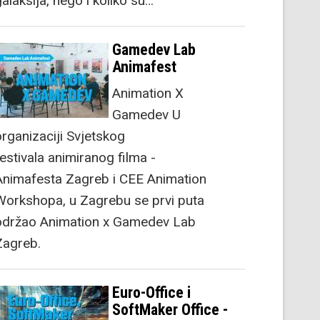
alaksija, nego i koliko su…
Gamedev Lab
Animafest
Animation X
Gamedev U
organizaciji Svjetskog
festivala animiranog filma -
Animafesta Zagreb i CEE Animation
Workshopa, u Zagrebu se prvi puta
održao Animation x Gamedev Lab
Zagreb.
Euro-Office i
SoftMaker Office -