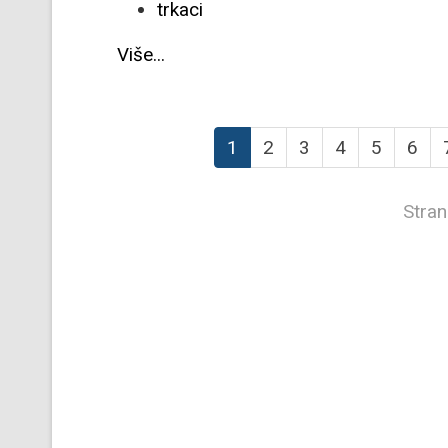
trkaci
Više...
1
2
3
4
5
6
Stran