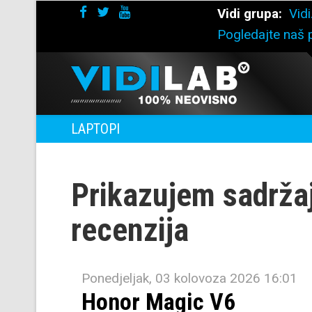
Vidi grupa:
Vidi
Pogledajte naš p
LAPTOPI
Prikazujem sadrža
recenzija
Ponedjeljak, 03 kolovoza 2026 16:01
Honor Magic V6