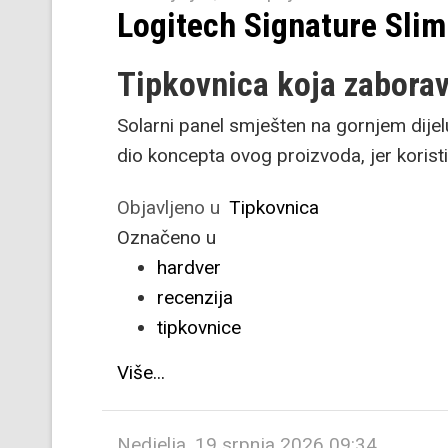
Logitech Signature Slim
Tipkovnica koja zaborav
Solarni panel smješten na gornjem dijelu
dio koncepta ovog proizvoda, jer koristi
Objavljeno u
Tipkovnica
Označeno u
hardver
recenzija
tipkovnice
Više...
Nedjelja, 19 srpnja 2026 09:34