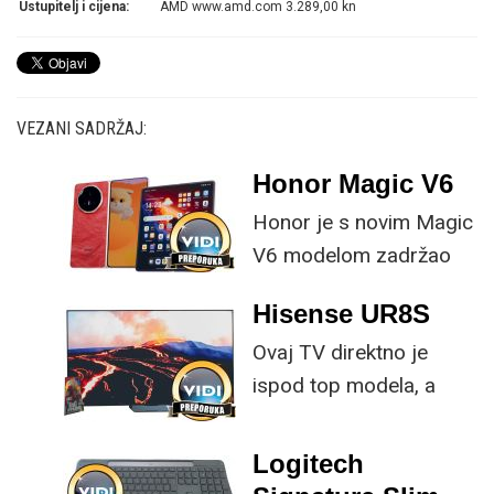
Ustupitelj i cijena:
AMD www.amd.com 3.289,00 kn
VEZANI SADRŽAJ:
Honor Magic V6
Honor je s novim Magic
V6 modelom zadržao
provjerene
Hisense UR8S
specifikacije, no
Ovaj TV direktno je
istovremeno
ispod top modela, a
implementirao
prednost mu je što za
nadogradnje koje su
male ustupke možete
ključne svakom
Logitech
osjetno uštedjeti pri
korisniku.