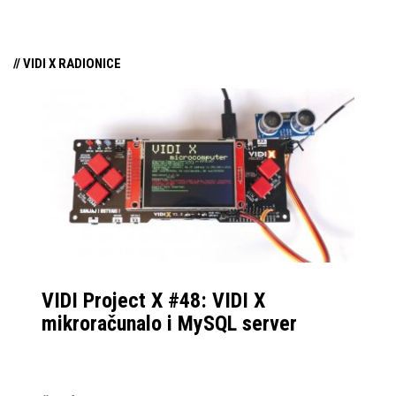
samo par mjeseci od
njezina predstavljanja.
// VIDI X RADIONICE
VIDI Project X #48: VIDI X
mikroračunalo i MySQL server