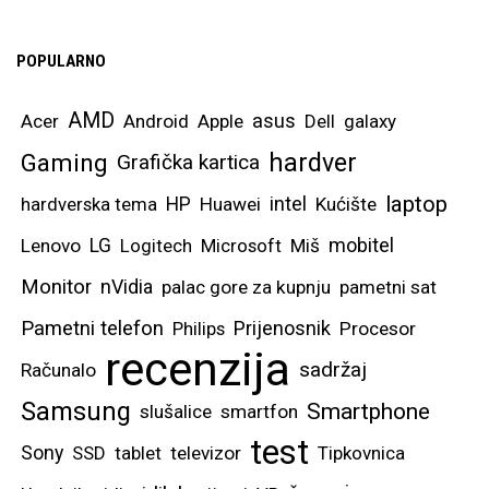
POPULARNO
AMD
asus
Acer
Android
Apple
Dell
galaxy
hardver
Gaming
Grafička kartica
laptop
intel
hardverska tema
HP
Huawei
Kućište
mobitel
Lenovo
LG
Logitech
Microsoft
Miš
Monitor
nVidia
palac gore za kupnju
pametni sat
Pametni telefon
Prijenosnik
Philips
Procesor
recenzija
sadržaj
Računalo
Samsung
Smartphone
slušalice
smartfon
test
Sony
SSD
tablet
televizor
Tipkovnica