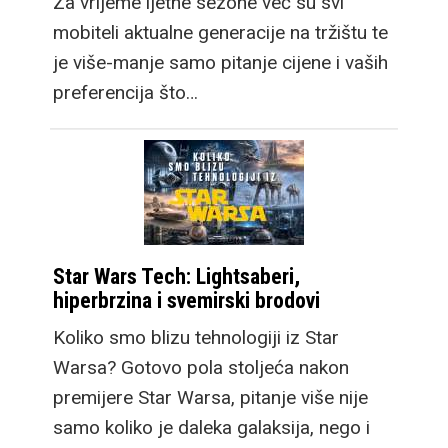
Za vrijeme ljetne sezone već su svi
mobiteli aktualne generacije na tržištu te
je više-manje samo pitanje cijene i vaših
preferencija što…
Star Wars Tech: Lightsaberi,
hiperbrzina i svemirski brodovi
Koliko smo blizu tehnologiji iz Star
Warsa? Gotovo pola stoljeća nakon
premijere Star Warsa, pitanje više nije
samo koliko je daleka galaksija, nego i