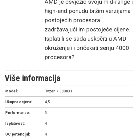
AMD je osvježio svoju mid-range i
high-end ponudu bržim verzijama
postojećih procesora
zadržavajući im postojeće cijene.
Isplati li se sada uskočiti u AMD
okruženje ili pričekati seriju 4000
procesora?
Više informacija
Model:
Ryzen 7 3800XT
Ukupna ocjena:
4,5
Performanse:
5
Isplativost:
4
OC potencijal:
4