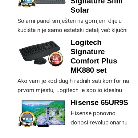
Signature Slim
kupnji.
Solar
Solarni panel smješten na gornjem dijelu
kućišta nije samo estetski detalj već ključni
dio koncepta ovog proizvoda, jer koristi
Logitech
energiju prirodnog ili umjetnog svjetla za
Signature
rad.
Comfort Plus
MK880 set
Ako vam je kod dugih radnih sati komfor na
prvom mjestu, Logitech je spojio idealnu
kombinaciju tipkovnice i miša s naprednim
Hisense 65UR9S
funkcijama.
Hisense ponovno
donosi revolucionarnu
tehnologiju na tržište