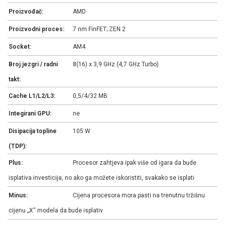
Proizvođač:
AMD
Proizvodni proces:
7 nm FinFET; ZEN 2
Socket:
AM4
Broj jezgri / radni
8(16) x 3,9 GHz (4,7 GHz Turbo)
takt:
Cache L1/L2/L3:
0,5/4/32 MB
Integirani GPU:
ne
Disipacija topline
105 W
(TDP):
Plus:
Procesor zahtjeva ipak više od igara da bude
isplativa investicija, no ako ga možete iskoristiti, svakako se isplati
Minus:
Cijena procesora mora pasti na trenutnu tržišnu
cijenu „X“ modela da bude isplativ