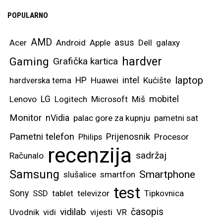
POPULARNO
AMD
asus
Acer
Android
Apple
Dell
galaxy
hardver
Gaming
Grafička kartica
laptop
intel
hardverska tema
HP
Huawei
Kućište
mobitel
Lenovo
LG
Logitech
Microsoft
Miš
Monitor
nVidia
palac gore za kupnju
pametni sat
Pametni telefon
Prijenosnik
Philips
Procesor
recenzija
sadržaj
Računalo
Samsung
Smartphone
slušalice
smartfon
test
Sony
SSD
tablet
televizor
Tipkovnica
vidilab
časopis
Uvodnik
vidi
vijesti
VR