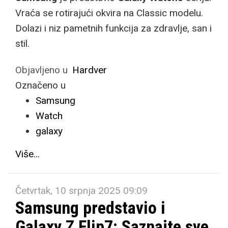
Vraća se rotirajući okvira na Classic modelu.
Dolazi i niz pametnih funkcija za zdravlje, san i
stil.
Objavljeno u
Hardver
Označeno u
Samsung
Watch
galaxy
Više...
Četvrtak, 10 srpnja 2025 09:09
Samsung predstavio i
Galaxy Z Flip7: Saznajte sve