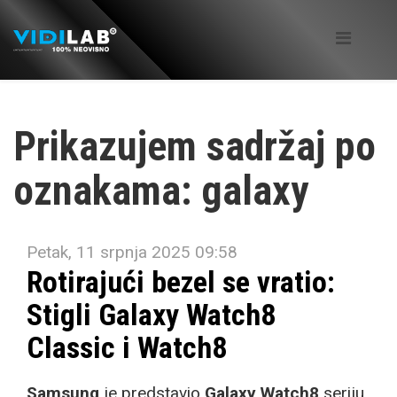
Prikazujem sadržaj po
oznakama: galaxy
Petak, 11 srpnja 2025 09:58
Rotirajući bezel se vratio:
Stigli Galaxy Watch8
Classic i Watch8
Samsung
je predstavio
Galaxy Watch8
seriju.