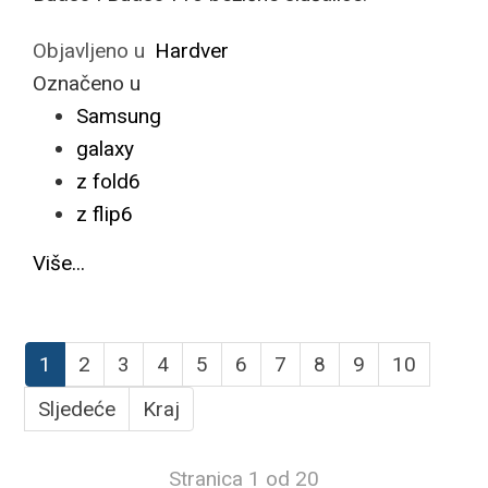
Objavljeno u
Hardver
Označeno u
Samsung
galaxy
z fold6
z flip6
Više...
1
2
3
4
5
6
7
8
9
10
Sljedeće
Kraj
Stranica 1 od 20