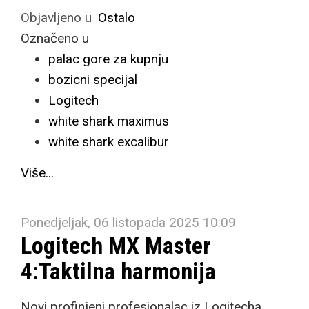
Objavljeno u
Ostalo
Označeno u
palac gore za kupnju
bozicni specijal
Logitech
white shark maximus
white shark excalibur
Više...
Ponedjeljak, 06 listopada 2025 10:09
Logitech MX Master
4:Taktilna harmonija
Novi profinjeni profesionalac iz Logitecha