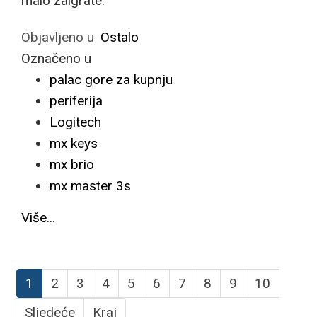
malo zaigrate.
Objavljeno u
Ostalo
Označeno u
palac gore za kupnju
periferija
Logitech
mx keys
mx brio
mx master 3s
Više...
1
2
3
4
5
6
7
8
9
10
Sljedeće
Kraj