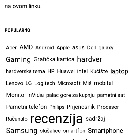
na
ovom linku.
POPULARNO
AMD
asus
Acer
Android
Apple
Dell
galaxy
hardver
Gaming
Grafička kartica
laptop
intel
hardverska tema
HP
Huawei
Kućište
mobitel
Lenovo
LG
Logitech
Microsoft
Miš
Monitor
nVidia
palac gore za kupnju
pametni sat
Pametni telefon
Prijenosnik
Philips
Procesor
recenzija
sadržaj
Računalo
Samsung
Smartphone
slušalice
smartfon