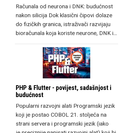
Računala od neurona i DNK: budućnost
nakon silicija Dok klasični čipovi dolaze
do fizičkih granica, istraživači razvijaju
bioračunala koja koriste neurone, DNK i…
PHP & Flutter - povijest, sadašnjost i
budućnost
Popularni razvojni alati Programski jezik
koji je postao COBOL 21. stoljeća na
strani servera i programski jezik (iako
je preciznije napisati razvojni alat) koji bi