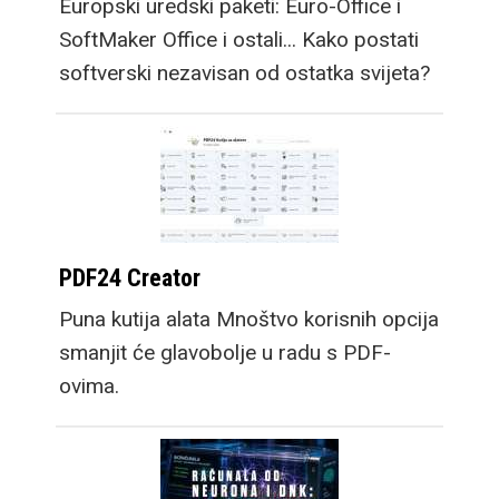
Europski uredski paketi: Euro-Office i
dulje trajanje bez
SoftMaker Office i ostali... Kako postati
punjača, prelazak na
softverski nezavisan od ostatka svijeta?
Snapdragon Wear Elite
platformu donosi velik
skok u performansama
sustava. Samsung
Galaxy Watch9 dolazi u
dvije veličine, a
PDF24 Creator
osigurava cjelodnevnu
Puna kutija alata Mnoštvo korisnih opcija
bateriju sa vrlo
smanjit će glavobolje u radu s PDF-
robusnim i svestranim
ovima.
Google WearOS 7
sustavom i njihovom
OneUI 9 optimizacijom.
Galaxy Watch Ultra2