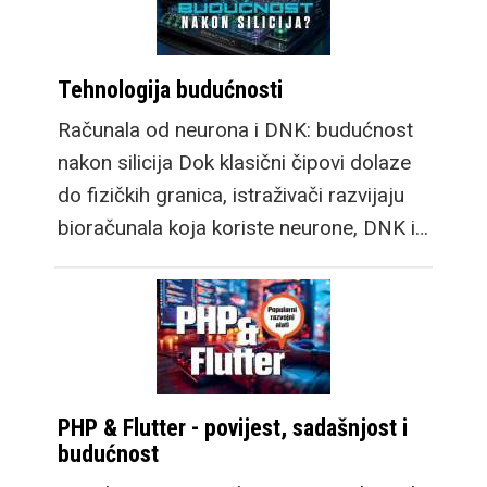
osim velike baterije
sada ima i brzo
Tehnologija budućnosti
punjenje, a novi dizajn
omogućuje i daleko
Računala od neurona i DNK: budućnost
veću 100m
nakon silicija Dok klasični čipovi dolaze
vodootpornost pa je
do fizičkih granica, istraživači razvijaju
spreman za ronjenje,
bioračunala koja koriste neurone, DNK i…
asistirajući u učenju kao
i ozbiljnijem praćenju
detalja svakog zarona.
Pogledajmo sada što
sve nude uređaji u malo
više detalja.
PHP & Flutter - povijest, sadašnjost i
budućnost