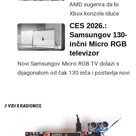
AMD sugerira da bi
više nije spremno toliko
Xbox konzola iduće
eksperimentirati kao u
generacije na pogon
CES 2026.:
“starim danima”. No, sa
AMD čipova mogla izaći
Samsungov 130-
konzistentnim
2027. godine.
inčni Micro RGB
ažuriranjima i podrškom
televizor
ovoj formi uređaja,
Novi Samsungov Micro RGB TV dolazi s
Samsung je postao
dijagonalom od čak 130 inča i postavlja novi
standard kojem se
standard za ultra-premium zaslone.
drugi prilagođavaju, sa
najboljom softverskom
prilagodbom za
// VIDI X RADIONICE
profesionalan rad, ali i
uživanje u multimediji.
Ove godine imamo