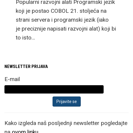
Popularni razvojni alati Programski jezik
Novi flagship preklopni
koji je postao COBOL 21. stoljeća na
mobitel sada nosi ime
strani servera i programski jezik (iako
Samsung Galaxy Z
je preciznije napisati razvojni alat) koji bi
Fold8 Ultra zadržava
to isto…
postojeći format,
odnosno unutarnji
otklopljeni zaslon
zadržava omjer stranica
NEWSLETTER PRIJAVA
i dijagonalu od
E-mail
impresivnih 8”.
Samsung ističe kako je
dizajn ovog modela
kreiran specifično za
multitasking i rad
Kako izgleda naš posljednji newsletter pogledajte
primjerice u office
na
ovom linku.