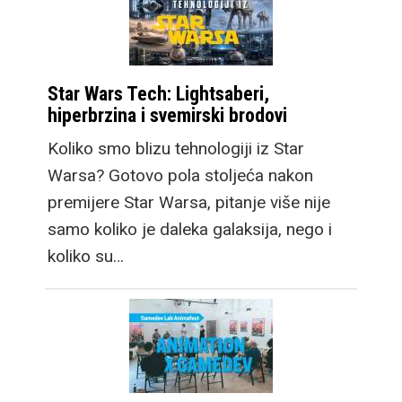
nesvakidašnji dizajn
brzo nam je prirastao
srcu. No, prava
Star Wars Tech: Lightsaberi,
prednost vidi se kada
hiperbrzina i svemirski brodovi
otklopite novi Galaxy
Koliko smo blizu tehnologiji iz Star
Fold8 jer dobivate
Warsa? Gotovo pola stoljeća nakon
dobro poznat 4: 3
premijere Star Warsa, pitanje više nije
omjer stranica, idealan
samo koliko je daleka galaksija, nego i
za scrollanje webom,
koliko su…
lako prilagodljiv za
društvene mreže, a
također multimedija
može pokriti puno veći
postotak zaslona, tako
da iako je na prvu manji