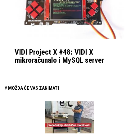
nešto novosti, promjene
koje bi mogle
zainteresirati
potencijalne kupce
preklopnog mobitela
koji se možda nisu
VIDI Project X #48: VIDI X
pronašli kod manjeg
mikroračunalo i MySQL server
Flip modela, a veći Fold
cilja na multitasking
kojim se oni ne bave.
// MOŽDA ĆE VAS ZANIMATI
Tako je došlo do
promjene u lineupu ove
godine te tradicionalan
Flip zadržava dizajn po
kojem je postao poznat,