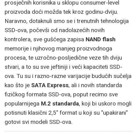
prosječnih korisnika u sklopu consumer-level
proizvoda doći možda tek kroz godinu-dviju.
Naravno, dotaknuli smo se i trenutnih tehnologija
SSD-ova, počevši od nadolazećih novih
kontrolera, sve gušćega zapisa
NAND
flash
memorije i njihovog manjeg proizvodnoga
procesa, te uzročno-posljedične veze tih dviju
stvari, a to su sve jeftiniji i veći kapaciteti SSD-
ova. Tu su i razno-razne varijacije budućih sučelja
kao što je
SATA Express
, ali i novih standarda
fizičkog formata SSD-ova, poput recimo sve
popularnijega
M.2 standarda
, koji bi uskoro mogli
potisnuti klasični 2,5" format u koji su "upakirani"
gotovi svi modeli SSD-ova.