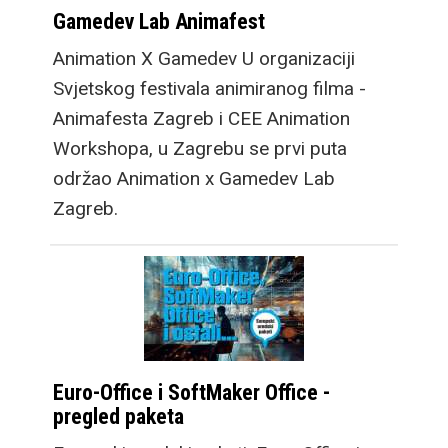
Gamedev Lab Animafest
od novog Fold8 Ultra
modela, video sadržaj
Animation X Gamedev U organizaciji
na njemu je gotovo iste
Svjetskog festivala animiranog filma -
veličine, dok croppanje
Animafesta Zagreb i CEE Animation
za dobivanje fullscreen
Workshopa, u Zagrebu se prvi puta
iskustva reže vrlo mali
održao Animation x Gamedev Lab
postotak videa.
Zagreb.
Osim mobitela,
Samsung predstavlja i
nove satove, Galaxy
Watch9, kao i premium
opciju, Galaxy Watch
Euro-Office i SoftMaker Office -
Ultra2. Osim većih
pregled paketa
baterija koje omogućuju