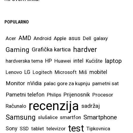
aplikacijama, gdje
možete bez problema
POPULARNO
imati otvorena dva
dokumenta, pisati
AMD
asus
Acer
Android
Apple
Dell
galaxy
bilješke ili čak cijele
hardver
Gaming
Grafička kartica
tekstove, uređivati
tablice, itd. Samsung
laptop
intel
hardverska tema
HP
Huawei
Kućište
OneUI sustav
mobitel
Lenovo
LG
Logitech
Microsoft
Miš
optimiziran je i za
Monitor
nVidia
palac gore za kupnju
pametni sat
prikaz tri različite
Pametni telefon
Prijenosnik
Philips
Procesor
aplikacije, a za one
recenzija
najekstremnije, možete i
sadržaj
Računalo
četvrtu otvoriti kao
Samsung
Smartphone
slušalice
smartfon
lebdeći prozor.
test
Sony
SSD
tablet
televizor
Tipkovnica