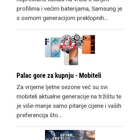
profilima i većim baterijama, Samsung je
s osmom generacijom preklopnih…
Ovdje je sada i treći
model, Galaxy Z Fold8
koji donosi potpuno
novi format gledanja.
Taktički je dizajniran da
Palac gore za kupnju - Mobiteli
vanjski zaslon ima
Za vrijeme ljetne sezone već su svi
omjere stranica 16:10,
mobiteli aktualne generacije na tržištu te
nalik modernim
je više-manje samo pitanje cijene i vaših
laptopima kao i office
preferencija što…
monitorima. U ruci je
nešto širi i od
standardnih mobitela, a