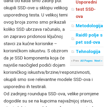
dana od kada smo zadnji put
Usporedni
okupili SSD-ove u sklopu velikog
test SSD-
usporednog testa. U velikoj temi
ova
ovog broja zorno smo prikazali
Metodologija
koliko SSD ubrzava računalo, a
Raid0 polje s
on zapravo pridonosi ključnoj
pet ssd-ova
stavci za kućne korisnike –
korisničkom iskustvu. S obzirom
Tehnologija
da je SSD komponenta koja će
« Prev
All Pages
Next »
najviše naočigled podići dojam
korisničkog iskustva/brzine/responzivnosti,
okupili smo sve relevantne modele SSD-ova i
usporedno ih testirali.
Od zadnjeg roundupa SSD-ova, velike promjene
dogodile su se na kupcima najvažnijoj stavci,