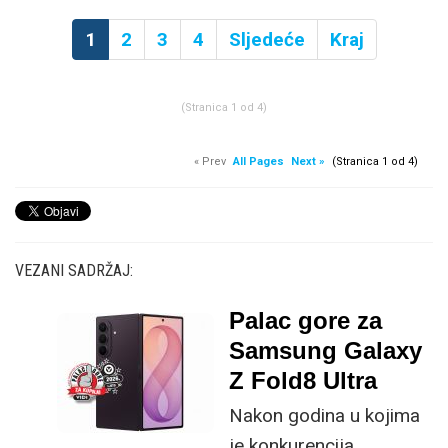
1
2
3
4
Sljedeće
Kraj
(Stranica 1 od 4)
« Prev
All Pages
Next »
(Stranica 1 od 4)
VEZANI SADRŽAJ:
Palac gore za
Samsung Galaxy
Z Fold8 Ultra
Nakon godina u kojima
je konkurencija