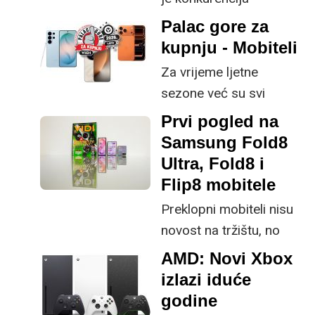
neprestano kucala na
Palac gore za
vrata s tanjim profilima i
kupnju - Mobiteli
većim baterijama,
Za vrijeme ljetne
Samsung je s osmom
sezone već su svi
generacijom preklopnih
mobiteli aktualne
Prvi pogled na
uređaja odlučio
generacije na tržištu te
Samsung Fold8
poboljšati ključne
je više-manje samo
Ultra, Fold8 i
specifikacije.
pitanje cijene i vaših
Flip8 mobitele
preferencija što želite
Preklopni mobiteli nisu
kupiti.
novost na tržištu, no
svakako su niša s
AMD: Novi Xbox
obzirom na svoju
izlazi iduće
cijenu, kao i ekstremnu
godine
plastičnost tržišta koje