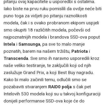
pitanju ovaj kapacitete u usporedbi s ostalima.
Iako biste na prvu ruku pomislili da ovdje neće biti
puno toga za vidjeti po pitanju raznolikosti
modela, čak i s ovako probranom ekipom uspjeli
smo okupiti 18 različitih modela, počevši od
najpoznatnijih modela i brandova SSD-ova poput
Intela
i
Samsunga
, pa sve to malo manje
poznatih, barem na našem tržištu,
Patriota
i
Transcenda
. Sve smo ih naravno usporedili kroz
naše veliko testiranje, te zaključili koji od njih
zaslužuje Grand Prix, a koji Best Buy nagradu.
Kako bi malo začinili temu, odlučili smo se
pozabaviti stvaranjem
RAID0
polja
s čak pet
Intelovih 530 modela koji su u takvoj konfiguraciji
donijeli performanse SSD-ova koje će do