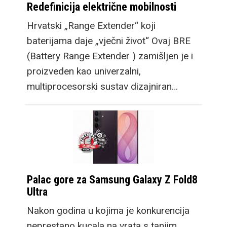
Redefinicija električne mobilnosti
uz niz poboljšanja
kakve već očekujemo
Hrvatski „Range Extender“ koji
za godišnju
baterijama daje „vječni život“ Ovaj BRE
nadogradnju. Zatim
(Battery Range Extender ) zamišljen je i
dosadašnji Fold model
proizveden kao univerzalni,
postaje Fold Ultra,
multiprocesorski sustav dizajniran…
također donoseći
nadogradnje, no
zadržavajući
dosadašnju
funkcionalnost s
vrhunskim setom
Palac gore za Samsung Galaxy Z Fold8
kamera.
Ultra
Nakon godina u kojima je konkurencija
neprestano kucala na vrata s tanjim