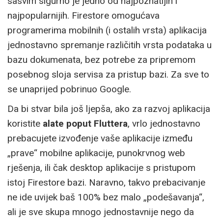
sasvim sigurno je jedno od najpoznatijih i
najpopularnijih. Firestore omogućava
programerima mobilnih (i ostalih vrsta) aplikacija
jednostavno spremanje različitih vrsta podataka u
bazu dokumenata, bez potrebe za pripremom
posebnog sloja servisa za pristup bazi. Za sve to
se unaprijed pobrinuo Google.
Da bi stvar bila još ljepša, ako za razvoj aplikacija
koristite
alate poput Fluttera
, vrlo jednostavno
prebacujete izvođenje vaše aplikacije između
„prave“ mobilne aplikacije, punokrvnog web
rješenja, ili čak desktop aplikacije s pristupom
istoj Firestore bazi. Naravno, takvo prebacivanje
ne ide uvijek baš 100% bez malo „podešavanja“,
ali je sve skupa mnogo jednostavnije nego da