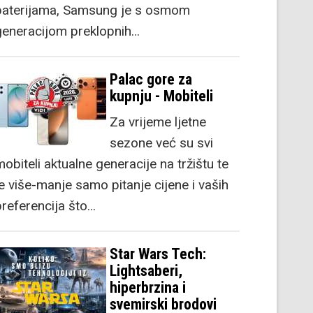
baterijama, Samsung je s osmom
generacijom preklopnih…
Palac gore za
kupnju - Mobiteli
Za vrijeme ljetne
sezone već su svi
obiteli aktualne generacije na tržištu te
je više-manje samo pitanje cijene i vaših
preferencija što…
Star Wars Tech:
Lightsaberi,
hiperbrzina i
svemirski brodovi