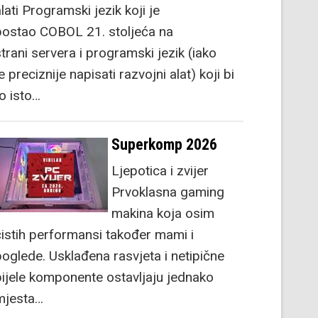
lati Programski jezik koji je
postao COBOL 21. stoljeća na
strani servera i programski jezik (iako
e preciznije napisati razvojni alat) koji bi
to isto…
Superkomp 2026
Ljepotica i zvijer
Prvoklasna gaming
makina koja osim
čistih performansi također mami i
poglede. Usklađena rasvjeta i netipične
bijele komponente ostavljaju jednako
mjesta…