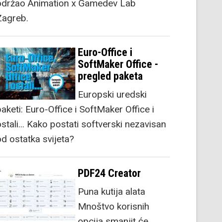
održao Animation x Gamedev Lab
Zagreb.
Euro-Office i
SoftMaker Office -
pregled paketa
Europski uredski
aketi: Euro-Office i SoftMaker Office i
stali... Kako postati softverski nezavisan
od ostatka svijeta?
PDF24 Creator
Puna kutija alata
Mnoštvo korisnih
opcija smanjit će