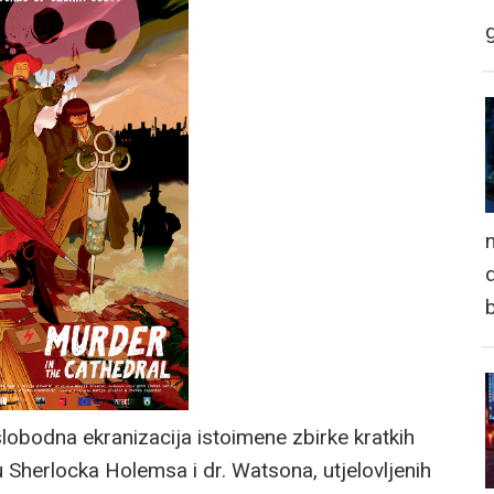
n
d
 slobodna ekranizacija istoimene zbirke kratkih
u Sherlocka Holemsa i dr. Watsona, utjelovljenih