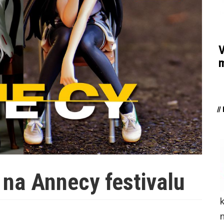
V
m
/
 na Annecy festivalu
n