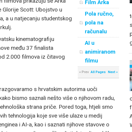
 filmova prikazuju se Arka
Film Arka
 Glorije Scott: Ubojstvo u
Pola ručno,
ća, a u natjecanju studentskog
pola na
kulj.
računalu
p
hrvatsku kinematografiju
g
AI u
move među 37 finalista
animiranom
 od 2.000 filmova iz čitavog
filmu
« Prev
All Pages
Next »
porazgovaramo s hrvatskim autorima uoči
 kako bismo saznali nešto više o njihovom radu,
ehnološka strana priče. Pored toga, htjeli smo
ovih tehnologija koje sve više ulaze u medij
nginea i AI-a, kao i saznati njihove stavove o