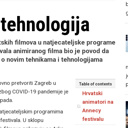
tehnologija
skih filmova u natjecateljske programe
ivala animiranog filma bio je povod da
 o novim tehnikama i tehnologijama
m
ovno pretvoriti Zagreb u
Table of contents
, zbog COVID-19 pandemije je
Hrvatski
opada.
animatori na
Annecy
 natjecateljskim programima
festivalu
festivala. U sklopu