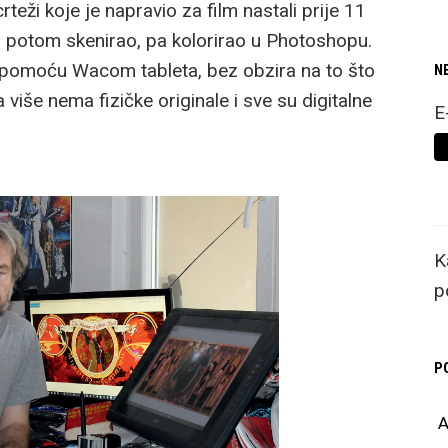
rteži koje je napravio za film nastali prije 11
 i potom skenirao, pa kolorirao u Photoshopu.
 pomoću Wacom tableta, bez obzira na to što
N
 da više nema fizičke originale i sve su digitalne
E
K
p
P
A