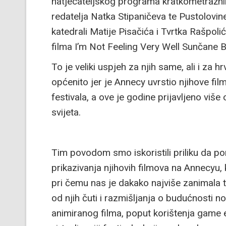
natjecateljskog programa kratkometražnih
redatelja Natka Stipaničeva te Pustolovine
katedrali Matije Pisačića i Tvrtka Rašpoli
filma I’m Not Feeling Very Well Sunčane Br
To je veliki uspjeh za njih same, ali i za 
općenito jer je Annecy uvrstio njihove fil
festivala, a ove je godine prijavljeno više
svijeta.
Tim povodom smo iskoristili priliku da 
prikazivanja njihovih filmova na Annecyu,
pri čemu nas je dakako najviše zanimala t
od njih čuti i razmišljanja o budućnosti n
animiranog filma, poput korištenja game e