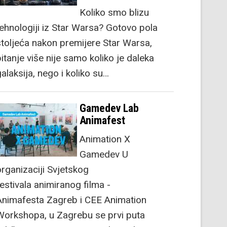
Koliko smo blizu
tehnologiji iz Star Warsa? Gotovo pola
stoljeća nakon premijere Star Warsa,
itanje više nije samo koliko je daleka
alaksija, nego i koliko su…
Gamedev Lab
Animafest
Animation X
Gamedev U
organizaciji Svjetskog
festivala animiranog filma -
Animafesta Zagreb i CEE Animation
Workshopa, u Zagrebu se prvi puta