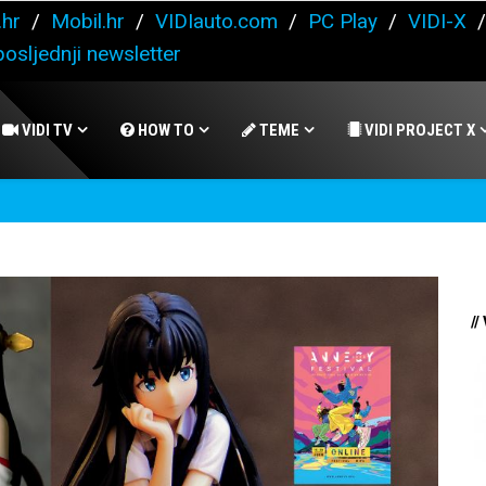
.hr
/
Mobil.hr
/
VIDIauto.com
/
PC Play
/
VIDI-X
osljednji newsletter
VIDI TV
HOW TO
TEME
VIDI PROJECT X
//