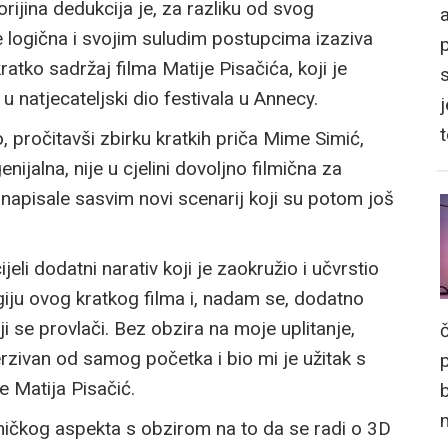
orijina dedukcija je, za razliku od svog
a
 logična i svojim suludim postupcima izaziva
tko sadržaj filma Matije Pisačića, koji je
 natjecateljski dio festivala u Annecy.
j
o, pročitavši zbirku kratkih priča Mime Simić,
genijalna, nije u cjelini dovoljno filmična za
napisale sasvim novi scenarij koji su potom još
i dodatni narativ koji je zaokružio i učvrstio
iju ovog kratkog filma i, nadam se, dodatno
i se provlači. Bez obzira na moje uplitanje,
erzivan od samog početka i bio mi je užitak s
e Matija Pisačić.
hničkog aspekta s obzirom na to da se radi o 3D