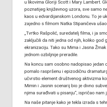
u likovima Gloriji Scott i Mary Lambert. Gl
poznatijeg književnog uzora, sve samo ne
kaos u edvardijanskom Londonu. To je ukra
zajedno s filmom Natka Stipaničeva ušao u
„Tvrtko Rašpolić, suredatelj filma, i ja sm
zaključili da niti jedna od njih, koliko god 
ekranizaciju. Tako su Mima i Jasna Žmak 
jednom ozbiljnije preradile.
Na koncu sam osobno nadopisao jedan cijel
pomalo raspršenu i epizodičnu dramaturg
učvrstio element društvenog aktivizma koj
Mimin i Jasnin scenarij bio je divno subv
njima surađivati u pisanju“, ispričao nam j
Na naše pitanje kako je tekla izrada s te