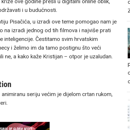
 krize ove godine prešli u digitalni online oblik,
održavati i u budućnosti.
atiju Pisačića, u izradi ove teme pomogao nam je
ao na izradi jednog od tih filmova i najviše prati
e inteligencije. Čestitamo svim hrvatskim
nnecy i želimo im da tamo postignu što veći
ili ne, a kako kaže Kristijan – otpor je uzaludan.
p
o
tion
 animiranu seriju većim je dijelom crtan rukom,
eri.