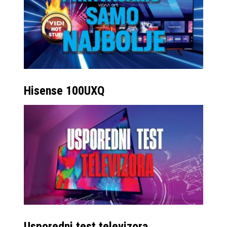
Hisense 100UXQ
Usporedni test televizora