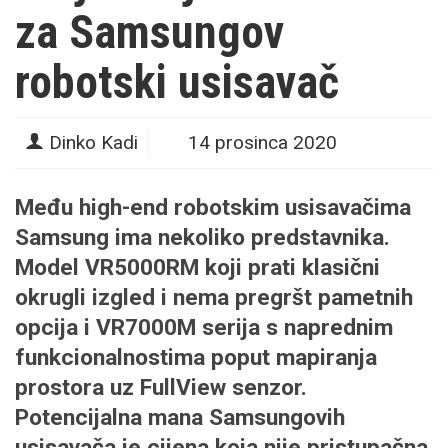
za Samsungov
robotski usisavač
Dinko Kadi
14 prosinca 2020
Među high-end robotskim usisavačima
Samsung ima nekoliko predstavnika.
Model VR5000RM koji prati klasični
okrugli izgled i nema pregršt pametnih
opcija i VR7000M serija s naprednim
funkcionalnostima poput mapiranja
prostora uz FullView senzor.
Potencijalna mana Samsungovih
usisavača je cijena koja nije pristupačna