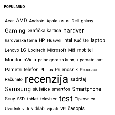
POPULARNO
AMD
asus
Acer
Android
Apple
Dell
galaxy
hardver
Gaming
Grafička kartica
laptop
intel
hardverska tema
HP
Huawei
Kućište
mobitel
Lenovo
LG
Logitech
Microsoft
Miš
Monitor
nVidia
palac gore za kupnju
pametni sat
Pametni telefon
Prijenosnik
Philips
Procesor
recenzija
sadržaj
Računalo
Samsung
Smartphone
slušalice
smartfon
test
Sony
SSD
tablet
televizor
Tipkovnica
vidilab
časopis
Uvodnik
vidi
vijesti
VR