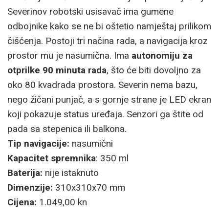
Severinov robotski usisavač ima gumene
odbojnike kako se ne bi oštetio namještaj prilikom
čišćenja. Postoji tri načina rada, a navigacija kroz
prostor mu je nasumična. Ima
autonomiju za
otprilke 90 minuta rada
, što će biti dovoljno za
oko 80 kvadrada prostora. Severin nema bazu,
nego žičani punjač, a s gornje strane je LED ekran
koji pokazuje status uređaja. Senzori ga štite od
pada sa stepenica ili balkona.
Tip navigacije:
nasumični
Kapacitet spremnika
: 350 ml
Baterija:
nije istaknuto
Dimenzije:
310x310x70 mm
Cijena:
1.049,00 kn