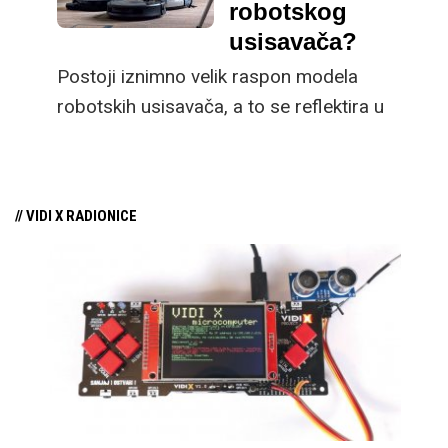
uznapredovala i sada postoji ogroman
robotskog
raspon modela na tržištu.
usisavača?
Postoji iznimno velik raspon modela
robotskih usisavača, a to se reflektira u
cijenama koje se kreću od petstotinjak kuna,
pa sve do najjačih uređaja koji imaju i po
deset puta višu cijenu. U ovom članku bavit
// VIDI X RADIONICE
ćemo se osnovnim razlikama među
pametnim usisavačima i na što trebate
obratiti pozornost prilikom odabira.