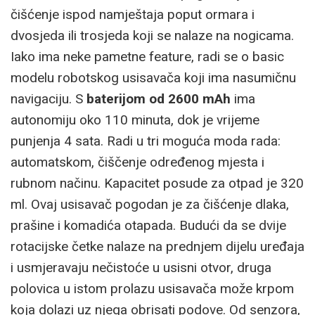
čišćenje ispod namještaja poput ormara i
dvosjeda ili trosjeda koji se nalaze na nogicama.
Iako ima neke pametne feature, radi se o basic
modelu robotskog usisavača koji ima nasumičnu
navigaciju. S
baterijom od 2600 mAh
ima
autonomiju oko 110 minuta, dok je vrijeme
punjenja 4 sata. Radi u tri moguća moda rada:
automatskom, čiščenje određenog mjesta i
rubnom načinu. Kapacitet posude za otpad je 320
ml. Ovaj usisavač pogodan je za čišćenje dlaka,
prašine i komadića otapada. Budući da se dvije
rotacijske četke nalaze na prednjem dijelu uređaja
i usmjeravaju nečistoće u usisni otvor, druga
polovica u istom prolazu usisavača može krpom
koja dolazi uz njega obrisati podove. Od senzora,