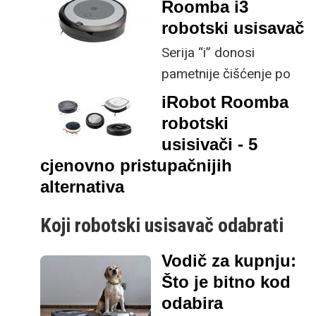
Roomba i3
kućni pomagač ili to
ističe da mu
robotski usisavač
mogu i jeftnije verzije i
maksimalna snaga
koje to nove tehnologije
Serija “i” donosi
doseže 2 300 Pa.
kriju poznati brandovi
pametnije čišćenje po
testirali smo u VIDILAB-
prihvatljivijoj cijeni, a
iRobot Roomba
u.
zahvaljujući posebnom
robotski
dizajnu valjaka nešto je
usisivači - 5
prikladniji za kućanstva
cjenovno pristupačnijih
s tepisima.
alternativa
Koji robotski usisavač odabrati
Robotski usisavači kategorija je koja i dalje
Vodič za kupnju:
doživljava nevjerojatnu ekspanziju. U
Što je bitno kod
proteklih 20 godina tehnologija je podosta
odabira