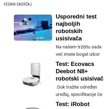
VEZANI SADRŽAJ:
Usporedni test
najboljih
robotskih
usisivača
Na našem tržištu sada
već imate bogat izbor
raznih robotskih
Test: Ecovacs
usisivača koji vam
Deebot N8+
mogu umanjiti poslove
robotski usisivač
po kući, no treba li na
Dok tražite određen
njih trošiti puno novaca
uređaj, specifikacije će
da biste bili sigurni da
vam često reći sve što
Test: iRobot
ste dobili kvalitetan
trebate znati. Deebot