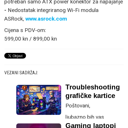
potreban samo ATX power konektor za napajanje
-
Nedostatak integriranog Wi-Fi modula
ASRock,
www.asrock.com
Cijena s PDV-om:
599,00 kn / 899,00 kn
VEZANI SADRŽAJ:
Troubleshooting
grafičke kartice
Poštovani,
ljubazno bih vas
Gaming laptopi
zamolio za pomoć ili