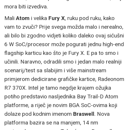
mora biti izvediva.
Mali
Atom
i velika
Fury X
, ruku pod ruku, kako
vam to zvuči? Prije svega možda malo i nerealno,
ali bilo bi zgodno vidjeti koliko daleko ovaj sićušni
6 W SoC/procesor može pogurati jednu high-end
flagship karticu kao što je Fury X. E pa to smo i
učinili. Naravno, odradili smo i jedan malo realniji
scenarij/test sa slabijim i više mainstream
primjerom dedicirane grafičke kartice, Radeonom
R7 370X. Intel je tamo negdje krajem ožujka
potiho predstavio nasljednika Bay Trail-D Atom
platforme, a riječ je novim BGA SoC-ovima koji
dolaze pod kodnim imenom
Braswell
. Nova
platforma bazira se na manjem, 14 nm