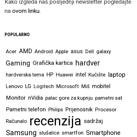
Kako izgleda naš posljednji newsletter pogledajte
na
ovom linku.
POPULARNO
AMD
asus
Acer
Android
Apple
Dell
galaxy
hardver
Gaming
Grafička kartica
laptop
intel
hardverska tema
HP
Huawei
Kućište
mobitel
Lenovo
LG
Logitech
Microsoft
Miš
Monitor
nVidia
palac gore za kupnju
pametni sat
Pametni telefon
Prijenosnik
Philips
Procesor
recenzija
sadržaj
Računalo
Samsung
Smartphone
slušalice
smartfon