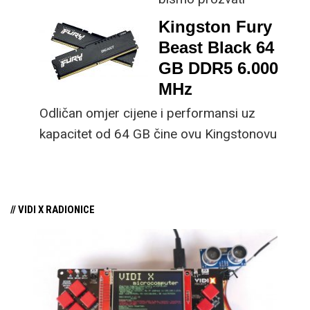
laptop?
godinom novih grafičkih
Kingston Fury
kartica. Donosimo
Beast Black 64
detaljan pregled svih
GB DDR5 6.000
novih grafičkih
MHz
procesora, kartica i
Odličan omjer cijene i performansi uz
pripadajućih tehnologija
kapacitet od 64 GB čine ovu Kingstonovu
koje su predstavili ili
memoriju vrlo isplativom kupovinom,
najavili Nvidia, Intel i
posebno ako ste vlasnik nekog od novijih
AMD. Kakva je
AMD-ovih procesora.
budućnost 3D
// VIDI X RADIONICE
grafičkog prikaza i
mogu li se gameri
nadati bržim karticama
po povoljnijoj cijeni?