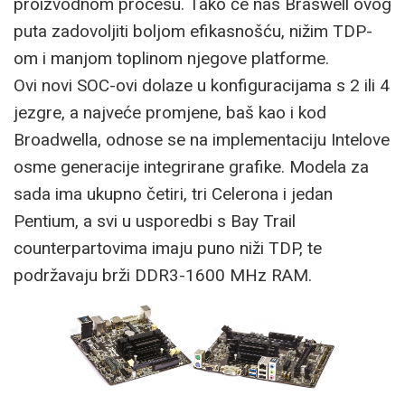
proizvodnom procesu. Tako će nas Braswell ovog
puta zadovoljiti boljom efikasnošću, nižim TDP-
om i manjom toplinom njegove platforme.
Ovi novi SOC-ovi dolaze u konfiguracijama s 2 ili 4
jezgre, a najveće promjene, baš kao i kod
Broadwella, odnose se na implementaciju Intelove
osme generacije integrirane grafike. Modela za
sada ima ukupno četiri, tri Celerona i jedan
Pentium, a svi u usporedbi s Bay Trail
counterpartovima imaju puno niži TDP, te
podržavaju brži DDR3-1600 MHz RAM.