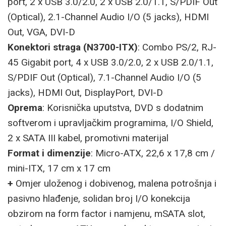
port, 2 x USB 3.0/2.0, 2 x USB 2.0/1.1, S/PDIF Out
(Optical), 2.1-Channel Audio I/O (5 jacks), HDMI
Out, VGA, DVI-D
Konektori straga (N3700-ITX)
: Combo PS/2, RJ-
45 Gigabit port, 4 x USB 3.0/2.0, 2 x USB 2.0/1.1,
S/PDIF Out (Optical), 7.1-Channel Audio I/O (5
jacks), HDMI Out, DisplayPort, DVI-D
Oprema
: Korisnička uputstva, DVD s dodatnim
softverom i upravljačkim programima, I/O Shield,
2 x SATA III kabel, promotivni materijal
Format i dimenzije
: Micro-ATX, 22,6 x 17,8 cm /
mini-ITX, 17 cm x 17 cm
+
Omjer uloženog i dobivenog, malena potrošnja i
pasivno hlađenje, solidan broj I/O konekcija
obzirom na form factor i namjenu, mSATA slot,