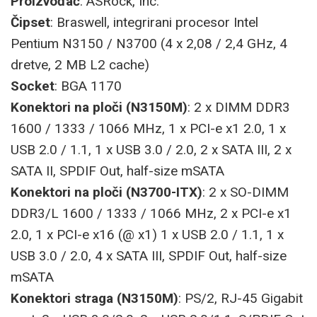
Proizvođač
: ASRock, Inc.
Čipset
: Braswell, integrirani procesor Intel
Pentium N3150 / N3700 (4 x 2,08 / 2,4 GHz, 4
dretve, 2 MB L2 cache)
Socket
: BGA 1170
Konektori na ploči (N3150M)
: 2 x DIMM DDR3
1600 / 1333 / 1066 MHz, 1 x PCI-e x1 2.0, 1 x
USB 2.0 / 1.1, 1 x USB 3.0 / 2.0, 2 x SATA III, 2 x
SATA II, SPDIF Out, half-size mSATA
Konektori na ploči (N3700-ITX)
: 2 x SO-DIMM
DDR3/L 1600 / 1333 / 1066 MHz, 2 x PCI-e x1
2.0, 1 x PCI-e x16 (@ x1) 1 x USB 2.0 / 1.1, 1 x
USB 3.0 / 2.0, 4 x SATA III, SPDIF Out, half-size
mSATA
Konektori straga (N3150M)
: PS/2, RJ-45 Gigabit