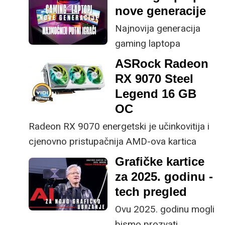
nove generacije
savjet vezano uz moj
problem i unaprijed vas
Najnovija generacija
molim za razumijevanje
gaming laptopa
ako mail bude nešto
opremljena je Intelovim
ASRock Radeon
poduži, ali to je jedini
Arrow Lake
RX 9070 Steel
način da vam detaljno
procesorima i
Legend 16 GB
objasnim svoju
najnovijim Nvidijinim
OC
situaciju.
grafičkim karticama
Radeon RX 9070 energetski je učinkovitija i
RTX 5000 serije.
cjenovno pristupačnija AMD-ova kartica
Testirali smo neke od
najnovije generacije koja omogućuje jako
Grafičke kartice
najbržih i najskupljih
dobar omjer cijene i mogućnosti.
za 2025. godinu -
gaming laptopa
ASRockova Steel Legend izvedba 9070
tech pregled
današnjice. Isplati li se
kartice relativno je kompaktna i tiha, a
izdvojiti više tisuća eura
Ovu 2025. godinu mogli
posjeduje i atraktivno RGB osvjetljenje.
za moćni gaming
bismo prozvati