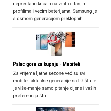
za godišnju
neprestano kucala na vrata s tanjim
nadogradnju. Zatim
profilima i većim baterijama, Samsung je
dosadašnji Fold model
s osmom generacijom preklopnih…
postaje Fold Ultra,
također donoseći
nadogradnje, no
zadržavajući
dosadašnju
funkcionalnost s
Palac gore za kupnju - Mobiteli
vrhunskim setom
Za vrijeme ljetne sezone već su svi
kamera.
mobiteli aktualne generacije na tržištu te
je više-manje samo pitanje cijene i vaših
preferencija što…