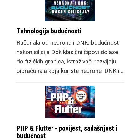
Snapdragon Wear Elite
platformu donosi velik
skok u performansama
Tehnologija budućnosti
sustava. Samsung
Galaxy Watch9 dolazi u
Računala od neurona i DNK: budućnost
dvije veličine, a
nakon silicija Dok klasični čipovi dolaze
osigurava cjelodnevnu
do fizičkih granica, istraživači razvijaju
bateriju sa vrlo
bioračunala koja koriste neurone, DNK i…
robusnim i svestranim
Google WearOS 7
sustavom i njihovom
OneUI 9 optimizacijom.
Galaxy Watch Ultra2
osim velike baterije
PHP & Flutter - povijest, sadašnjost i
budućnost
sada ima i brzo