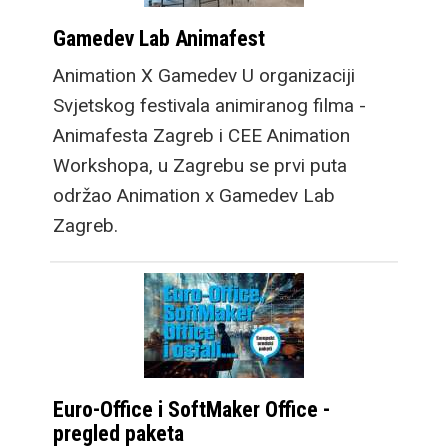
srcu. No, prava
Gamedev Lab Animafest
prednost vidi se kada
otklopite novi Galaxy
Animation X Gamedev U organizaciji
Fold8 jer dobivate
Svjetskog festivala animiranog filma -
dobro poznat 4: 3
Animafesta Zagreb i CEE Animation
omjer stranica, idealan
Workshopa, u Zagrebu se prvi puta
za scrollanje webom,
održao Animation x Gamedev Lab
lako prilagodljiv za
Zagreb.
društvene mreže, a
također multimedija
može pokriti puno veći
postotak zaslona, tako
da iako je na prvu manji
od novog Fold8 Ultra
Euro-Office i SoftMaker Office -
modela, video sadržaj
pregled paketa