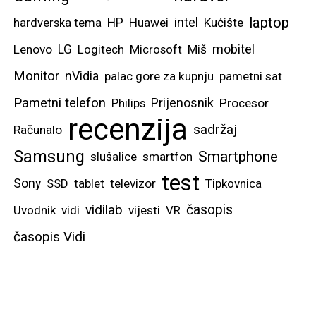
imati otvorena dva
laptop
intel
hardverska tema
HP
Huawei
Kućište
dokumenta, pisati
mobitel
bilješke ili čak cijele
Lenovo
LG
Logitech
Microsoft
Miš
tekstove, uređivati
Monitor
nVidia
palac gore za kupnju
pametni sat
tablice, itd. Samsung
Pametni telefon
Prijenosnik
Philips
Procesor
OneUI sustav
recenzija
sadržaj
Računalo
optimiziran je i za
Samsung
prikaz tri različite
Smartphone
slušalice
smartfon
aplikacije, a za one
test
Sony
SSD
tablet
televizor
Tipkovnica
najekstremnije, možete i
vidilab
časopis
Uvodnik
vidi
vijesti
VR
četvrtu otvoriti kao
časopis Vidi
lebdeći prozor.