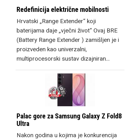
Redefinicija električne mobilnosti
potencijalne kupce
preklopnog mobitela
Hrvatski „Range Extender“ koji
koji se možda nisu
baterijama daje „vječni život“ Ovaj BRE
pronašli kod manjeg
(Battery Range Extender ) zamišljen je i
Flip modela, a veći Fold
proizveden kao univerzalni,
cilja na multitasking
multiprocesorski sustav dizajniran…
kojim se oni ne bave.
Tako je došlo do
promjene u lineupu ove
godine te tradicionalan
Flip zadržava dizajn po
kojem je postao poznat,
Palac gore za Samsung Galaxy Z Fold8
uz niz poboljšanja
Ultra
kakve već očekujemo
Nakon godina u kojima je konkurencija