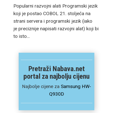
punjenje, a novi dizajn
Popularni razvojni alati Programski jezik
omogućuje i daleko
koji je postao COBOL 21. stoljeća na
veću 100m
strani servera i programski jezik (iako
vodootpornost pa je
je preciznije napisati razvojni alat) koji bi
spreman za ronjenje,
to isto…
asistirajući u učenju kao
i ozbiljnijem praćenju
detalja svakog zarona.
Pogledajmo sada što
Pretraži Nabava.net
sve nude uređaji u malo
portal za najbolju cijenu
više detalja.
Najbolje cijene za
Samsung HW-
Q930D
Novi flagship preklopni
mobitel sada nosi ime
Samsung Galaxy Z