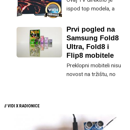
istovremeno
ispod top modela, a
implementirao
prednost mu je što za
nadogradnje koje su
male ustupke možete
ključne svakom
Prvi pogled na
osjetno uštedjeti pri
korisniku.
Samsung Fold8
kupnji.
Ultra, Fold8 i
Flip8 mobitele
Preklopni mobiteli nisu
novost na tržištu, no
svakako su niša s
obzirom na svoju
cijenu, kao i ekstremnu
// VIDI X RADIONICE
plastičnost tržišta koje
više nije spremno toliko
eksperimentirati kao u