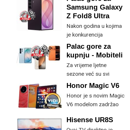
Samsung Galaxy
Z Fold8 Ultra
Nakon godina u kojima
je konkurencija
neprestano kucala na
Palac gore za
vrata s tanjim profilima i
kupnju - Mobiteli
većim baterijama,
Za vrijeme ljetne
Samsung je s osmom
sezone već su svi
generacijom preklopnih
mobiteli aktualne
Honor Magic V6
uređaja odlučio
generacije na tržištu te
poboljšati ključne
Honor je s novim Magic
je više-manje samo
specifikacije.
V6 modelom zadržao
pitanje cijene i vaših
provjerene
preferencija što želite
Hisense UR8S
specifikacije, no
kupiti.
Ovaj TV direktno je