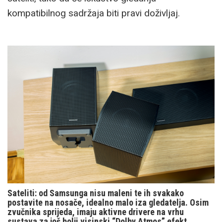
kompatibilnog sadržaja biti pravi doživljaj.
Sateliti: od Samsunga nisu maleni te ih svakako
postavite na nosače, idealno malo iza gledatelja. Osim
zvučnika sprijeda, imaju aktivne drivere na vrhu
sustava za još bolji visinski “Dolby Atmos” efekt