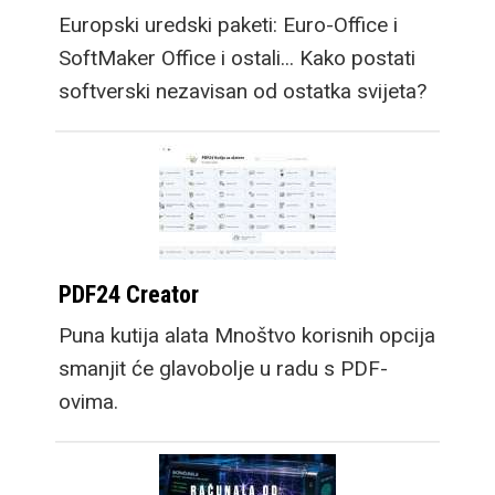
na njemu je gotovo iste
Europski uredski paketi: Euro-Office i
veličine, dok croppanje
SoftMaker Office i ostali... Kako postati
za dobivanje fullscreen
softverski nezavisan od ostatka svijeta?
iskustva reže vrlo mali
postotak videa.
Osim mobitela,
Samsung predstavlja i
nove satove, Galaxy
PDF24 Creator
Watch9, kao i premium
Puna kutija alata Mnoštvo korisnih opcija
opciju, Galaxy Watch
smanjit će glavobolje u radu s PDF-
Ultra2. Osim većih
ovima.
baterija koje omogućuju
dulje trajanje bez
punjača, prelazak na