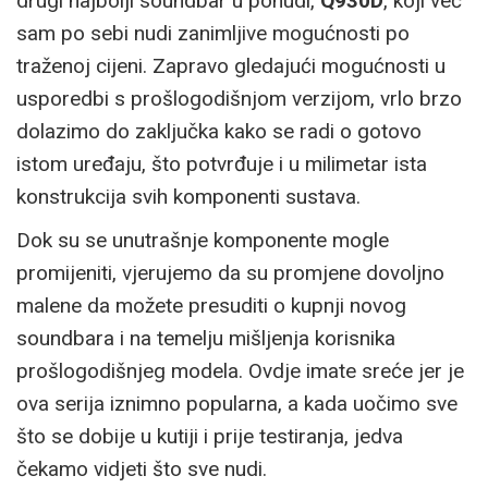
drugi najbolji soundbar u ponudi,
Q930D
, koji već
sam po sebi nudi zanimljive mogućnosti po
traženoj cijeni. Zapravo gledajući mogućnosti u
usporedbi s prošlogodišnjom verzijom, vrlo brzo
dolazimo do zaključka kako se radi o gotovo
istom uređaju, što potvrđuje i u milimetar ista
konstrukcija svih komponenti sustava.
Dok su se unutrašnje komponente mogle
promijeniti, vjerujemo da su promjene dovoljno
malene da možete presuditi o kupnji novog
soundbara i na temelju mišljenja korisnika
prošlogodišnjeg modela. Ovdje imate sreće jer je
ova serija iznimno popularna, a kada uočimo sve
što se dobije u kutiji i prije testiranja, jedva
čekamo vidjeti što sve nudi.