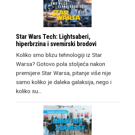
Ovdje je sada i treći
model, Galaxy Z Fold8
koji donosi potpuno
Star Wars Tech: Lightsaberi,
novi format gledanja.
hiperbrzina i svemirski brodovi
Taktički je dizajniran da
Koliko smo blizu tehnologiji iz Star
vanjski zaslon ima
Warsa? Gotovo pola stoljeća nakon
omjere stranica 16:10,
premijere Star Warsa, pitanje više nije
nalik modernim
samo koliko je daleka galaksija, nego i
laptopima kao i office
koliko su…
monitorima. U ruci je
nešto širi i od
standardnih mobitela, a
nesvakidašnji dizajn
brzo nam je prirastao