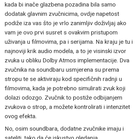
kada bi inače glazbena pozadina bila samo
dodatak glavnim zvučnicima, ovdje napetost
podiže iza vas što je vrlo zanimljiv doživljaj ako
vam je ovo prvi susret s ovakvim pristupom
uživanja u filmovima, pa i serijama. Na kraju je tu i
najnoviji krik audio modela, a to je visinski izvor
zvuka u obliku Dolby Atmos implementacije. Dva
zvučnika na soundbaru usmjerena su prema
stropu te se aktiviraju kod specifičnih radnji u
filmovima, kada je potrebno simulirati zvuk koji
dolazi odozgo. Zvučnik to postiže odbijanjem
zvukova o strop, a možete kontrolirati i intenzitet
ovog efekta.
No, osim soundbara, dodatne zvučnike imaju i
sateliti, tako da će iskustvo gledanja