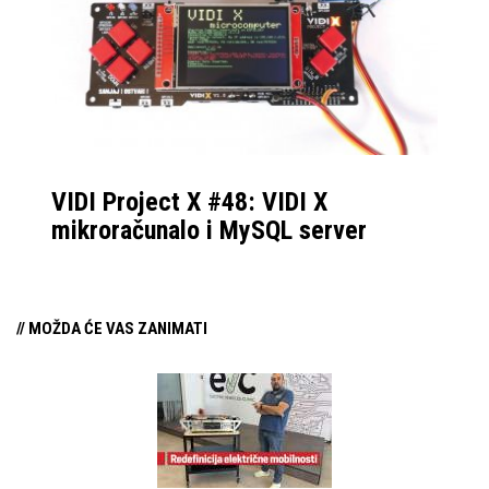
“starim danima”. No, sa
konzistentnim
ažuriranjima i podrškom
ovoj formi uređaja,
Samsung je postao
standard kojem se
VIDI Project X #48: VIDI X
drugi prilagođavaju, sa
mikroračunalo i MySQL server
najboljom softverskom
prilagodbom za
profesionalan rad, ali i
// MOŽDA ĆE VAS ZANIMATI
uživanje u multimediji.
Ove godine imamo
nešto novosti, promjene
koje bi mogle
zainteresirati