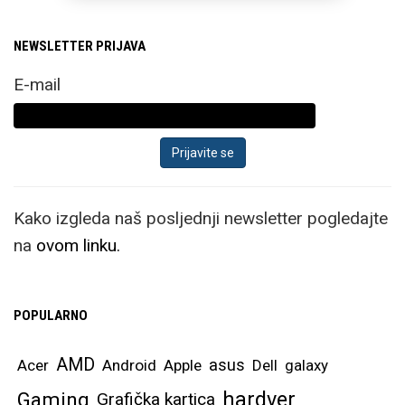
Fold8 Ultra zadržava
NEWSLETTER PRIJAVA
postojeći format,
odnosno unutarnji
E-mail
otklopljeni zaslon
zadržava omjer stranica
i dijagonalu od
impresivnih 8”.
Kako izgleda naš posljednji newsletter pogledajte
Samsung ističe kako je
na
ovom linku.
dizajn ovog modela
kreiran specifično za
multitasking i rad
POPULARNO
primjerice u office
aplikacijama, gdje
AMD
asus
Acer
Android
Apple
Dell
galaxy
možete bez problema
hardver
Gaming
Grafička kartica