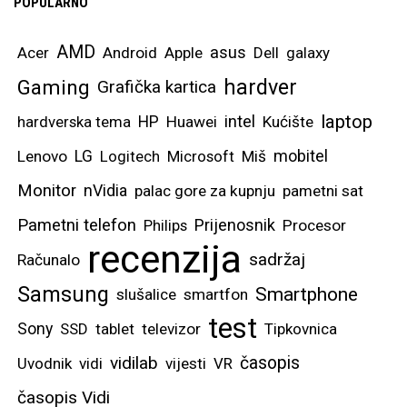
POPULARNO
AMD
asus
Acer
Android
Apple
Dell
galaxy
hardver
Gaming
Grafička kartica
laptop
intel
hardverska tema
HP
Huawei
Kućište
mobitel
Lenovo
LG
Logitech
Microsoft
Miš
Monitor
nVidia
palac gore za kupnju
pametni sat
Pametni telefon
Prijenosnik
Philips
Procesor
recenzija
sadržaj
Računalo
Samsung
Smartphone
slušalice
smartfon
test
Sony
SSD
tablet
televizor
Tipkovnica
vidilab
časopis
Uvodnik
vidi
vijesti
VR
časopis Vidi