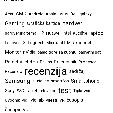
POPULARNO
AMD
asus
Acer
Android
Apple
Dell
galaxy
hardver
Gaming
Grafička kartica
laptop
intel
hardverska tema
HP
Huawei
Kućište
mobitel
Lenovo
LG
Logitech
Microsoft
Miš
Monitor
nVidia
palac gore za kupnju
pametni sat
Pametni telefon
Prijenosnik
Philips
Procesor
recenzija
sadržaj
Računalo
Samsung
Smartphone
slušalice
smartfon
test
Sony
SSD
tablet
televizor
Tipkovnica
vidilab
časopis
Uvodnik
vidi
vijesti
VR
časopis Vidi