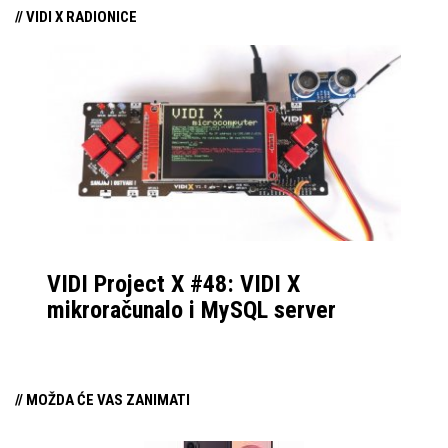
// VIDI X RADIONICE
dijelove možete kupiti u
setu ili kasnije
odvojeno.
VIDI Project X #48: VIDI X
mikroračunalo i MySQL server
// MOŽDA ĆE VAS ZANIMATI