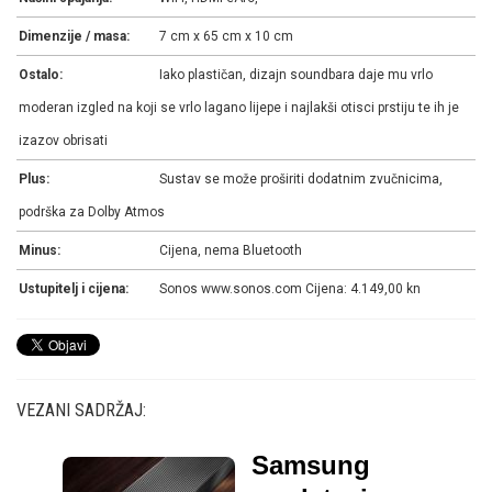
Dimenzije / masa:
7 cm x 65 cm x 10 cm
Ostalo:
Iako plastičan, dizajn soundbara daje mu vrlo
moderan izgled na koji se vrlo lagano lijepe i najlakši otisci prstiju te ih je
izazov obrisati
Plus:
Sustav se može proširiti dodatnim zvučnicima,
podrška za Dolby Atmos
Minus:
Cijena, nema Bluetooth
Ustupitelj i cijena:
Sonos www.sonos.com Cijena: 4.149,00 kn
VEZANI SADRŽAJ:
Samsung