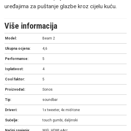
uređajima za puštanje glazbe kroz cijelu kuću.
Više informacija
Model:
Beam 2
Ukupna ocjena:
4,6
Performanse:
5
Isplativost:
4
Cool faktor:
5
Proizvođač:
Sonos
Tip:
soundbar
Driveri:
1x tweeter, 4x mid-tone
Sučelje:
touch gumbi, daljinski
Načini spajanja:
WiFi, HDMI eArc,