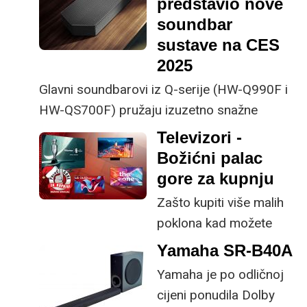
predstavio nove
soundbar
sustave na CES
2025
Glavni soundbarovi iz Q-serije (HW-Q990F i
HW-QS700F) pružaju izuzetno snažne
performanse, zahvaljujući AI tehnologiji za
Televizori -
poboljšanje kvalitete zvuka i stvaranje
Božićni palac
dubljeg osjećaja uranjanja
gore za kupnju
Zašto kupiti više malih
poklona kad možete
kupiti jedan veliki za
Yamaha SR-B40A
cijelu obitelj? Televizori
Yamaha je po odličnoj
su zadnjih godina dosta
cijeni ponudila Dolby
napredovali tehnološki,