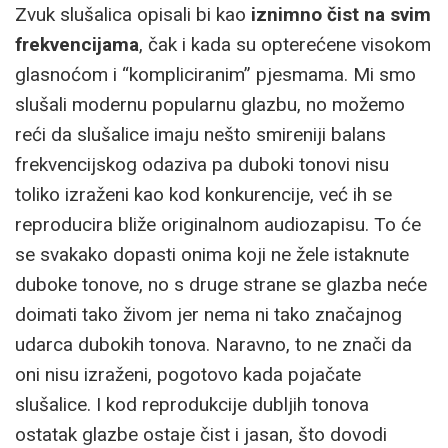
Zvuk slušalica opisali bi kao
iznimno čist na svim
frekvencijama
, čak i kada su opterećene visokom
glasnoćom i “kompliciranim” pjesmama. Mi smo
slušali modernu popularnu glazbu, no možemo
reći da slušalice imaju nešto smireniji balans
frekvencijskog odaziva pa duboki tonovi nisu
toliko izraženi kao kod konkurencije, već ih se
reproducira bliže originalnom audiozapisu. To će
se svakako dopasti onima koji ne žele istaknute
duboke tonove, no s druge strane se glazba neće
doimati tako živom jer nema ni tako značajnog
udarca dubokih tonova. Naravno, to ne znači da
oni nisu izraženi, pogotovo kada pojačate
slušalice. I kod reprodukcije dubljih tonova
ostatak glazbe ostaje čist i jasan, što dovodi