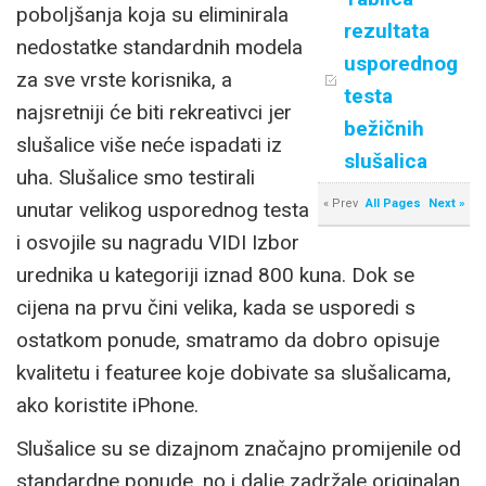
poboljšanja koja su eliminirala
rezultata
nedostatke standardnih modela
usporednog
za sve vrste korisnika, a
testa
najsretniji će biti rekreativci jer
bežičnih
slušalice više neće ispadati iz
slušalica
uha. Slušalice smo testirali
« Prev
All Pages
Next »
unutar velikog usporednog testa
i osvojile su nagradu VIDI Izbor
urednika u kategoriji iznad 800 kuna. Dok se
cijena na prvu čini velika, kada se usporedi s
ostatkom ponude, smatramo da dobro opisuje
kvalitetu i featuree koje dobivate sa slušalicama,
ako koristite iPhone.
Slušalice su se dizajnom značajno promijenile od
standardne ponude, no i dalje zadržale originalan