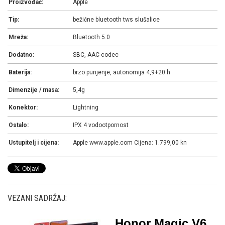
Proizvođač:
Apple
Tip:
bežićne bluetooth tws slušalice
Mreža:
Bluetooth 5.0
Dodatno:
SBC, AAC codec
Baterija:
brzo punjenje, autonomija 4,9+20 h
Dimenzije / masa:
5,4g
Konektor:
Lightning
Ostalo:
IPX 4 vodootpornost
Ustupitelj i cijena:
Apple www.apple.com Cijena: 1.799,00 kn
VEZANI SADRŽAJ:
Honor Magic V6