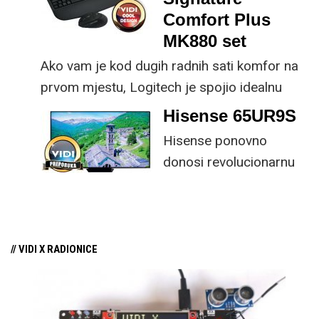
rad.
Comfort Plus
MK880 set
Ako vam je kod dugih radnih sati komfor na
prvom mjestu, Logitech je spojio idealnu
kombinaciju tipkovnice i miša s naprednim
Hisense 65UR9S
funkcijama.
Hisense ponovno
donosi revolucionarnu
tehnologiju na tržište
samo par mjeseci od
njezina predstavljanja.
// VIDI X RADIONICE