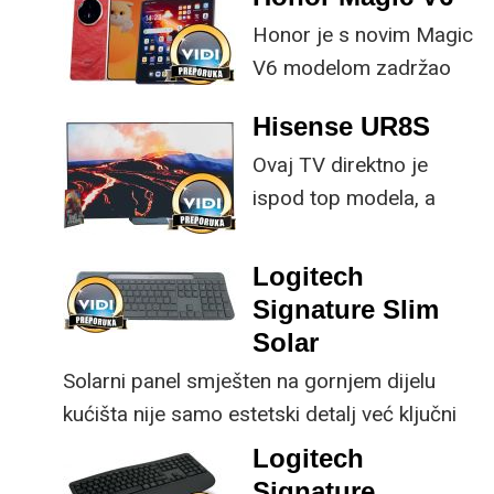
Honor je s novim Magic
V6 modelom zadržao
provjerene
Hisense UR8S
specifikacije, no
Ovaj TV direktno je
istovremeno
ispod top modela, a
implementirao
prednost mu je što za
nadogradnje koje su
male ustupke možete
ključne svakom
Logitech
osjetno uštedjeti pri
korisniku.
Signature Slim
kupnji.
Solar
Solarni panel smješten na gornjem dijelu
kućišta nije samo estetski detalj već ključni
dio koncepta ovog proizvoda, jer koristi
Logitech
energiju prirodnog ili umjetnog svjetla za
Signature