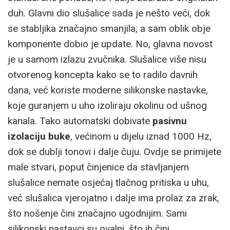
duh. Glavni dio slušalice sada je nešto veći, dok
se stabljika značajno smanjila, a sam oblik obje
komponente dobio je update. No, glavna novost
je u samom izlazu zvučnika. Slušalice više nisu
otvorenog koncepta kako se to radilo davnih
dana, već koriste moderne silikonske nastavke,
koje guranjem u uho izoliraju okolinu od ušnog
kanala. Tako automatski dobivate
pasivnu
izolaciju buke
, većinom u dijelu iznad 1000 Hz,
dok se dublji tonovi i dalje čuju. Ovdje se primijete
male stvari, poput činjenice da stavljanjem
slušalice nemate osjećaj tlačnog pritiska u uhu,
već slušalica vjerojatno i dalje ima prolaz za zrak,
što nošenje čini značajno ugodnijim. Sami
silikonski nastavci su ovalni, što ih čini