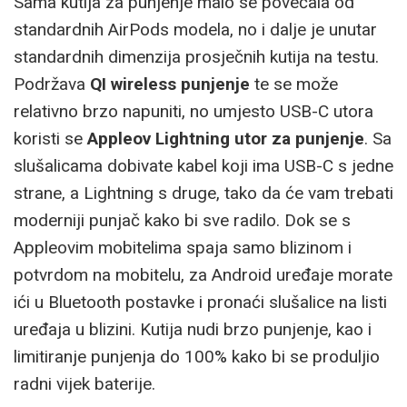
Sama kutija za punjenje malo se povećala od
standardnih AirPods modela, no i dalje je unutar
standardnih dimenzija prosječnih kutija na testu.
Podržava
QI wireless punjenje
te se može
relativno brzo napuniti, no umjesto USB-C utora
koristi se
Appleov Lightning utor za punjenje
. Sa
slušalicama dobivate kabel koji ima USB-C s jedne
strane, a Lightning s druge, tako da će vam trebati
moderniji punjač kako bi sve radilo. Dok se s
Appleovim mobitelima spaja samo blizinom i
potvrdom na mobitelu, za Android uređaje morate
ići u Bluetooth postavke i pronaći slušalice na listi
uređaja u blizini. Kutija nudi brzo punjenje, kao i
limitiranje punjenja do 100% kako bi se produljio
radni vijek baterije.