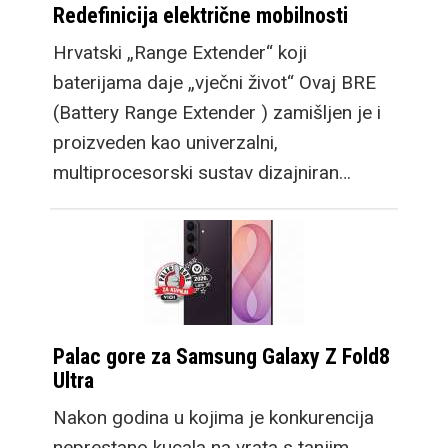
Redefinicija električne mobilnosti
Hrvatski „Range Extender“ koji
baterijama daje „vječni život“ Ovaj BRE
(Battery Range Extender ) zamišljen je i
proizveden kao univerzalni,
multiprocesorski sustav dizajniran…
Palac gore za Samsung Galaxy Z Fold8
Ultra
Nakon godina u kojima je konkurencija
neprestano kucala na vrata s tanjim