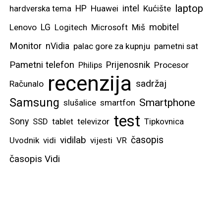
laptop
intel
hardverska tema
HP
Huawei
Kućište
mobitel
Lenovo
LG
Logitech
Microsoft
Miš
Monitor
nVidia
palac gore za kupnju
pametni sat
Pametni telefon
Prijenosnik
Philips
Procesor
recenzija
sadržaj
Računalo
Samsung
Smartphone
slušalice
smartfon
test
Sony
SSD
tablet
televizor
Tipkovnica
vidilab
časopis
Uvodnik
vidi
vijesti
VR
časopis Vidi