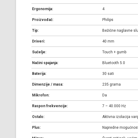
Ergonomija:
4
Proizvođač:
Philips
Tip:
Bežične naglavne slu
Driveri:
40 mm
Sučelje:
Touch + gumb
Načini spajanja:
Bluetooth 5.0
Baterija:
30 sati
Dimenzije / masa:
235 grama
Mikrofon:
Da
Raspon frekvencije:
7 – 40.000 Hz
Ostalo:
Aktivna izolacija van
Plus:
Napredne mogućnosti 