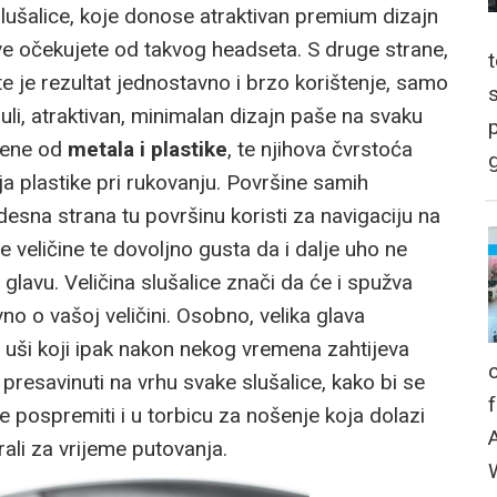
lušalice, koje donose atraktivan premium dizajn
 očekujete od takvog headseta. S druge strane,
te je rezultat jednostavno i brzo korištenje, samo
i, atraktivan, minimalan dizajn paše na svaku
p
ljene od
metala i plastike
, te njihova čvrstoća
g
ja plastike pri rukovanju. Površine samih
desna strana tu površinu koristi za navigaciju na
e veličine te dovoljno gusta da i dalje uho ne
 glavu. Veličina slušalice znači da će i spužva
no o vašoj veličini. Osobno, velika glava
na uši koji ipak nakon nekog vremena zahtijeva
resavinuti na vrhu svake slušalice, kako bi se
e pospremiti i u torbicu za nošenje koja dolazi
ali za vrijeme putovanja.