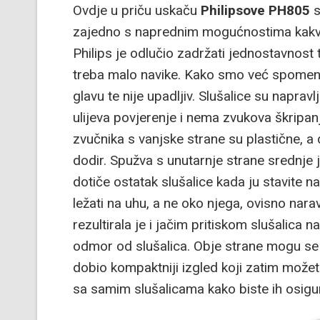
Ovdje u priču uskaču
Philipsove PH805
s
zajedno s naprednim mogućnostima kakve
Philips je odlučio zadržati jednostavnost 
treba malo navike. Kako smo već spomenul
glavu te nije upadljiv. Slušalice su naprav
ulijeva povjerenje i nema zvukova škripan
zvučnika s vanjske strane su plastične, a 
dodir. Spužva s unutarnje strane srednje j
dotiče ostatak slušalice kada ju stavite na
ležati na uhu, a ne oko njega, ovisno narav
rezultirala je i jačim pritiskom slušalica 
odmor od slušalica. Obje strane mogu se p
dobio kompaktniji izgled koji zatim možet
sa samim slušalicama kako biste ih osigur