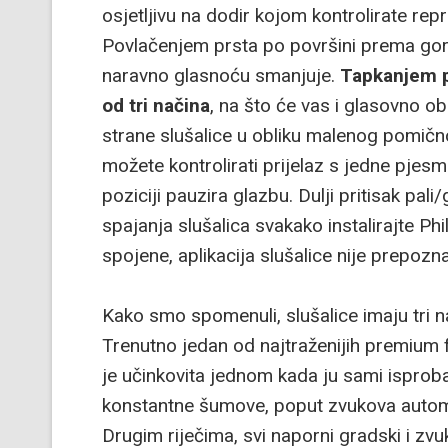
osjetljivu na dodir kojom kontrolirate re
Povlačenjem prsta po površini prema go
naravno glasnoću smanjuje.
Tapkanjem po
od tri načina
, na što će vas i glasovno ob
strane slušalice u obliku malenog pomič
možete kontrolirati prijelaz s jedne pjes
poziciji pauzira glazbu. Dulji pritisak pal
spajanja slušalica svakako instalirajte Ph
spojene, aplikacija slušalice nije prepozna
Kako smo spomenuli, slušalice imaju tri na
Trenutno jedan od najtraženijih premium 
je učinkovita jednom kada ju sami isproba
konstantne šumove, poput zvukova automobil
Drugim riječima, svi naporni gradski i zvu