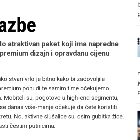
lazbe
rlo atraktivan paket koji ima napredne
 premium dizajn i opravdanu cijenu
m
 stvari vrlo je bitno kako bi zadovoljile
 o premium ponudi te samim time očekujemo
. Mobiteli su, pogotovo u high-end segmentu,
 se danas više-manje očekuje da ćete koristiti
etu. No, aktivne slušalice su, osim gubitka žice,
asti čestim putnicima.