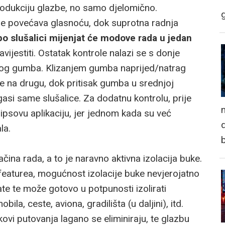
produkciju glazbe, no samo djelomično.
re povećava glasnoću, dok suprotna radnja
 slušalici mijenjat će modove rada u jedan
avijestiti. Ostatak kontrole nalazi se s donje
nog gumba. Klizanjem gumba naprijed/natrag
me na drugu, dok pritisak gumba u srednjoj
i/gasi same slušalice. Za dodatnu kontrolu, prije
n
ilipsovu aplikaciju, jer jednom kada su već
d
la.
čina rada, a to je naravno aktivna izolacija buke.
featurea, mogućnost izolacije buke nevjerojatno
te te može gotovo u potpunosti izolirati
a, ceste, aviona, gradilišta (u daljini), itd.
kovi putovanja lagano se eliminiraju, te glazbu