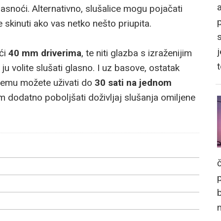
a
snoći. Alternativno, slušalice mogu pojačati
 skinuti ako vas netko nešto priupita.
j
ući
40 mm driverima
, te niti glazba s izraženijim
u volite slušati glasno. I uz basove, ostatak
 njemu možete uživati do
30 sati na jednom
m dodatno poboljšati doživljaj slušanja omiljene