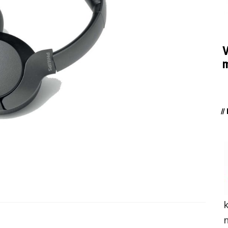
V
m
/
n