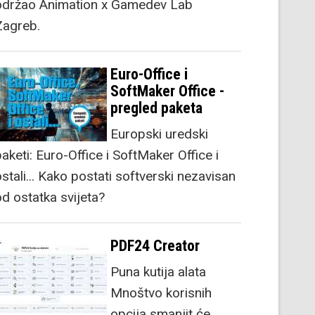
održao Animation x Gamedev Lab
Zagreb.
Euro-Office i
SoftMaker Office -
pregled paketa
Europski uredski
aketi: Euro-Office i SoftMaker Office i
stali... Kako postati softverski nezavisan
od ostatka svijeta?
PDF24 Creator
Puna kutija alata
Mnoštvo korisnih
opcija smanjit će