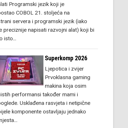
lati Programski jezik koji je
postao COBOL 21. stoljeća na
strani servera i programski jezik (iako
e preciznije napisati razvojni alat) koji bi
to isto…
Superkomp 2026
Ljepotica i zvijer
Prvoklasna gaming
makina koja osim
čistih performansi također mami i
poglede. Usklađena rasvjeta i netipične
bijele komponente ostavljaju jednako
mjesta…