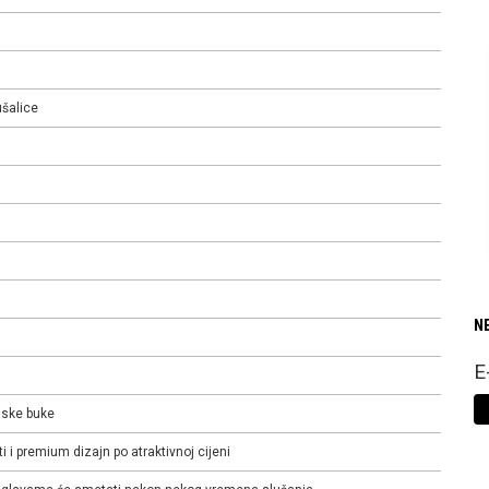
šalice
N
E
jske buke
i premium dizajn po atraktivnoj cijeni