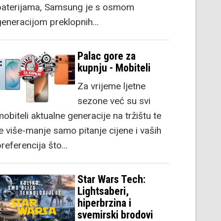
baterijama, Samsung je s osmom
generacijom preklopnih…
Palac gore za
kupnju - Mobiteli
Za vrijeme ljetne
sezone već su svi
obiteli aktualne generacije na tržištu te
je više-manje samo pitanje cijene i vaših
preferencija što…
Star Wars Tech:
Lightsaberi,
hiperbrzina i
svemirski brodovi