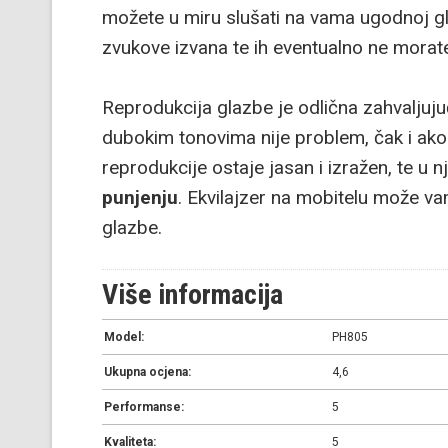
možete u miru slušati na vama ugodnoj gla
zvukove izvana te ih eventualno ne morate
Reprodukcija glazbe je odlična zahvaljuj
dubokim tonovima nije problem, čak i ako j
reprodukcije ostaje jasan i izražen, te u
punjenju
. Ekvilajzer na mobitelu može va
glazbe.
Više informacija
Model:
PH805
Ukupna ocjena:
4,6
Performanse:
5
Kvaliteta:
5