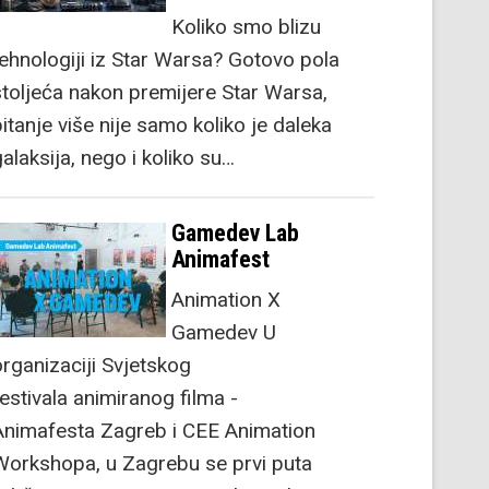
Koliko smo blizu
tehnologiji iz Star Warsa? Gotovo pola
stoljeća nakon premijere Star Warsa,
itanje više nije samo koliko je daleka
alaksija, nego i koliko su…
Gamedev Lab
Animafest
Animation X
Gamedev U
organizaciji Svjetskog
festivala animiranog filma -
Animafesta Zagreb i CEE Animation
Workshopa, u Zagrebu se prvi puta