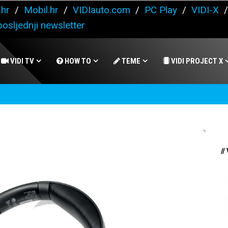
.hr
/
Mobil.hr
/
VIDIauto.com
/
PC Play
/
VIDI-X
osljednji newsletter
VIDI TV
HOW TO
TEME
VIDI PROJECT X
//