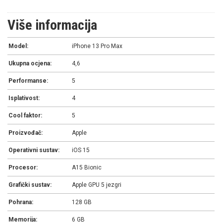
Više informacija
Model:
iPhone 13 Pro Max
Ukupna ocjena:
4,6
Performanse:
5
Isplativost:
4
Cool faktor:
5
Proizvođač:
Apple
Operativni sustav:
iOS 15
Procesor:
A15 Bionic
Grafički sustav:
Apple GPU 5 jezgri
Pohrana:
128 GB
Memorija:
6 GB