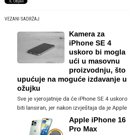
VEZANI SADRŽAJ:
Kamera za
iPhone SE 4
uskoro bi mogla
ući u masovnu
proizvodnju, što
upućuje na moguće izdavanje u
ožujku
Sve je vjerojatnije da će iPhone SE 4 uskoro
biti lansiran, jer nakon izvještaja da je Apple
počeo naručivati zaslone, sada stižu vijesti
Apple iPhone 16
da bi kamera mogla ući u masovnu
Pro Max
proizvodnju u prosincu.