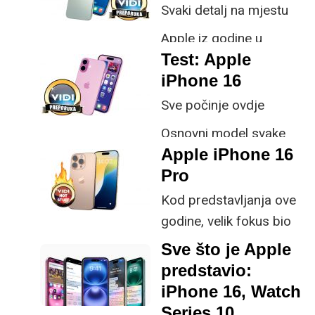
Svaki detalj na mjestu
Apple iz godine u
Test: Apple
godinu redovno donosi
iPhone 16
flagship modele, a čak i
oni koji osvježavaju
Sve počinje ovdje
mobitele svake dvije
Osnovni model svake
godine, primijetit će
Apple iPhone 16
generacije, standardni
solidni napredak
Pro
iPhone, predstavlja sve
po čemu je ovaj brend
Kod predstavljanja ove
postao popularan
godine, velik fokus bio
je na usavršavanju
Sve što je Apple
specifičnih komponenti
predstavio:
poput ekrana i kamera
iPhone 16, Watch
koje rezultiraju osjetnim
Series 10,