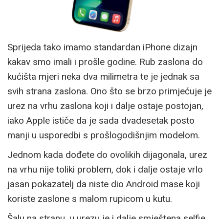
Sprijeda tako imamo standardan iPhone dizajn
kakav smo imali i prošle godine. Rub zaslona do
kućišta mjeri neka dva milimetra te je jednak sa
svih strana zaslona. Ono što se brzo primjećuje je
urez na vrhu zaslona koji i dalje ostaje postojan,
iako Apple ističe da je sada dvadesetak posto
manji u usporedbi s prošlogodišnjim modelom.
Jednom kada dođete do ovolikih dijagonala, urez
na vrhu nije toliki problem, dok i dalje ostaje vrlo
jasan pokazatelj da niste dio Android mase koji
koriste zaslone s malom rupicom u kutu.
Šalu na stranu, u urezu je i dalje smještena selfie