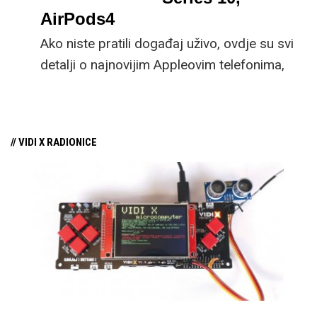
poboljšanjem.
AirPods4
Ako niste pratili događaj uživo, ovdje su svi
detalji o najnovijim Appleovim telefonima,
pametnim satovima i slušalicama.
// VIDI X RADIONICE