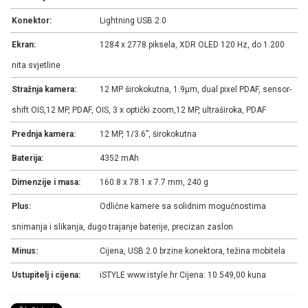
Konektor:
Lightning USB 2.0
Ekran:
1284 x 2778 piksela, XDR OLED 120 Hz, do 1.200
nita svjetline
Stražnja kamera:
12 MP širokokutna, 1.9µm, dual pixel PDAF, sensor-
shift OIS,12 MP, PDAF, OIS, 3 x optički zoom,12 MP, ultraširoka, PDAF
Prednja kamera:
12 MP, 1/3.6”, širokokutna
Baterija:
4352 mAh
Dimenzije i masa:
160.8 x 78.1 x 7.7 mm, 240 g
Plus:
Odlične kamere sa solidnim mogućnostima
snimanja i slikanja, dugo trajanje baterije, precizan zaslon
Minus:
Cijena, USB 2.0 brzine konektora, težina mobitela
Ustupitelj i cijena:
iSTYLE www.istyle.hr Cijena: 10.549,00 kuna