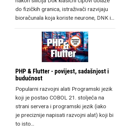
nakon silicija Dok klasični čipovi dolaze
do fizičkih granica, istraživači razvijaju
bioračunala koja koriste neurone, DNK i…
PHP & Flutter - povijest, sadašnjost i
budućnost
Popularni razvojni alati Programski jezik
koji je postao COBOL 21. stoljeća na
strani servera i programski jezik (iako
je preciznije napisati razvojni alat) koji bi
to isto…